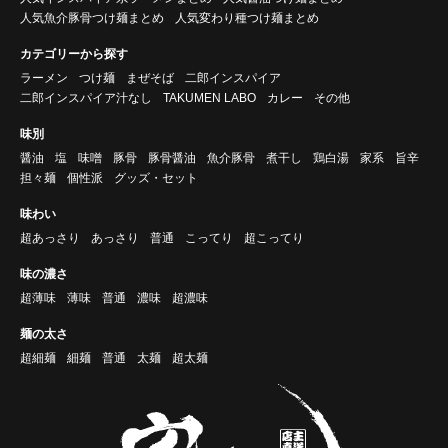
人気魚介豚骨つけ麺まとめ
人気変わり種つけ麺まとめ
カテゴリーから探す
ラーメン
つけ麺
まぜそば
二郎インスパイア
二郎インスパイア汁なし
TAKUMEN LABO
カレー
その他
味別
醤油
塩
味噌
豚骨
豚骨醤油
魚介豚骨
煮干し
鶏白湯
家系
旨辛
担々麺
個性派
グッズ・セット
味わい
超あっさり
あっさり
普通
こってり
超こってり
味の濃さ
超薄味
薄味
普通
濃味
超濃味
麺の太さ
超細麺
細麺
普通
太麺
超太麺