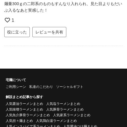
麺量300ｇの二郎系のものもすんなり入れられ、見た目よりもだい
ぶ入るなあと実感した！
1
役に立った
レビューを共有
宅麺について
ご利用シーン
私達のこだわり
ソーシャルギフト
解説まとめ記事から探す
人気醤油ラーメンまとめ
人気塩ラーメンまとめ
人気味噌ラーメンまとめ
人気豚骨ラーメンまとめ
人気魚介豚骨ラーメンまとめ
人気家系ラーメンまとめ
人気担々麺まとめ
人気鶏白湯ラーメンまとめ
人気インスパイア系ラーメンまとめ
人気醤油つけ麺まとめ