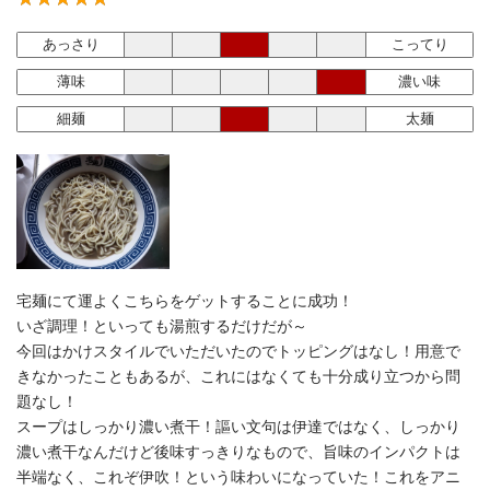
あっさり
こってり
薄味
濃い味
細麺
太麺
宅麺にて運よくこちらをゲットすることに成功！
いざ調理！といっても湯煎するだけだが～
今回はかけスタイルでいただいたのでトッピングはなし！用意で
きなかったこともあるが、これにはなくても十分成り立つから問
題なし！
スープはしっかり濃い煮干！謳い文句は伊達ではなく、しっかり
濃い煮干なんだけど後味すっきりなもので、旨味のインパクトは
半端なく、これぞ伊吹！という味わいになっていた！これをアニ