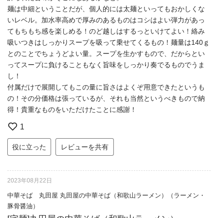
麺は中細ということだが、個人的には太麺といってもおかしくな
いレベル。加水率高めで厚みのあるものはコシはよい弾力があっ
てもちもち感を楽しめる！のど越しはするっといけてよい！絡み
吸いつきはしっかりスープを吸って乗せてくるもの！麺量は140ｇ
とのことでちょうどよい量。スープを生かすもので、だからとい
ってスープに負けることもなく旨味をしっかり奏でるものでうま
し！
付属だけで展開してもこの量に旨さはよくぞ用意できたというも
の！その分価格は張っているが、それも当然というべきもので納
得！貴重なものをいただけたことに感謝！
1
役に立った
レビューを共有
2023年08月22日
中華そば 丸田屋 丸田屋の中華そば（和歌山ラーメン）（ラーメン・
豚骨醤油）