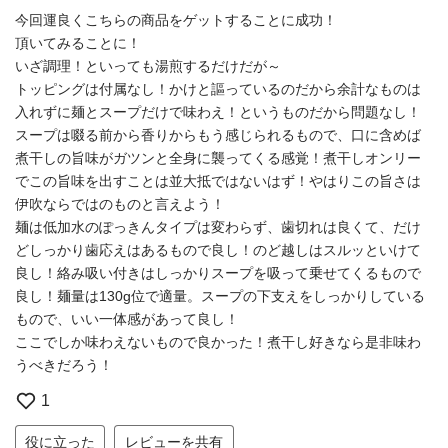
今回運良くこちらの商品をゲットすることに成功！
頂いてみることに！
いざ調理！といっても湯煎するだけだが～
トッピングは付属なし！かけと謳っているのだから余計なものは
入れずに麺とスープだけで味わえ！というものだから問題なし！
スープは啜る前から香りからもう感じられるもので、口に含めば
煮干しの旨味がガツンと全身に襲ってくる感覚！煮干しオンリー
でこの旨味を出すことは並大抵ではないはず！やはりこの旨さは
伊吹ならではのものと言えよう！
麺は低加水のぽっきんタイプは変わらず、歯切れは良くて、だけ
どしっかり歯応えはあるもので良し！のど越しはスルッといけて
良し！絡み吸い付きはしっかりスープを吸って乗せてくるもので
良し！麺量は130g位で適量。スープの下支えをしっかりしている
もので、いい一体感があって良し！
ここでしか味わえないもので良かった！煮干し好きなら是非味わ
うべきだろう！
1
役に立った
レビューを共有