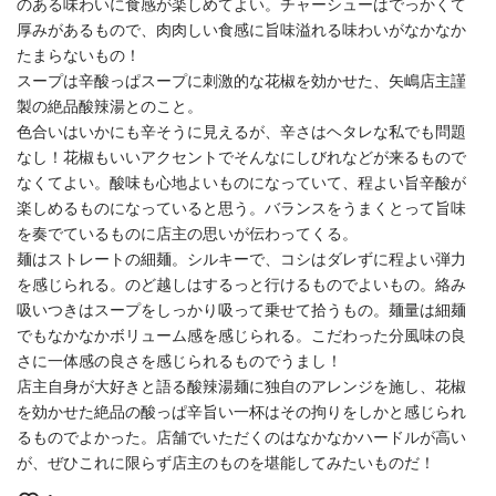
のある味わいに食感が楽しめてよい。チャーシューはでっかくて
厚みがあるもので、肉肉しい食感に旨味溢れる味わいがなかなか
たまらないもの！
スープは辛酸っぱスープに刺激的な花椒を効かせた、矢嶋店主謹
製の絶品酸辣湯とのこと。
色合いはいかにも辛そうに見えるが、辛さはヘタレな私でも問題
なし！花椒もいいアクセントでそんなにしびれなどが来るもので
なくてよい。酸味も心地よいものになっていて、程よい旨辛酸が
楽しめるものになっていると思う。バランスをうまくとって旨味
を奏でているものに店主の思いが伝わってくる。
麺はストレートの細麺。シルキーで、コシはダレずに程よい弾力
を感じられる。のど越しはするっと行けるものでよいもの。絡み
吸いつきはスープをしっかり吸って乗せて拾うもの。麺量は細麺
でもなかなかボリューム感を感じられる。こだわった分風味の良
さに一体感の良さを感じられるものでうまし！
店主自身が大好きと語る酸辣湯麺に独自のアレンジを施し、花椒
を効かせた絶品の酸っぱ辛旨い一杯はその拘りをしかと感じられ
るものでよかった。店舗でいただくのはなかなかハードルが高い
が、ぜひこれに限らず店主のものを堪能してみたいものだ！