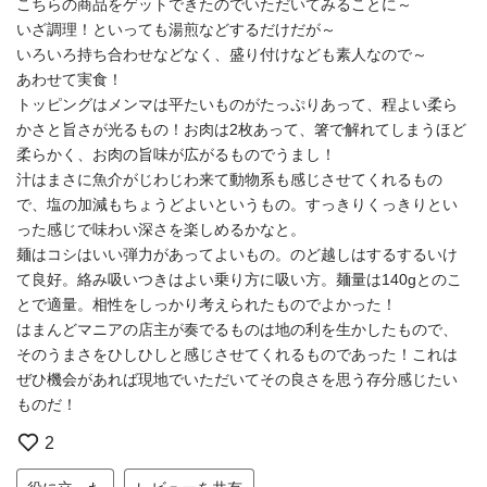
こちらの商品をゲットできたのでいただいてみることに～
いざ調理！といっても湯煎などするだけだが～
いろいろ持ち合わせなどなく、盛り付けなども素人なので～
あわせて実食！
トッピングはメンマは平たいものがたっぷりあって、程よい柔ら
かさと旨さが光るもの！お肉は2枚あって、箸で解れてしまうほど
柔らかく、お肉の旨味が広がるものでうまし！
汁はまさに魚介がじわじわ来て動物系も感じさせてくれるもの
で、塩の加減もちょうどよいというもの。すっきりくっきりとい
った感じで味わい深さを楽しめるかなと。
麺はコシはいい弾力があってよいもの。のど越しはするするいけ
て良好。絡み吸いつきはよい乗り方に吸い方。麺量は140gとのこ
とで適量。相性をしっかり考えられたものでよかった！
はまんどマニアの店主が奏でるものは地の利を生かしたもので、
そのうまさをひしひしと感じさせてくれるものであった！これは
ぜひ機会があれば現地でいただいてその良さを思う存分感じたい
ものだ！
2