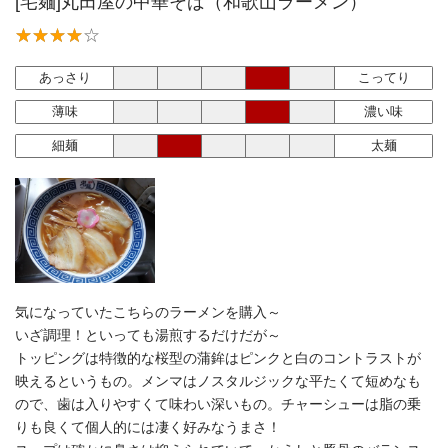
[宅麺]丸田屋の中華そば（和歌山ラーメン）
あっさり
こってり
薄味
濃い味
細麺
太麺
気になっていたこちらのラーメンを購入～
いざ調理！といっても湯煎するだけだが～
トッピングは特徴的な桜型の蒲鉾はピンクと白のコントラストが
映えるというもの。メンマはノスタルジックな平たくて短めなも
ので、歯は入りやすくて味わい深いもの。チャーシューは脂の乗
りも良くて個人的には凄く好みなうまさ！