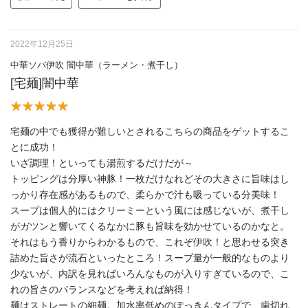
2022年12月25日
中華ソバ伊吹 闇中華（ラーメン・煮干し）
[宅麺]闇中華
宅麺の中でも獲得が難しいとされるこちらの商品をゲットするこ
とに成功！
いざ調理！といっても湯煎するだけだが～
トッピングは分厚い神豚！一枚だけなれどその大きさに旨味はし
っかり存在感があるもので、柔らかで汁も吸っている分美味！
スープは個人的にはクリーミーという風には感じないが、煮干し
がガツンと響いてくるなかに豚も旨味を効かせているのかなと。
それはもう香りからわかるもので、これぞ伊吹！と思わせる突き
詰めた旨さが流石といったところ！スープ量が一般的なものより
少ないが、内訳を見ればいろんなものが入りすぎているので、こ
れの旨さのバランスなどを考えれば納得！
麺はストレートの細麺。加水率低めのぽっきんタイプで、歯切れ