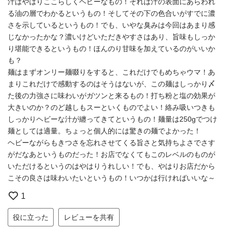
汁はやはりここらしくヘビーなもの！それは汁の表面にあらわれ
る油の層でわかるというもの！そしてその下の色合いがすでに濃
さを示しているというもの！でも、いやな臭みは今回はあまり感
じなかったかな？濃いけどいただきやすさはあり、旨味もしっか
り堪能できるというもの！ほんのり甘味を加えているのがいいか
も？
麺はまずオンリー麺啜りをすると、これだけでもめちゃウマ！あ
まりこれだけで感動するのはそうはないが、この麺はしっかり〆
た後の力強さに味わいがガツンと来るもの！打ち粉と塩の効果が
大きいのか？のど越しもスーといくものでよい！絡み吸いつきも
しっかりヘビーな汁が纏ってきてというもの！麺量は250gでつけ
麺としては適量。ちょっと個人的には驚きの麺でよかった！
ヘビーながらもきつさを忘れさせてくる旨さと気持ちよさでさす
がだなあというものだった！お店でなくてもこのレベルのものが
いただけるというのはやはりうれしい！でも、やはりお店だから
こその良さは味わいたいというもの！いつかは行ければいいな～
1
役に立った
レビューを共有