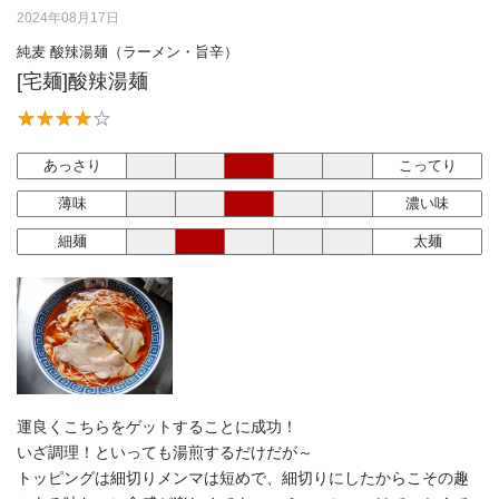
2024年08月17日
純麦 酸辣湯麺（ラーメン・旨辛）
[宅麺]酸辣湯麺
あっさり
こってり
薄味
濃い味
細麺
太麺
運良くこちらをゲットすることに成功！
いざ調理！といっても湯煎するだけだが～
トッピングは細切りメンマは短めで、細切りにしたからこその趣