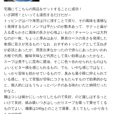
宅麺にてこちらの商品をゲットすることに成功！
いざ調理！といっても湯煎するだけだが～
トッピングはバラ海苔は汁に浸すことで戻り、その風味を遺憾な
く発揮するもの！メンマは平たいのが数本あって、サクッと歯が
入る柔らかさに風味の良さが心地よいもの！チャーシューは大判
なのが一枚。ちょっと厚みはあり、豚肩ロースの良さを発揮した
食感に旨さが光るもの！なお、おすすめトッピングとして玉ねぎ
が必須とあったが、用意出来なかったので傍らにあったかいわれ
大根で代用。酸味辛味など代用として良い効果はあったかなと。
スープは煮干しに昆布に醤油、そこに色々合わせられたものはち
ょいとビター感を感じられるもの。でも、いやな感じではなく、
しっかり旨味も効かせているもので、臭みも最小限に抑えられて
いる感じ。そして背脂が甘味にコクをもたらすもので効果的かな
と。個人的にはもうちょっとパンチのある味わいだと納得だった
かなと。
麺はコシは確かにしっかりしたもので良好。のど越しはするっと
いけて良好。絡み吸いつきはしっかりスープを吸って乗せてくる
ものでよい。麺量は140gとのことで適量。太くてもしっかり合う