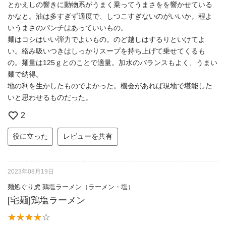
とかえしの響きに動物系がうまく乗ってうまさをを響かせている
かなと。油は多すぎず適度で、しつこすぎないのがいいか。程よ
いうまさのパンチはあっていいもの。
麺はコシはいい弾力でよいもの。のど越しはするりといけてよ
い。絡み吸いつきはしっかりスープを持ち上げて乗せてくるも
の。麺量は125ｇとのことで適量。加水のバランスもよく、うまい
麺で納得。
地の利を生かしたものでよかった。機会があれば現地で堪能した
いと思わせるものだった。
2
役に立った
レビューを共有
2023年08月19日
麺処ぐり虎 鶏塩ラーメン（ラーメン・塩）
[宅麺]鶏塩ラーメン