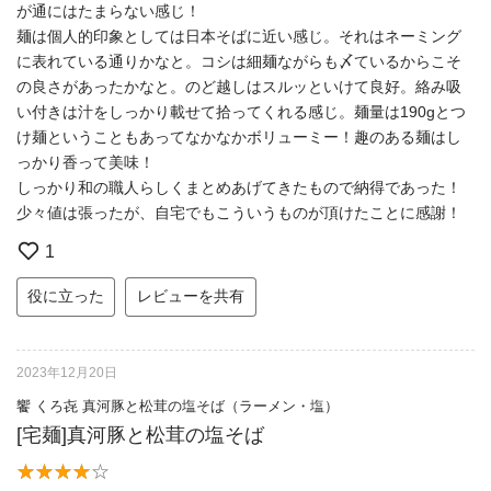
が通にはたまらない感じ！
麺は個人的印象としては日本そばに近い感じ。それはネーミング
に表れている通りかなと。コシは細麺ながらも〆ているからこそ
の良さがあったかなと。のど越しはスルッといけて良好。絡み吸
い付きは汁をしっかり載せて拾ってくれる感じ。麺量は190gとつ
け麺ということもあってなかなかボリューミー！趣のある麺はし
っかり香って美味！
しっかり和の職人らしくまとめあげてきたもので納得であった！
少々値は張ったが、自宅でもこういうものが頂けたことに感謝！
1
役に立った
レビューを共有
2023年12月20日
饗 くろ㐂 真河豚と松茸の塩そば（ラーメン・塩）
[宅麺]真河豚と松茸の塩そば