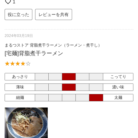
1
役に立った
レビューを共有
2024年03月19日
まるつストア 背脂煮干ラーメン（ラーメン・煮干し）
[宅麺]背脂煮干ラーメン
あっさり
こってり
薄味
濃い味
細麺
太麺