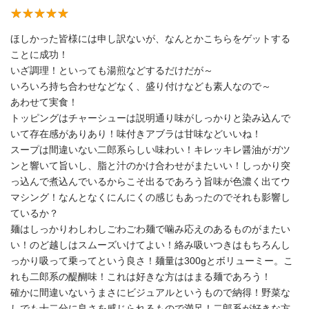
ほしかった皆様には申し訳ないが、なんとかこちらをゲットする
ことに成功！
いざ調理！といっても湯煎などするだけだが～
いろいろ持ち合わせなどなく、盛り付けなども素人なので～
あわせて実食！
トッピングはチャーシューは説明通り味がしっかりと染み込んで
いて存在感がありあり！味付きアブラは甘味などいいね！
スープは間違いない二郎系らしい味わい！キレッキレ醤油がガツ
ンと響いて旨いし、脂と汁のかけ合わせがまたいい！しっかり突
っ込んで煮込んでいるからこそ出るであろう旨味が色濃く出てウ
マシング！なんとなくにんにくの感じもあったのでそれも影響し
ているか？
麺はしっかりわしわしごわごわ麺で噛み応えのあるものがまたい
い！のど越しはスムーズいけてよい！絡み吸いつきはもちろんし
っかり吸って乗ってという良さ！麺量は300gとボリューミー。こ
れも二郎系の醍醐味！これは好きな方ははまる麺であろう！
確かに間違いないうまさにビジュアルというもので納得！野菜な
しでも十二分に良さを感じられるもので満足！二郎系が好きな方