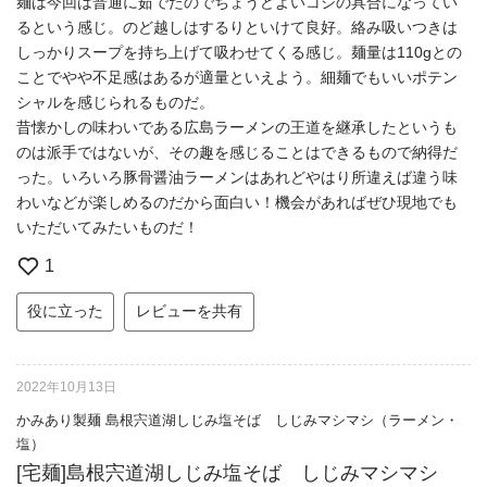
麺は今回は普通に茹でたのでちょうどよいコシの具合になってい
るという感じ。のど越しはするりといけて良好。絡み吸いつきは
しっかりスープを持ち上げて吸わせてくる感じ。麺量は110gとの
ことでやや不足感はあるが適量といえよう。細麺でもいいポテン
シャルを感じられるものだ。
昔懐かしの味わいである広島ラーメンの王道を継承したというも
のは派手ではないが、その趣を感じることはできるもので納得だ
った。いろいろ豚骨醤油ラーメンはあれどやはり所違えば違う味
わいなどが楽しめるのだから面白い！機会があればぜひ現地でも
いただいてみたいものだ！
1
役に立った
レビューを共有
2022年10月13日
かみあり製麺 島根宍道湖しじみ塩そば しじみマシマシ（ラーメン・
塩）
[宅麺]島根宍道湖しじみ塩そば しじみマシマシ