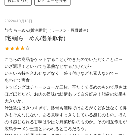
役に立った
レビューを共有
2022年10月13日
与壱 らーめん(醤油豚骨)（ラーメン・豚骨醤油）
[宅麺]らーめん(醤油豚骨)
こちらの商品をゲットすることができたのでいただくことに～
いざ調理！といっても湯煎などするだけだが～
いろいろ持ち合わせなどなく、盛り付けなども素人なので～
あわせて実食！
トッピングはチャーシューが三枚。平たくて長めのもので厚さは
ほどほどだが、お肉の旨味は結構あって自分好み！脂身の効果も
大きいか。
汁は醤油はきつすぎず、豚骨も濃厚ではあるがくどさはなくて臭
みもそんなにない、ある意味すっきりしている感じのもの。ほん
のり感じられる甘味はやはり野菜所以のものか。その相互作用が
広島ラーメン王道といわれるところだろう。