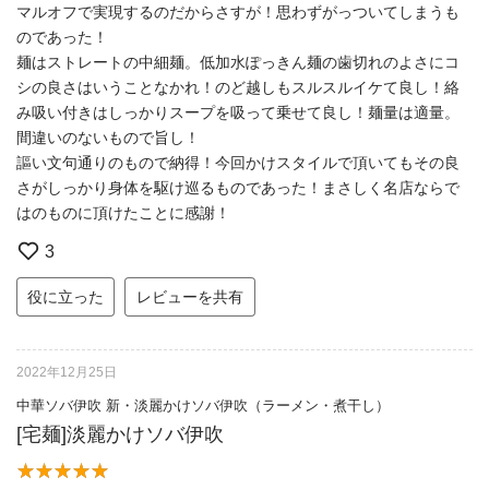
マルオフで実現するのだからさすが！思わずがっついてしまうも
のであった！
麺はストレートの中細麺。低加水ぽっきん麺の歯切れのよさにコ
シの良さはいうことなかれ！のど越しもスルスルイケて良し！絡
み吸い付きはしっかりスープを吸って乗せて良し！麺量は適量。
間違いのないもので旨し！
謳い文句通りのもので納得！今回かけスタイルで頂いてもその良
さがしっかり身体を駆け巡るものであった！まさしく名店ならで
はのものに頂けたことに感謝！
3
役に立った
レビューを共有
2022年12月25日
中華ソバ伊吹 新・淡麗かけソバ伊吹（ラーメン・煮干し）
[宅麺]淡麗かけソバ伊吹