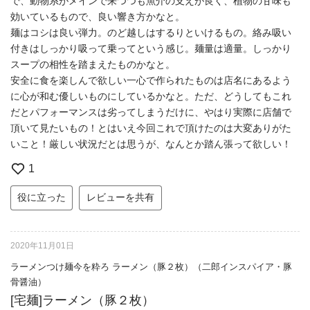
で、動物系がメインで来つつも魚介の支えが良く、植物の甘味も
効いているもので、良い響き方かなと。
麺はコシは良い弾力。のど越しはするりといけるもの。絡み吸い
付きはしっかり吸って乗ってという感じ。麺量は適量。しっかり
スープの相性を踏まえたものかなと。
安全に食を楽しんで欲しい一心で作られたものは店名にあるよう
に心が和む優しいものにしているかなと。ただ、どうしてもこれ
だとパフォーマンスは劣ってしまうだけに、やはり実際に店舗で
頂いて見たいもの！とはいえ今回これで頂けたのは大変ありがた
いこと！厳しい状況だとは思うが、なんとか踏ん張って欲しい！
1
役に立った
レビューを共有
2020年11月01日
ラーメンつけ麺今を粋ろ ラーメン（豚２枚）（二郎インスパイア・豚
骨醤油）
[宅麺]ラーメン（豚２枚）