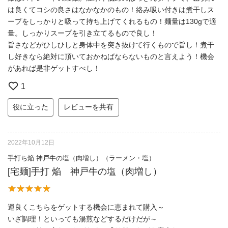
は良くてコシの良さはなかなかのもの！絡み吸い付きは煮干しス
ープをしっかりと吸って持ち上げてくれるもの！麺量は130gで適
量。しっかりスープを引き立てるもので良し！
旨さなどがひしひしと身体中を突き抜けて行くもので旨し！煮干
し好きなら絶対に頂いておかねばならないものと言えよう！機会
があれば是非ゲットすべし！
1
役に立った
レビューを共有
2022年10月12日
手打ち焔 神戸牛の塩（肉増し）（ラーメン・塩）
[宅麺]手打 焔 神戸牛の塩（肉増し）
運良くこちらをゲットする機会に恵まれて購入～
いざ調理！といっても湯煎などするだけだが～