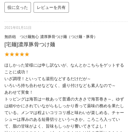
役に立った
レビューを共有
2021年01月11日
無鉄砲 つけ麺無心 濃厚豚骨つけ麺（つけ麺・豚骨）
[宅麺]濃厚豚骨つけ麺
ほしかった皆様には申し訳ないが、なんとかこちらをゲットする
ことに成功！
いざ調理！といっても湯煎などするだけだが～
いろいろ持ち合わせなどなく、盛り付けなども素人なので～
あわせて実食！
トッピングは海苔は一枚あって普通の大きさで海苔巻き～。ゆず
は細やかにされていながらもしっかり香って薬味の務めを果たし
ている。メンマは程よいコリコリ感と味わいが楽しめる。チャー
シューは厚みのある短冊切りというべきか。ころころ入ってい
て、脂の甘味がよく、旨味もしっかり響いてきてよし！