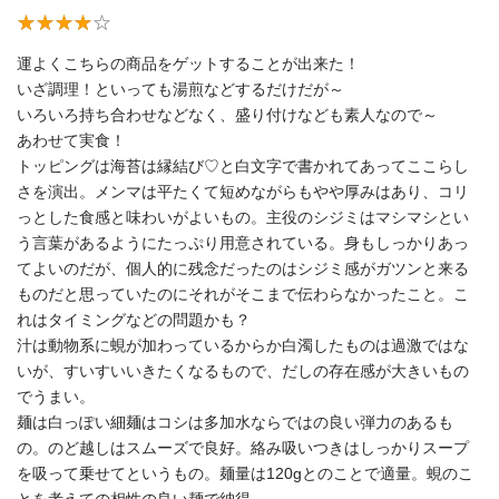
運よくこちらの商品をゲットすることが出来た！
いざ調理！といっても湯煎などするだけだが～
いろいろ持ち合わせなどなく、盛り付けなども素人なので～
あわせて実食！
トッピングは海苔は縁結び♡と白文字で書かれてあってここらし
さを演出。メンマは平たくて短めながらもやや厚みはあり、コリ
っとした食感と味わいがよいもの。主役のシジミはマシマシとい
う言葉があるようにたっぷり用意されている。身もしっかりあっ
てよいのだが、個人的に残念だったのはシジミ感がガツンと来る
ものだと思っていたのにそれがそこまで伝わらなかったこと。こ
れはタイミングなどの問題かも？
汁は動物系に蜆が加わっているからか白濁したものは過激ではな
いが、すいすいいきたくなるもので、だしの存在感が大きいもの
でうまい。
麺は白っぽい細麺はコシは多加水ならではの良い弾力のあるも
の。のど越しはスムーズで良好。絡み吸いつきはしっかりスープ
を吸って乗せてというもの。麺量は120gとのことで適量。蜆のこ
とを考えての相性の良い麺で納得。