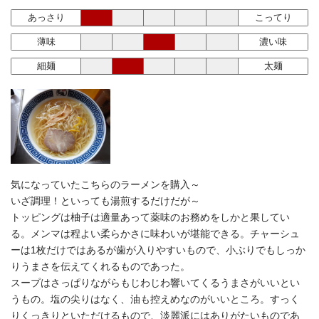
あっさり
こってり
薄味
濃い味
細麺
太麺
気になっていたこちらのラーメンを購入～
いざ調理！といっても湯煎するだけだが～
トッピングは柚子は適量あって薬味のお務めをしかと果してい
る。メンマは程よい柔らかさに味わいが堪能できる。チャーシュ
ーは1枚だけではあるが歯が入りやすいもので、小ぶりでもしっか
りうまさを伝えてくれるものであった。
スープはさっぱりながらもじわじわ響いてくるうまさがいいとい
うもの。塩の尖りはなく、油も控えめなのがいいところ。すっく
りくっきりといただけるもので、淡麗派にはありがたいものであ