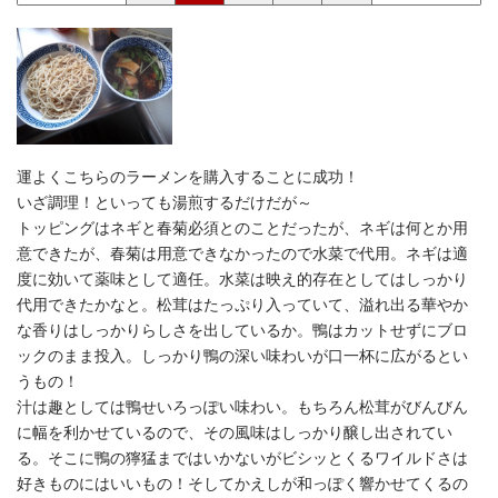
運よくこちらのラーメンを購入することに成功！
いざ調理！といっても湯煎するだけだが～
トッピングはネギと春菊必須とのことだったが、ネギは何とか用
意できたが、春菊は用意できなかったので水菜で代用。ネギは適
度に効いて薬味として適任。水菜は映え的存在としてはしっかり
代用できたかなと。松茸はたっぷり入っていて、溢れ出る華やか
な香りはしっかりらしさを出しているか。鴨はカットせずにブロ
ックのまま投入。しっかり鴨の深い味わいが口一杯に広がるとい
うもの！
汁は趣としては鴨せいろっぽい味わい。もちろん松茸がびんびん
に幅を利かせているので、その風味はしっかり醸し出されてい
る。そこに鴨の獰猛まではいかないがビシッとくるワイルドさは
好きものにはいいもの！そしてかえしが和っぽく響かせてくるの