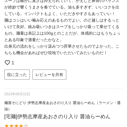
スープは確かに臭さは抑えられていて、かえしと豚骨のバランス
が絶妙で響くうまさを奏でている。油も多すぎず、いいコクを出
している。インパクトもよく、いただきやすさもあっていい！
麺はコシはいい噛み応えのあるものでよい。のど越しはするっと
いけて良好。絡み吸いつきはスープをしっかり吸って乗せてくる
もの。麺量は表記上は100gとのことだが、体感的にはもうちょっ
とある印象で適量だったかなと。
出身元の流れをしっかり汲みつつ昇華させたものでよかった。こ
ちらも機会があればぜひ現地でいただいてみたいものだ！
1
役に立った
レビューを共有
2023年08月22日
麺屋そにどり 伊勢志摩産あおさのり入り 醤油らーめん（ラーメン・醤
油）
[宅麺]伊勢志摩産あおさのり入り 醤油らーめん