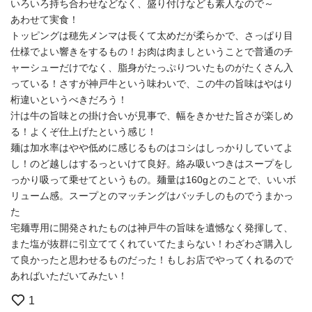
いろいろ持ち合わせなどなく、盛り付けなども素人なので～
あわせて実食！
トッピングは穂先メンマは長くて太めだが柔らかで、さっぱり目
仕様でよい響きをするもの！お肉は肉ましということで普通のチ
ャーシューだけでなく、脂身がたっぷりついたものがたくさん入
っている！さすが神戸牛という味わいで、この牛の旨味はやはり
桁違いというべきだろう！
汁は牛の旨味との掛け合いが見事で、幅をきかせた旨さが楽しめ
る！よくぞ仕上げたという感じ！
麺は加水率はやや低めに感じるものはコシはしっかりしていてよ
し！のど越しはするっといけて良好。絡み吸いつきはスープをし
っかり吸って乗せてというもの。麺量は160gとのことで、いいボ
リューム感。スープとのマッチングはバッチしのものでうまかっ
た
宅麺専用に開発されたものは神戸牛の旨味を遺憾なく発揮して、
また塩が抜群に引立ててくれていてたまらない！わざわざ購入し
て良かったと思わせるものだった！もしお店でやってくれるので
あればいただいてみたい！
1