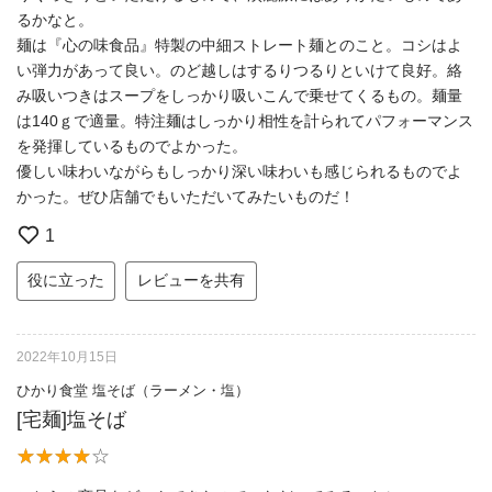
るかなと。
麺は『心の味食品』特製の中細ストレート麺とのこと。コシはよ
い弾力があって良い。のど越しはするりつるりといけて良好。絡
み吸いつきはスープをしっかり吸いこんで乗せてくるもの。麺量
は140ｇで適量。特注麺はしっかり相性を計られてパフォーマンス
を発揮しているものでよかった。
優しい味わいながらもしっかり深い味わいも感じられるものでよ
かった。ぜひ店舗でもいただいてみたいものだ！
1
役に立った
レビューを共有
2022年10月15日
ひかり食堂 塩そば（ラーメン・塩）
[宅麺]塩そば