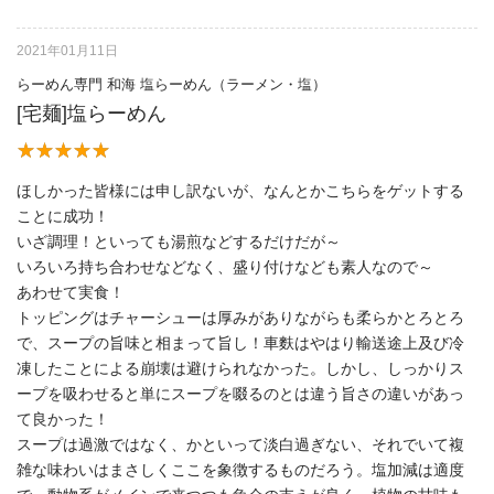
2021年01月11日
らーめん専門 和海 塩らーめん（ラーメン・塩）
[宅麺]塩らーめん
ほしかった皆様には申し訳ないが、なんとかこちらをゲットする
ことに成功！
いざ調理！といっても湯煎などするだけだが～
いろいろ持ち合わせなどなく、盛り付けなども素人なので～
あわせて実食！
トッピングはチャーシューは厚みがありながらも柔らかとろとろ
で、スープの旨味と相まって旨し！車麩はやはり輸送途上及び冷
凍したことによる崩壊は避けられなかった。しかし、しっかりス
ープを吸わせると単にスープを啜るのとは違う旨さの違いがあっ
て良かった！
スープは過激ではなく、かといって淡白過ぎない、それでいて複
雑な味わいはまさしくここを象徴するものだろう。塩加減は適度