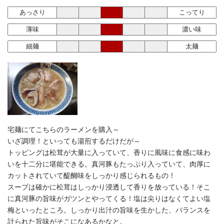
あっさり
こってり
薄味
濃い味
細麺
太麺
宅麺にてこちらのラーメンを購入～
いざ調理！といっても湯煎するだけだが～
トッピングは松茸が大量に入っていて、香りに風味に食感に味わ
いを十二分に堪能できる。真河豚もたっぷり入っていて、肉厚に
カットされていて醍醐味をしっかり感じられるもの！
スープは確かに松茸はしっかり浸透して香りを放っている！そこ
に真河豚の旨味がガツンとやってくる！塩は尖りはなくてよい塩
梅といったところ。しっかり出汁の旨味を生かした、バランスを
計られた旨味がそこになあるかなと。