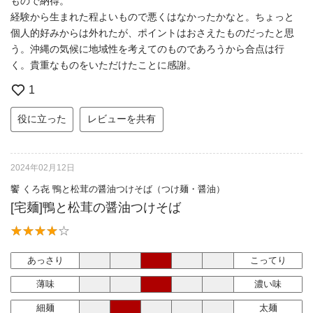
もので納得。
経験から生まれた程よいもので悪くはなかったかなと。ちょっと
個人的好みからは外れたが、ポイントはおさえたものだったと思
う。沖縄の気候に地域性を考えてのものであろうから合点は行
く。貴重なものをいただけたことに感謝。
1
役に立った
レビューを共有
2024年02月12日
饗 くろ㐂 鴨と松茸の醤油つけそば（つけ麺・醤油）
[宅麺]鴨と松茸の醤油つけそば
あっさり
こってり
薄味
濃い味
細麺
太麺