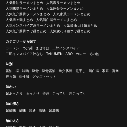
人気醤油ラーメンまとめ
人気塩ラーメンまとめ
人気味噌ラーメンまとめ
人気豚骨ラーメンまとめ
人気魚介豚骨ラーメンまとめ
人気家系ラーメンまとめ
人気担々麺まとめ
人気鶏白湯ラーメンまとめ
人気インスパイア系ラーメンまとめ
人気醤油つけ麺まとめ
人気魚介豚骨つけ麺まとめ
人気変わり種つけ麺まとめ
カテゴリーから探す
ラーメン
つけ麺
まぜそば
二郎インスパイア
二郎インスパイア汁なし
TAKUMEN LABO
カレー
その他
味別
醤油
塩
味噌
豚骨
豚骨醤油
魚介豚骨
煮干し
鶏白湯
家系
旨辛
担々麺
個性派
グッズ・セット
味わい
超あっさり
あっさり
普通
こってり
超こってり
味の濃さ
超薄味
薄味
普通
濃味
超濃味
麺の太さ