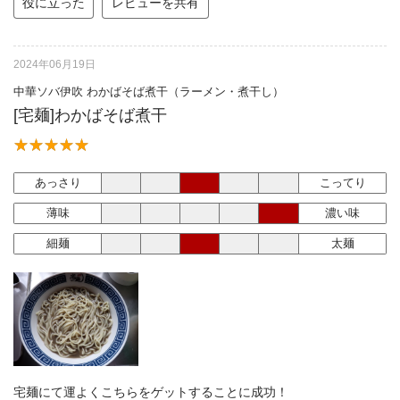
役に立った
レビューを共有
2024年06月19日
中華ソバ伊吹 わかばそば煮干（ラーメン・煮干し）
[宅麺]わかばそば煮干
あっさり
こってり
薄味
濃い味
細麺
太麺
宅麺にて運よくこちらをゲットすることに成功！