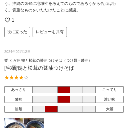
う。沖縄の気候に地域性を考えてのものであろうから合点は行
く。貴重なものをいただけたことに感謝。
1
役に立った
レビューを共有
2024年02月12日
饗 くろ㐂 鴨と松茸の醤油つけそば（つけ麺・醤油）
[宅麺]鴨と松茸の醤油つけそば
あっさり
こってり
薄味
濃い味
細麺
太麺