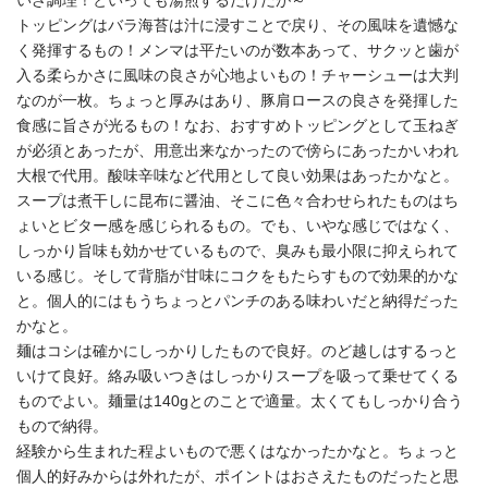
トッピングはバラ海苔は汁に浸すことで戻り、その風味を遺憾な
く発揮するもの！メンマは平たいのが数本あって、サクッと歯が
入る柔らかさに風味の良さが心地よいもの！チャーシューは大判
なのが一枚。ちょっと厚みはあり、豚肩ロースの良さを発揮した
食感に旨さが光るもの！なお、おすすめトッピングとして玉ねぎ
が必須とあったが、用意出来なかったので傍らにあったかいわれ
大根で代用。酸味辛味など代用として良い効果はあったかなと。
スープは煮干しに昆布に醤油、そこに色々合わせられたものはち
ょいとビター感を感じられるもの。でも、いやな感じではなく、
しっかり旨味も効かせているもので、臭みも最小限に抑えられて
いる感じ。そして背脂が甘味にコクをもたらすもので効果的かな
と。個人的にはもうちょっとパンチのある味わいだと納得だった
かなと。
麺はコシは確かにしっかりしたもので良好。のど越しはするっと
いけて良好。絡み吸いつきはしっかりスープを吸って乗せてくる
ものでよい。麺量は140gとのことで適量。太くてもしっかり合う
もので納得。
経験から生まれた程よいもので悪くはなかったかなと。ちょっと
個人的好みからは外れたが、ポイントはおさえたものだったと思