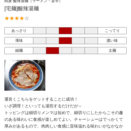
純麦 酸辣湯麺（ラーメン・旨辛）
[宅麺]酸辣湯麺
あっさり
こってり
薄味
濃い味
細麺
太麺
運良くこちらをゲットすることに成功！
いざ調理！といっても湯煎するだけだが～
トッピングは細切りメンマは短めで、細切りにしたからこその趣
のある味わいに食感が楽しめてよい。チャーシューはでっかくて
厚みがあるもので、肉肉しい食感に旨味溢れる味わいがなかなか