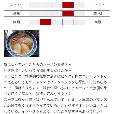
あっさり
こってり
薄味
濃い味
細麺
太麺
気になっていたこちらのラーメンを購入～
いざ調理！といっても湯煎するだけだが～
トッピングは特徴的な桜型の蒲鉾はピンクと白のコントラストが
映えるというもの。メンマはノスタルジックな平たくて短めなも
ので、歯は入りやすくて味わい深いもの。チャーシューは脂の乗
りも良くて個人的には凄く好みなうまさ！
スープは確かに臭さは抑えられていて、かえしと豚骨のバランス
が絶妙で響くうまさを奏でている。油も多すぎず、いいコクを出
している。インパクトもよく、いただきやすさもあっていい！