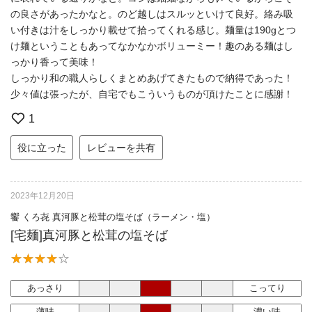
の良さがあったかなと。のど越しはスルッといけて良好。絡み吸
い付きは汁をしっかり載せて拾ってくれる感じ。麺量は190gとつ
け麺ということもあってなかなかボリューミー！趣のある麺はし
っかり香って美味！
しっかり和の職人らしくまとめあげてきたもので納得であった！
少々値は張ったが、自宅でもこういうものが頂けたことに感謝！
1
役に立った
レビューを共有
2023年12月20日
饗 くろ㐂 真河豚と松茸の塩そば（ラーメン・塩）
[宅麺]真河豚と松茸の塩そば
あっさり
こってり
薄味
濃い味