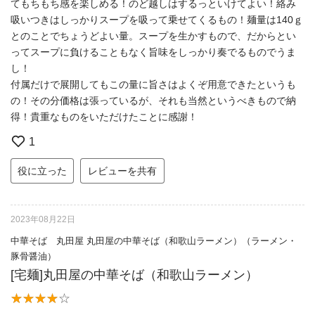
てもちもち感を楽しめる！のど越しはするっといけてよい！絡み
吸いつきはしっかりスープを吸って乗せてくるもの！麺量は140ｇ
とのことでちょうどよい量。スープを生かすもので、だからとい
ってスープに負けることもなく旨味をしっかり奏でるものでうま
し！
付属だけで展開してもこの量に旨さはよくぞ用意できたというも
の！その分価格は張っているが、それも当然というべきもので納
得！貴重なものをいただけたことに感謝！
1
役に立った
レビューを共有
2023年08月22日
中華そば 丸田屋 丸田屋の中華そば（和歌山ラーメン）（ラーメン・
豚骨醤油）
[宅麺]丸田屋の中華そば（和歌山ラーメン）