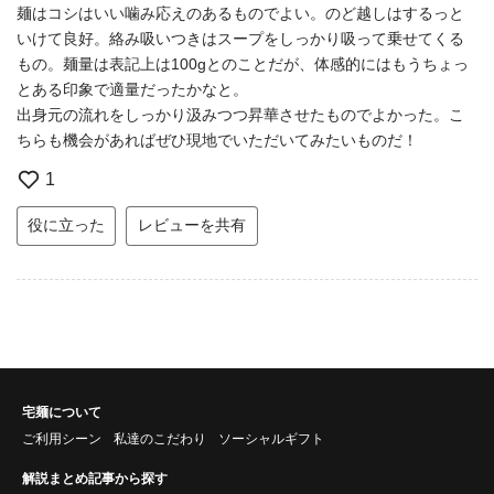
麺はコシはいい噛み応えのあるものでよい。のど越しはするっと
いけて良好。絡み吸いつきはスープをしっかり吸って乗せてくる
もの。麺量は表記上は100gとのことだが、体感的にはもうちょっ
とある印象で適量だったかなと。
出身元の流れをしっかり汲みつつ昇華させたものでよかった。こ
ちらも機会があればぜひ現地でいただいてみたいものだ！
1
役に立った
レビューを共有
宅麺について
ご利用シーン
私達のこだわり
ソーシャルギフト
解説まとめ記事から探す