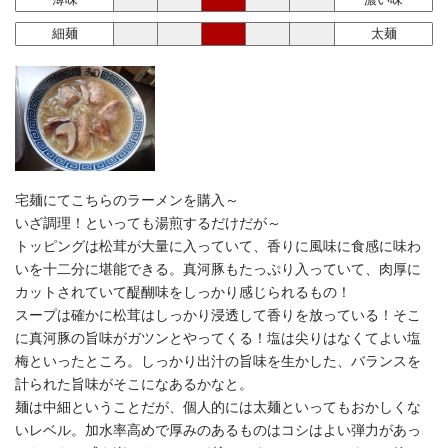
細麺
太麺
宅麺にてこちらのラーメンを購入～
いざ調理！といっても湯煎するだけだが～
トッピングは松茸が大量に入っていて、香りに風味に食感に味わ
いを十二分に堪能できる。真河豚もたっぷり入っていて、肉厚に
カットされていて醍醐味をしっかり感じられるもの！
スープは確かに松茸はしっかり浸透して香りを放っている！そこ
に真河豚の旨味がガツンとやってくる！塩は尖りはなくてよい塩
梅といったところ。しっかり出汁の旨味を生かした、バランスを
計られた旨味がそこになあるかなと。
麺は中細ということだが、個人的には太麺といってもおかしくな
いレベル。加水率高めで厚みのあるものはコシはよい弾力があっ