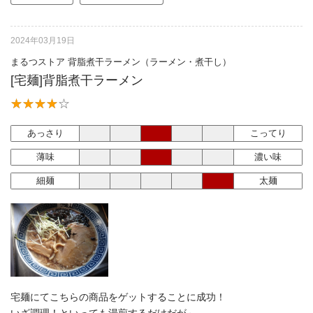
2024年03月19日
まるつストア 背脂煮干ラーメン（ラーメン・煮干し）
[宅麺]背脂煮干ラーメン
あっさり
こってり
薄味
濃い味
細麺
太麺
宅麺にてこちらの商品をゲットすることに成功！
いざ調理！といっても湯煎するだけだが～