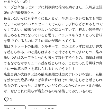
たまらないもの！
スープは辛酸っぱスープに刺激的な花椒を効かせた、矢嶋店主謹
製の絶品酸辣湯とのこと。
色合いはいかにも辛そうに見えるが、辛さはヘタレな私でも問題
なし！花椒もいいアクセントでそんなにしびれなどが来るもので
なくてよい。酸味も心地よいものになっていて、程よい旨辛酸が
楽しめるものになっていると思う。バランスをうまくとって旨味
を奏でているものに店主の思いが伝わってくる。
麺はストレートの細麺。シルキーで、コシはダレずに程よい弾力
を感じられる。のど越しはするっと行けるものでよいもの。絡み
吸いつきはスープをしっかり吸って乗せて拾うもの。麺量は細麺
でもなかなかボリューム感を感じられる。こだわった分風味の良
さに一体感の良さを感じられるものでうまし！
店主自身が大好きと語る酸辣湯麺に独自のアレンジを施し、花椒
を効かせた絶品の酸っぱ辛旨い一杯はその拘りをしかと感じられ
るものでよかった。店舗でいただくのはなかなかハードルが高い
が、ぜひこれに限らず店主のものを堪能してみたいものだ！
1