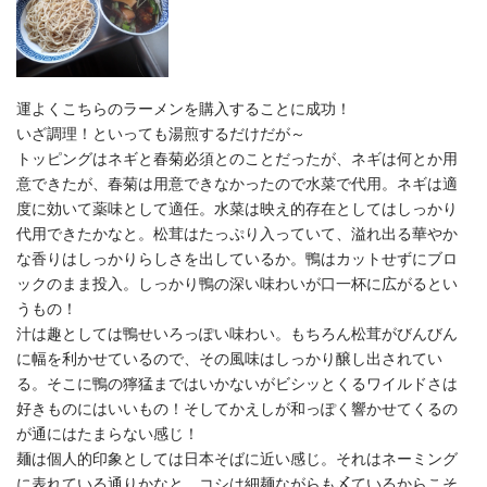
運よくこちらのラーメンを購入することに成功！
いざ調理！といっても湯煎するだけだが～
トッピングはネギと春菊必須とのことだったが、ネギは何とか用
意できたが、春菊は用意できなかったので水菜で代用。ネギは適
度に効いて薬味として適任。水菜は映え的存在としてはしっかり
代用できたかなと。松茸はたっぷり入っていて、溢れ出る華やか
な香りはしっかりらしさを出しているか。鴨はカットせずにブロ
ックのまま投入。しっかり鴨の深い味わいが口一杯に広がるとい
うもの！
汁は趣としては鴨せいろっぽい味わい。もちろん松茸がびんびん
に幅を利かせているので、その風味はしっかり醸し出されてい
る。そこに鴨の獰猛まではいかないがビシッとくるワイルドさは
好きものにはいいもの！そしてかえしが和っぽく響かせてくるの
が通にはたまらない感じ！
麺は個人的印象としては日本そばに近い感じ。それはネーミング
に表れている通りかなと。コシは細麺ながらも〆ているからこそ