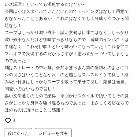
いざ調理！といっても湯煎するだけだが～
今回はかけスタイルでいただいたのでトッピングはなし！用意で
きなかったこともあるが、これにはなくても十分成り立つから問
題なし！
スープはしっかり濃い煮干！謳い文句は伊達ではなく、しっかり
濃い煮干なんだけど後味すっきりなもので、旨味のインパクトは
半端なく、これぞ伊吹！という味わいになっていた！これをアニ
マルオフで実現するのだからさすが！思わずがっついてしまうも
のであった！
麺はストレートの中細麺。低加水ぽっきん麺の歯切れのよさにコ
シの良さはいうことなかれ！のど越しもスルスルイケて良し！絡
み吸い付きはしっかりスープを吸って乗せて良し！麺量は適量。
間違いのないもので旨し！
謳い文句通りのもので納得！今回かけスタイルで頂いてもその良
さがしっかり身体を駆け巡るものであった！まさしく名店ならで
はのものに頂けたことに感謝！
3
役に立った
レビューを共有