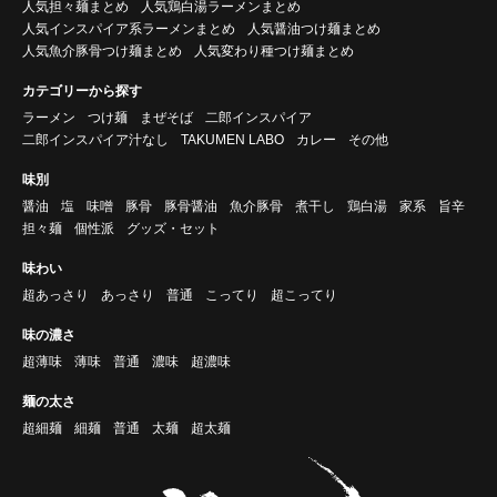
人気担々麺まとめ
人気鶏白湯ラーメンまとめ
人気インスパイア系ラーメンまとめ
人気醤油つけ麺まとめ
人気魚介豚骨つけ麺まとめ
人気変わり種つけ麺まとめ
カテゴリーから探す
ラーメン
つけ麺
まぜそば
二郎インスパイア
二郎インスパイア汁なし
TAKUMEN LABO
カレー
その他
味別
醤油
塩
味噌
豚骨
豚骨醤油
魚介豚骨
煮干し
鶏白湯
家系
旨辛
担々麺
個性派
グッズ・セット
味わい
超あっさり
あっさり
普通
こってり
超こってり
味の濃さ
超薄味
薄味
普通
濃味
超濃味
麺の太さ
超細麺
細麺
普通
太麺
超太麺