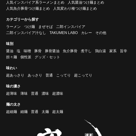
人気インスパイア系ラーメンまとめ
人気醤油つけ麺まとめ
人気魚介豚骨つけ麺まとめ
人気変わり種つけ麺まとめ
カテゴリーから探す
ラーメン
つけ麺
まぜそば
二郎インスパイア
二郎インスパイア汁なし
TAKUMEN LABO
カレー
その他
味別
醤油
塩
味噌
豚骨
豚骨醤油
魚介豚骨
煮干し
鶏白湯
家系
旨辛
担々麺
個性派
グッズ・セット
味わい
超あっさり
あっさり
普通
こってり
超こってり
味の濃さ
超薄味
薄味
普通
濃味
超濃味
麺の太さ
超細麺
細麺
普通
太麺
超太麺