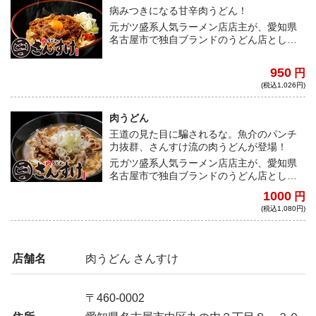
病みつきになる甘辛肉うどん！
元ガツ盛系人気ラーメン店店主が、愛知県
名古屋市で独自ブランドのうどん店として
立ち上げた「肉うどんさんすけ」から汁無
しが登場！さんすけオリジナルのもちもち
950
円
麺に、すきやきを彷彿とさせる甘辛いタレ
(税込1,026円)
がベストマッチ。ドサッと盛られた豚肉に
卵黄を割って絡めればこれ以上言うことは
ないだろう。
肉うどん
王道の見た目に騙されるな。魚介のパンチ
力抜群、さんすけ流の肉うどんが登場！
元ガツ盛系人気ラーメン店店主が、愛知県
名古屋市で独自ブランドのうどん店として
立ち上げた『肉うどんさんすけ』から看板
1000
円
メニューの「肉うどん」が登場！透き通る
(税込1,080円)
お出汁に白く滑らかな平打ち麺、どっさり
と盛られた肉という潔いビジュアルはまさ
に肉うどんの王道。しかしながら、特製魚
粉を加えることで、一口食べたときの魚介
店舗名
肉うどん さんすけ
のパンチ力は他のうどんとは一線を画すも
のになる。これはあくまで、ガッツリとう
どんを楽しんでほしいというさんすけイズ
〒460-0002
ム溢れる一杯だ。