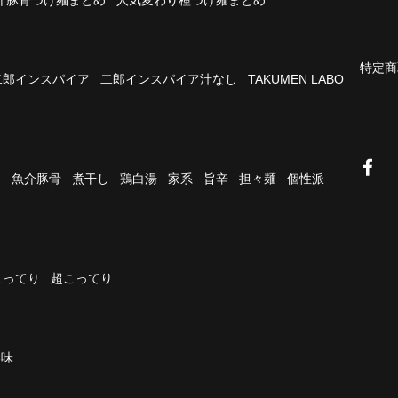
特定商
二郎インスパイア
二郎インスパイア汁なし
TAKUMEN LABO
油
魚介豚骨
煮干し
鶏白湯
家系
旨辛
担々麺
個性派
こってり
超こってり
濃味