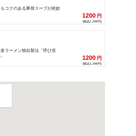
らもコクのある豚骨スープが絶妙
1200
円
(税込1,296円)
博多ラーメン独自製法「呼び戻
い。
1200
円
(税込1,296円)