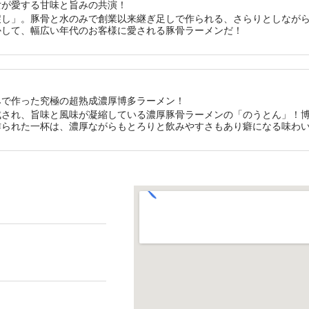
女が愛する甘味と旨みの共演！
戻し」。豚骨と水のみで創業以来継ぎ足しで作られる、さらりとしなが
かして、幅広い年代のお客様に愛される豚骨ラーメンだ！
みで作った究極の超熟成濃厚博多ラーメン！
成され、旨味と風味が凝縮している濃厚豚骨ラーメンの「のうとん」！
作られた一杯は、濃厚ながらもとろりと飲みやすさもあり癖になる味わ
）