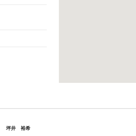
坪井 裕希