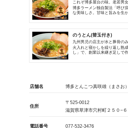
これぞ博多屋台の味。老若男
博多ラーメン独自製法「呼び
な美味しさ。甘味と旨みを生
のうとん(替玉付き)
九州男児の店主が水と豚骨の
火入れと寝かしを繰り返し熟
し」で、創業以来継ぎ足しで
店舗名
博多とんこつ真咲雄（まさお
〒525-0012
住所
滋賀県草津市穴村町２５０−６
電話番号
077-532-3476