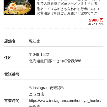
地で人気を博す家系ラーメン店！※行者に
んにく醤油漬けは前日から冷蔵解凍が必要
別名アイヌネギとも言われる行者にんにく
となります※
の醤油漬けを瓶ごとお届け！濃厚でコク深
い豚骨醤油ラーメンとのマリアージュを是
2980
円
非ご自宅で楽しんでいただきたい！
(税込3,218円)
店舗名
堀江家
〒048-1522
住所
北海道虻田郡ニセコ町曽我888
電話番号
※Instagram要確認※
ニセコ店
営業時間
https://www.instagram.com/horieya_honke/