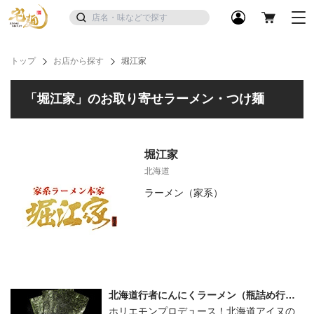
トップ
お店から探す
堀江家
「堀江家」のお取り寄せラーメン・つけ麺
堀江家
北海道
ラーメン（家系）
北海道行者にんにくラーメン（瓶詰め行者
にんにく醤油漬け付き）
ホリエモンプロデュース！北海道アイヌの