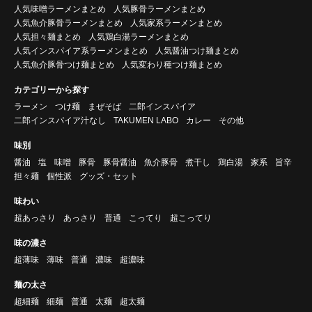
人気味噌ラーメンまとめ
人気豚骨ラーメンまとめ
人気魚介豚骨ラーメンまとめ
人気家系ラーメンまとめ
人気担々麺まとめ
人気鶏白湯ラーメンまとめ
人気インスパイア系ラーメンまとめ
人気醤油つけ麺まとめ
人気魚介豚骨つけ麺まとめ
人気変わり種つけ麺まとめ
カテゴリーから探す
ラーメン
つけ麺
まぜそば
二郎インスパイア
二郎インスパイア汁なし
TAKUMEN LABO
カレー
その他
味別
醤油
塩
味噌
豚骨
豚骨醤油
魚介豚骨
煮干し
鶏白湯
家系
旨辛
担々麺
個性派
グッズ・セット
味わい
超あっさり
あっさり
普通
こってり
超こってり
味の濃さ
超薄味
薄味
普通
濃味
超濃味
麺の太さ
超細麺
細麺
普通
太麺
超太麺