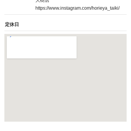
大樹店
https://www.instagram.com/horieya_taiki/
定休日