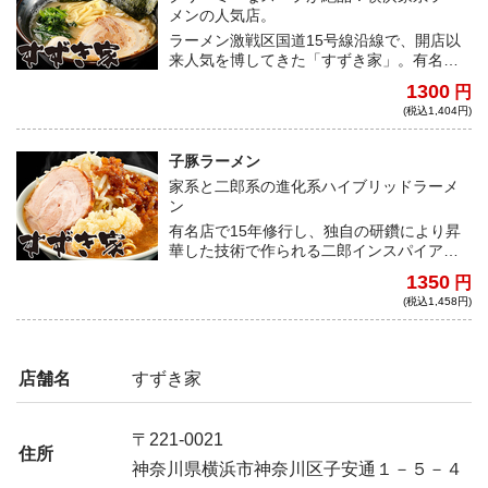
メンの人気店。
ラーメン激戦区国道15号線沿線で、開店以
来人気を博してきた「すずき家」。有名店
で15年修行し、独自の改良を加えられたラ
1300
円
ーメンは、強力バーナーで炊きあげられた
(税込1,404円)
クリーミーな豚骨スープとキレのある醤油
ダレのバランスが秀逸の一
杯！
子豚ラーメン
家系と二郎系の進化系ハイブリッドラーメ
ン
有名店で15年修行し、独自の研鑽により昇
華した技術で作られる二郎インスパイア！
豚の旨味が抽出したスープは、ニンニクと
1350
円
の相性抜群！
(税込1,458円)
店舗名
すずき家
〒221-0021
住所
神奈川県横浜市神奈川区子安通１－５－４