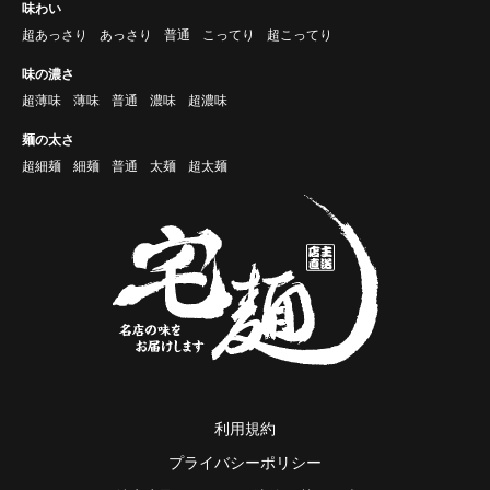
味わい
超あっさり
あっさり
普通
こってり
超こってり
味の濃さ
超薄味
薄味
普通
濃味
超濃味
麺の太さ
超細麺
細麺
普通
太麺
超太麺
利用規約
プライバシーポリシー