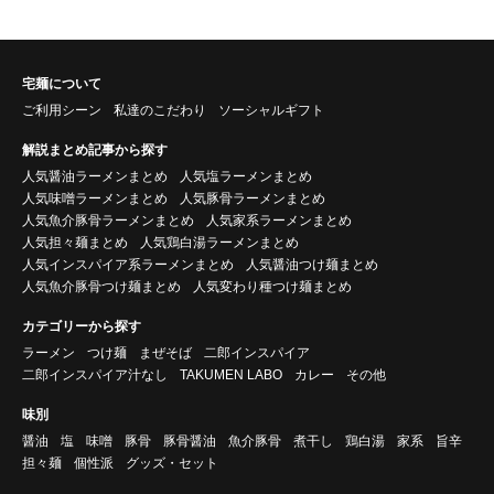
宅麺について
ご利用シーン
私達のこだわり
ソーシャルギフト
解説まとめ記事から探す
人気醤油ラーメンまとめ
人気塩ラーメンまとめ
人気味噌ラーメンまとめ
人気豚骨ラーメンまとめ
人気魚介豚骨ラーメンまとめ
人気家系ラーメンまとめ
人気担々麺まとめ
人気鶏白湯ラーメンまとめ
人気インスパイア系ラーメンまとめ
人気醤油つけ麺まとめ
人気魚介豚骨つけ麺まとめ
人気変わり種つけ麺まとめ
カテゴリーから探す
ラーメン
つけ麺
まぜそば
二郎インスパイア
二郎インスパイア汁なし
TAKUMEN LABO
カレー
その他
味別
醤油
塩
味噌
豚骨
豚骨醤油
魚介豚骨
煮干し
鶏白湯
家系
旨辛
担々麺
個性派
グッズ・セット