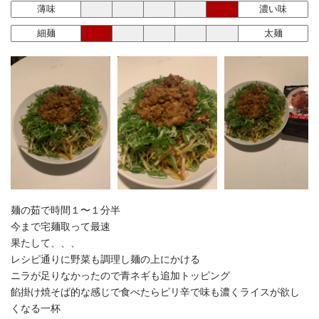
薄味
濃い味
細麺
太麺
麺の茹で時間１〜１分半
今まで宅麺取って最速
果たして、、、
レシピ通りに野菜も調理し麺の上にかける
ニラが足りなかったので青ネギも追加トッピング
餡掛け焼そば的な感じで食べたらピリ辛で味も濃くライスが欲し
くなる一杯