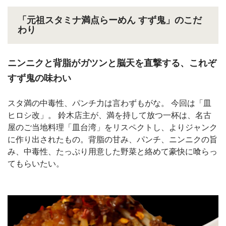
「元祖スタミナ満点らーめん すず鬼」のこだ
わり
ニンニクと背脂がガツンと脳天を直撃する、これぞ
すず鬼の味わい
スタ満の中毒性、パンチ力は言わずもがな。 今回は「皿
ヒロシ改」。 鈴木店主が、満を持して放つ一杯は、名古
屋のご当地料理「皿台湾」をリスペクトし、よりジャンク
に作り出されたもの。背脂の甘み、パンチ、ニンニクの旨
み、中毒性、たっぷり用意した野菜と絡めて豪快に喰らっ
てもらいたい。