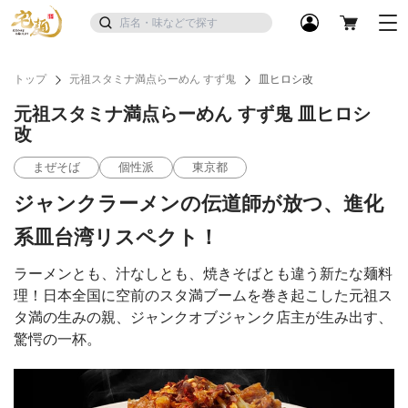
トップ
元祖スタミナ満点らーめん すず鬼
皿ヒロシ改
元祖スタミナ満点らーめん すず鬼 皿ヒロシ
改
まぜそば
個性派
東京都
ジャンクラーメンの伝道師が放つ、進化
系皿台湾リスペクト！
ラーメンとも、汁なしとも、焼きそばとも違う新たな麺料
理！日本全国に空前のスタ満ブームを巻き起こした元祖ス
タ満の生みの親、ジャンクオブジャンク店主が生み出す、
驚愕の一杯。