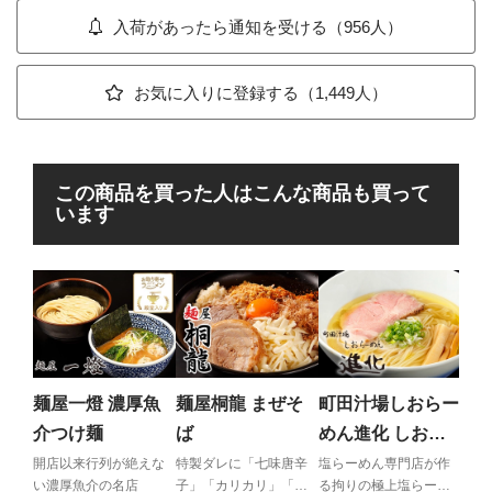
入荷があったら通知を受ける（956人）
お気に入りに登録する（1,449人）
この商品を買った人はこんな商品も買って
います
中
め 
絶品
りと
麺屋一燈 濃厚魚
麺屋桐龍 まぜそ
町田汁場しおらー
徴の
介つけ麺
ば
めん進化 しおら
ーめん
開店以来行列が絶えな
特製ダレに「七味唐辛
塩らーめん専門店が作
い濃厚魚介の名店
子」「カリカリ」「か
る拘りの極上塩らーめ