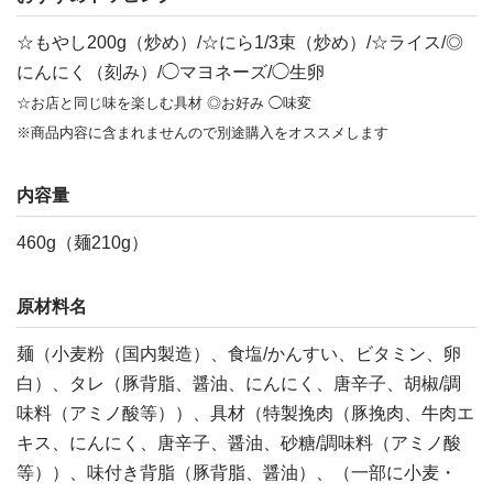
☆もやし200g（炒め）/☆にら1/3束（炒め）/☆ライス/◎
にんにく（刻み）/◯マヨネーズ/◯生卵
☆お店と同じ味を楽しむ具材 ◎お好み ◯味変
※商品内容に含まれませんので別途購入をオススメします
内容量
460g（麺210g）
原材料名
麺（小麦粉（国内製造）、食塩/かんすい、ビタミン、卵
白）、タレ（豚背脂、醤油、にんにく、唐辛子、胡椒/調
味料（アミノ酸等））、具材（特製挽肉（豚挽肉、牛肉エ
キス、にんにく、唐辛子、醤油、砂糖/調味料（アミノ酸
等））、味付き背脂（豚背脂、醤油）、（一部に小麦・