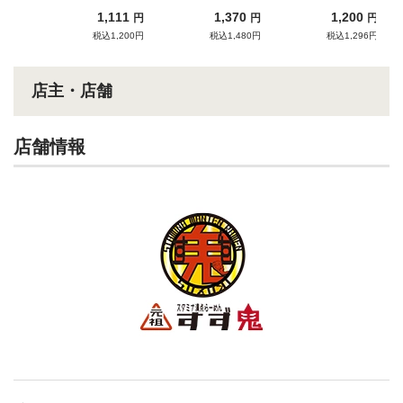
つお節」が一体となっ
ん
1,111
1,370
1,200
円
円
円
た癖になる味わい！
税込1,200円
税込1,480円
税込1,296円
店主・店舗
店舗情報