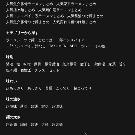
人気魚介豚骨ラーメンまとめ
人気家系ラーメンまとめ
人気担々麺まとめ
人気鶏白湯ラーメンまとめ
人気インスパイア系ラーメンまとめ
人気醤油つけ麺まとめ
人気魚介豚骨つけ麺まとめ
人気変わり種つけ麺まとめ
カテゴリーから探す
ラーメン
つけ麺
まぜそば
二郎インスパイア
二郎インスパイア汁なし
TAKUMEN LABO
カレー
その他
味別
醤油
塩
味噌
豚骨
豚骨醤油
魚介豚骨
煮干し
鶏白湯
家系
旨辛
担々麺
個性派
グッズ・セット
味わい
超あっさり
あっさり
普通
こってり
超こってり
味の濃さ
超薄味
薄味
普通
濃味
超濃味
麺の太さ
超細麺
細麺
普通
太麺
超太麺