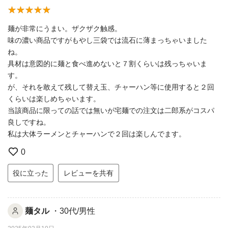
麺が非常にうまい。ザクザク触感。
味の濃い商品ですがもやし三袋では流石に薄まっちゃいました
ね。
具材は意図的に麺と食べ進めないと７割くらいは残っちゃいま
す。
が、それを敢えて残して替え玉、チャーハン等に使用すると２回
くらいは楽しめちゃいます。
当該商品に限っての話では無いが宅麺での注文は二郎系がコスパ
良しですね。
私は大体ラーメンとチャーハンで２回は楽しんでます。
0
役に立った
レビューを共有
麺タル
・30代/男性