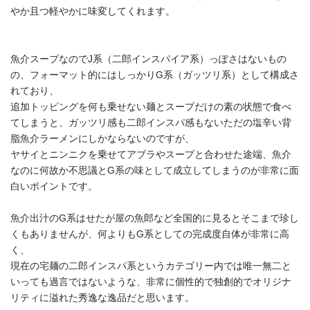
やか且つ軽やかに味変してくれます。
魚介スープなのでJ系（二郎インスパイア系）っぽさはないもの
の、フォーマット的にはしっかりG系（ガッツリ系）として構成さ
れており、
追加トッピングを何も乗せない麺とスープだけの素の状態で食べ
てしまうと、ガッツリ感も二郎インスパ感もないただの塩辛い背
脂魚介ラーメンにしかならないのですが、
ヤサイとニンニクを乗せてアブラやスープと合わせた途端、魚介
なのに何故か不思議とG系の味として成立してしまうのが非常に面
白いポイントです。
魚介出汁のG系はせたが屋の魚郎など全国的に見るとそこまで珍し
くもありませんが、何よりもG系としての完成度自体が非常に高
く、
現在の宅麺の二郎インスパ系というカテゴリー内では唯一無二と
いっても過言ではないような、非常に個性的で独創的でオリジナ
リティに溢れた秀逸な逸品だと思います。