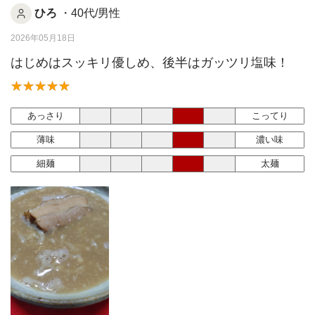
ひろ
・40代/男性
2026年05月18日
はじめはスッキリ優しめ、後半はガッツリ塩味！
あっさり
こってり
薄味
濃い味
細麺
太麺