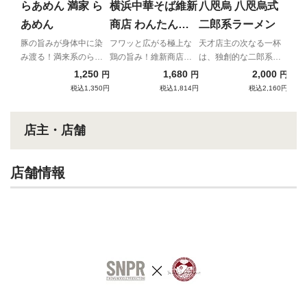
量使
らあめん 満家 ら
横浜中華そば維新
八咫烏 八咫烏式
調ラ
あめん
商店 わんたんそ
二郎系ラーメン
ば
豚の旨みが身体中に染
フワッと広がる極上な
天才店主の次なる一杯
み渡る！満来系のらあ
鶏の旨み！維新商店が
は、独創的な二郎系ラ
めんが新登場！
贈る宅麺だけの贅沢わ
ーメン！！
1,250
1,680
2,000
円
円
円
んたんそば！
税込1,350円
税込1,814円
税込2,160円
店主・店舗
店舗情報