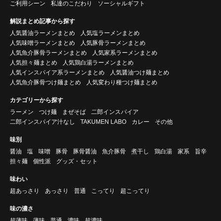
ご利用シーン
私達のこだわり
ソーシャルギフト
解説まとめ記事から探す
人気醤油ラーメンまとめ
人気塩ラーメンまとめ
人気味噌ラーメンまとめ
人気豚骨ラーメンまとめ
人気魚介豚骨ラーメンまとめ
人気家系ラーメンまとめ
人気担々麺まとめ
人気鶏白湯ラーメンまとめ
人気インスパイア系ラーメンまとめ
人気醤油つけ麺まとめ
人気魚介豚骨つけ麺まとめ
人気変わり種つけ麺まとめ
カテゴリーから探す
ラーメン
つけ麺
まぜそば
二郎インスパイア
二郎インスパイア汁なし
TAKUMEN LABO
カレー
その他
味別
醤油
塩
味噌
豚骨
豚骨醤油
魚介豚骨
煮干し
鶏白湯
家系
旨辛
担々麺
個性派
グッズ・セット
味わい
超あっさり
あっさり
普通
こってり
超こってり
味の濃さ
超薄味
薄味
普通
濃味
超濃味