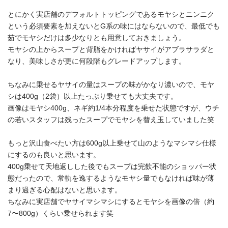
とにかく実店舗のデフォルトトッピングであるモヤシとニンニク
という必須要素を加えないとG系の味にはならないので、最低でも
茹でモヤシだけは多少なりとも用意しておきましょう。
モヤシの上からスープと背脂をかければヤサイがアブラサラダと
なり、美味しさが更に何段階もグレードアップします。
ちなみに乗せるヤサイの量はスープの味がかなり濃いので、モヤ
シは400g（2袋）以上たっぷり乗せても大丈夫です。
画像はモヤシ400g、ネギ約1/4本分程度を乗せた状態ですが、ウチ
の若いスタッフは残ったスープでモヤシを替え玉していました笑
もっと沢山食べたい方は600g以上乗せて山のようなマシマシ仕様
にするのも良いと思います。
400g乗せて天地返しした後でもスープは完飲不能のショッパー状
態だったので、常軌を逸するようなモヤシ量でもなければ味が薄
まり過ぎる心配はないと思います。
ちなみに実店舗でヤサイマシマシにするとモヤシを画像の倍（約
7〜800g）くらい乗せられます笑