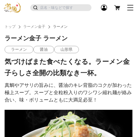
トップ
ラーメン金子
ラーメン
ラーメン金子 ラーメン
ラーメン
醤油
山形県
気づけばまた食べたくなる。ラーメン金
子らしさ全開の比類なき一杯。
真鯛やアサリの旨みに、醤油のキレ背脂のコクが加わった
極上スープ。スープと全粒粉入りのワシワシ縮れ麺が絡み
合い、味・ボリュームともに大満足必至！