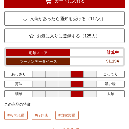
カートに入れる
入荷があったら通知を受ける（117人）
お気に入りに登録する（125人）
計算中
宅麺スコア
91.194
ラーメンデータベース
あっさり
こってり
薄味
濃い味
細麺
太麺
この商品の特徴
#ちぢれ麺
#行列店
#自家製麺