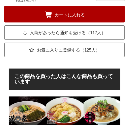
(税込1,620円)
カートに入れる
入荷があったら通知を受ける（117人）
お気に入りに登録する（125人）
この商品を買った人はこんな商品も買って
います
im
無し
”即