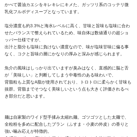
かべて醤油カエシをキレキレにキメた、ガッツリ系のコッテリ微
乳化フルボディスープとなっています。
塩分濃度も約3.3%と海水レベルに高く、甘味と旨味も塩味に合わ
せたバランスで整えられているため、味自体は数値通りの超ショ
ッパー仕様ですが、
出汁と脂分も塩味に負けない濃度なので、味が塩味甘味に偏る事
なく、コクと旨味の層にかなりの厚みと深みが感じられます。
魚介の風味はしっかり出ていますが臭みはなく、直感的に脳と舌
が「美味しい」と判断してしまう中毒性のある味わいで、
背脂粒も上質なA脂が使用されており、トロトロに柔らかく甘味も
抜群。背脂までそつなく美味しいという点も大きく評価されるべ
き部分だと思います。
麺は自家製のワイド型手揉み太縮れ麺。ゴツゴツとした太麺で、
全粒粉を多めに配合したブラン（ふすま・小麦の外皮）の香りと
強い噛み応えが特徴的。