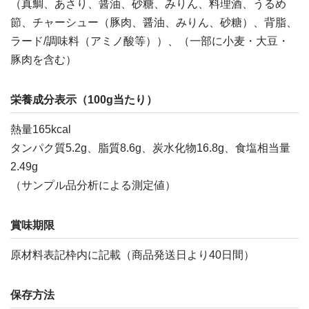
（真鯛、あさり、醤油、砂糖、みりん、料理酒、うるめ
節、チャーシュー（豚肉、醤油、みりん、砂糖）、背脂、
ラード/調味料（アミノ酸等））、（一部に小麦・大豆・
豚肉を含む）
栄養成分表示（100g当たり）
熱量165kcal
タンパク質5.2g、脂質8.6g、炭水化物16.8g、食塩相当量
2.49g
（サンプル品分析による測定値）
賞味期限
原材料表記枠内に記載（商品発送日より40日間）
保存方法