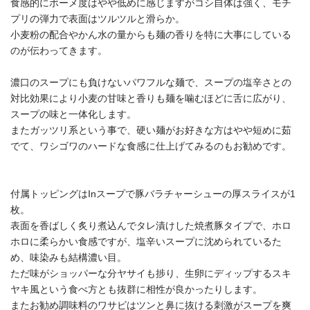
食感的にボーメ度はやや低めに感じますがコシ自体は強く、モチ
プリの弾力で表面はツルツルと滑らか。
小麦粉の配合やかん水の量からも麺の香りを特に大事にしている
のが伝わってきます。
濃口のスープにも負けないパワフルな麺で、スープの塩辛さとの
対比効果により小麦の甘味と香りも麺を噛むほどに舌に広がり、
スープの味と一体化します。
またガッツリ系という事で、硬い麺がお好きな方はやや短めに茹
でて、ワシゴワのハードな食感に仕上げてみるのもお勧めです。
付属トッピングはInスープで豚バラチャーシューの厚スライスが1
枚。
表面を香ばしく炙り煮込んでタレ漬けした焼煮豚タイプで、ホロ
ホロに柔らかい食感ですが、塩辛いスープに沈められているた
め、味染みも結構濃い目。
ただ味がショッパーな分ヤサイも捗り、生卵にディップするスキ
ヤキ風という食べ方とも抜群に相性が良かったりします。
またお勧め調味料のワサビはツンと鼻に抜ける刺激がスープを爽