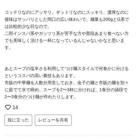
コッテリなのにアッサリ、ギットリなのにスッキリ、濃厚なのに
後味はサッパリとした間口の広い味わいで、麺量も200gとG系で
は比較的少な目なので、
二郎インスパ系やガッツリ系が苦手な方や普段あまり食べない方
でも美味しく頂ける一杯になっているんじゃないかなと思いま
す。
あとスープの塩辛さを利用してつけ麺スタイルで何食かに分ける
というコスパの高い裏技もあります。
市販の中華麺を人数分用意しておき、金子の麺と市販の麺を別々
に茹でて水で締め、スープを2〜3杯に分ければ、1食分の値段で
2〜3食分のつけ麺が作れたりします。
14
役に立った
レビューを共有