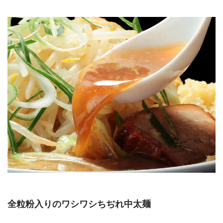
全粒粉入りのワシワシちぢれ中太麺