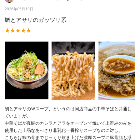
2026年05月19日
鯛とアサリのガッツリ系
鯛とアサリのＷスープ、というのは同店商品の中華そばと共通し
ていますが、
中華そばが真鯛のカシラとアラをオーブンで焼いて上澄みのみを
使用した上品なあっさり非乳化一番搾りスープなのに対し、
こちらは鯛の骨までじっくり炊き上げた濃厚スープに豚背脂も浮