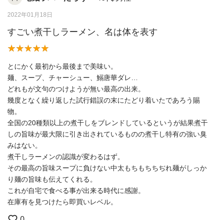
2022年01月18日
すごい煮干しラーメン、名は体を表す
とにかく最初から最後まで美味い。
麺、スープ、チャーシュー、鰯唐華ダレ…
どれもが文句のつけようが無い最高の出来。
幾度となく繰り返した試行錯誤の末にたどり着いたであろう賜
物。
全国の20種類以上の煮干しをブレンドしているというが結果煮干
しの旨味が最大限に引き出されているものの煮干し特有の強い臭
みはない。
煮干しラーメンの認識が変わるはず。
その最高の旨味スープに負けない中太もちもちちぢれ麺がしっか
り麺の旨味も伝えてくれる。
これが自宅で食べる事が出来る時代に感謝。
在庫有を見つけたら即買いレベル。
0