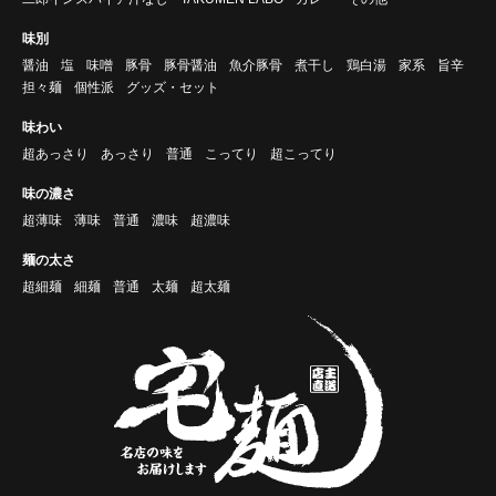
味別
醤油
塩
味噌
豚骨
豚骨醤油
魚介豚骨
煮干し
鶏白湯
家系
旨辛
担々麺
個性派
グッズ・セット
味わい
超あっさり
あっさり
普通
こってり
超こってり
味の濃さ
超薄味
薄味
普通
濃味
超濃味
麺の太さ
超細麺
細麺
普通
太麺
超太麺