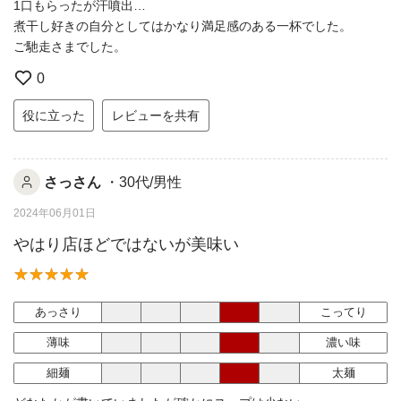
1口もらったが汗噴出…
煮干し好きの自分としてはかなり満足感のある一杯でした。
ご馳走さまでした。
0
役に立った
レビューを共有
さっさん
・30代/男性
2024年06月01日
やはり店ほどではないが美味い
あっさり
こってり
薄味
濃い味
細麺
太麺