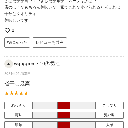
どなたかが書いていましたが確かにスープは少ない
店のほうがもちろん美味いが、家でこれが食べられると考えれば
十分なクオリティ
美味しいです
0
役に立った
レビューを共有
wqtqqme
・10代/男性
2024年05月05日
煮干し最高
あっさり
こってり
薄味
濃い味
細麺
太麺