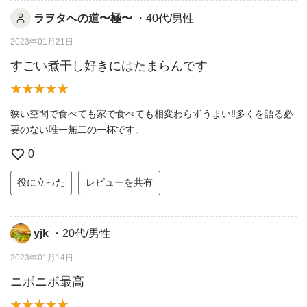
ラヲタへの道〜極〜
・40代/男性
2023年01月21日
すごい煮干し好きにはたまらんです
狭い空間で食べても家で食べても相変わらずうまい‼︎多くを語る必
要のない唯一無二の一杯です。
0
役に立った
レビューを共有
yjk
・20代/男性
2023年01月14日
ニボニボ最高