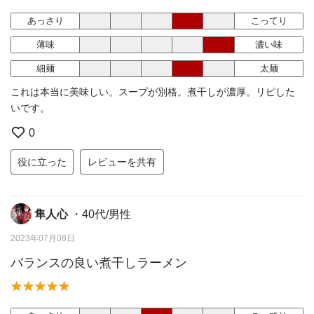
あっさり
こってり
薄味
濃い味
細麺
太麺
これは本当に美味しい。スープが別格。煮干しが濃厚。リピした
いです。
0
役に立った
レビューを共有
隼人心
・40代/男性
2023年07月08日
バランスの良い煮干しラーメン