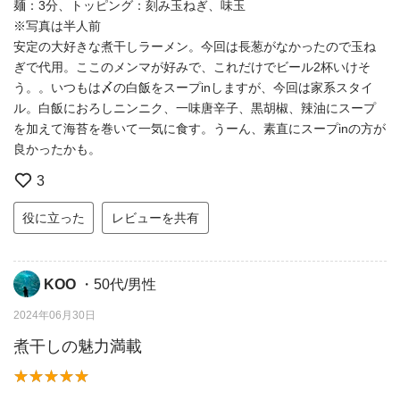
麺：3分、トッピング：刻み玉ねぎ、味玉
※写真は半人前
安定の大好きな煮干しラーメン。今回は長葱がなかったので玉ね
ぎで代用。ここのメンマが好みで、これだけでビール2杯いけそ
う。。いつもは〆の白飯をスープinしますが、今回は家系スタイ
ル。白飯におろしニンニク、一味唐辛子、黒胡椒、辣油にスープ
を加えて海苔を巻いて一気に食す。うーん、素直にスープinの方が
良かったかも。
3
役に立った
レビューを共有
KOO
・50代/男性
2024年06月30日
煮干しの魅力満載