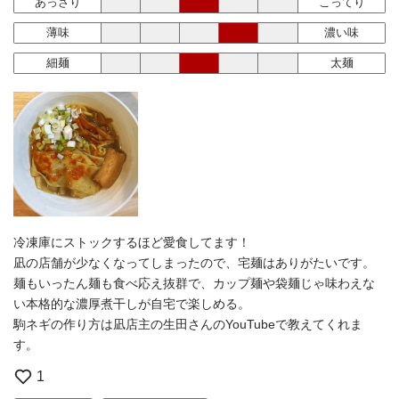
あっさり
こってり
薄味
濃い味
細麺
太麺
冷凍庫にストックするほど愛食してます！
凪の店舗が少なくなってしまったので、宅麺はありがたいです。
麺もいったん麺も食べ応え抜群で、カップ麺や袋麺じゃ味わえな
い本格的な濃厚煮干しが自宅で楽しめる。
駒ネギの作り方は凪店主の生田さんのYouTubeで教えてくれま
す。
1