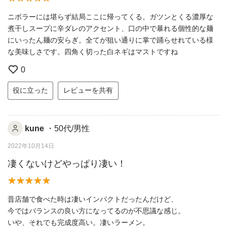
ニボラーには堪らず結局ここに帰ってくる。ガツンとくる濃厚な
煮干しスープに辛ダレのアクセント、口の中で暴れる個性的な麺
にいったん麺の安らぎ。全てが狙い通りに掌で踊らせれている様
な美味しさです。四角く切った白ネギはマストですね
0
役に立った
レビューを共有
kune
・50代/男性
2022年10月14日
凄くないけどやっぱり凄い！
昔店舗で食べた時は凄いインパクトだったんだけど、
今ではバランスの良い方になってるのが不思議な感じ。
いや、それでも完成度高い。凄いラーメン。