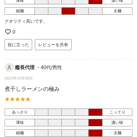
薄味
濃い味
細麺
太麺
クオリティ高いです。
0
役に立った
レビューを共有
艦長代理
・40代/男性
2023年10月30日
煮干しラーメンの極み
あっさり
こってり
薄味
濃い味
細麺
太麺