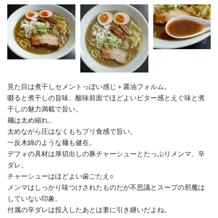
見た目は煮干しセメントっぽい感じ＋醤油フォルム。
啜ると煮干しの旨味、酸味前面でほどよいビター感とえぐ味と煮
干しの魅力満載で旨い。
麺は太め縮れ。
太めながら圧はなくもちプリ食感で旨い。
一反木綿のような麺も健在。
デフォの具材は厚切出しの豚チャーシューとたっぷりメンマ、辛
ダレ。
チャーシューはほどよい歯ごたえ○
メンマはしっかり味つけされたものだが不思議とスープの邪魔は
していない印象。
付属の辛ダレは投入したあとは妻に引き継いだよね。