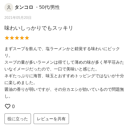
タンコロ
・50代/男性
2021年05月20日
味わいしっかりでもスッキリ
まずスープを飲んで、塩ラーメンかと錯覚する味わいにビック
リ。
スープの量が多いラーメンは得てして薄めの味が多く琴平荘みた
いなイメージだったので、一口で美味いと感じた。
ネギたっぷりに海苔、味玉とおすすめトッピングではないが十分
に楽しめました。
醤油の香りが弱いですが、その分カエシが効いているので問題無
し。
0
役に立った
レビューを共有