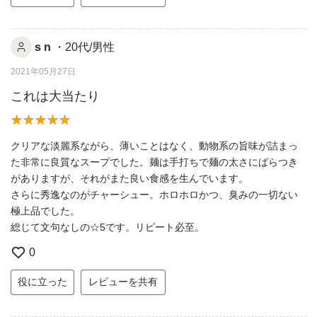
s n
・20代/男性
2021年05月27日
これは大当たり
クリアな淡麗系ながら、薄いことはなく、動物系の旨味が詰まっ
た非常に良質なスープでした。麺は手打ちで麺の太さにばらつき
がありますが、それがまた良い食感を生んでいます。
さらに秀逸なのがチャーシュー。ホロホロかつ、臭みの一切ない
極上品でした。
総じて文句なしの☆5です。リピート必至。
0
役に立った
レビューを共有