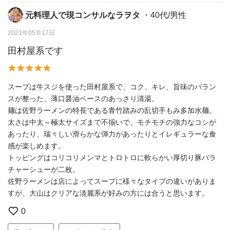
元料理人で現コンサルなラヲタ
・40代/男性
2021年05月17日
田村屋系です
スープは牛スジを使った田村屋系で、コク、キレ、旨味のバラン
スが整った、薄口醤油ベースのあっさり清湯。
麺は佐野ラーメンの特長である青竹踏みの乱切手もみ多加水麺。
太さは中太～極太サイズまで不揃いで、モチモチの強力なコシが
あったり、瑞々しい滑らかな弾力があったりとイレギュラーな食
感が楽しめます。
トッピングはコリコリメンマとトロトロに軟らかい厚切り豚バラ
チャーシューが二枚。
佐野ラーメンは店によってスープに様々なタイプの違いがありま
すが、大山はクリアな淡麗系が好みの方には合うと思います。
0