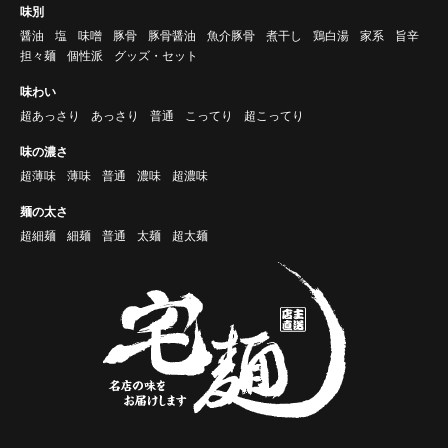
味別
醤油
塩
味噌
豚骨
豚骨醤油
魚介豚骨
煮干し
鶏白湯
家系
旨辛
担々麺
個性派
グッズ・セット
味わい
超あっさり
あっさり
普通
こってり
超こってり
味の濃さ
超薄味
薄味
普通
濃味
超濃味
麺の太さ
超細麺
細麺
普通
太麺
超太麺