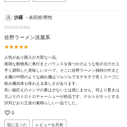
沙羅
・未回答/男性
2021年07月26日
佐野ラーメン淡麗系
人気があり購入が大変な一品。
複雑な動物系に奥行きとバランスを保つかのような魚介出汁が上
手く調和した美味しいスープ。そこに佐野ラーメン独特の中太と
太麺の中間のような縮れ麺はツルツルでモチモチで良くスープに
絡み麺自体も味わえる楽しさがあります。
良い歯応えのメンマの量は少ないとは感じません。何より驚きは
大ぶりのトロトロチャーシューが絶品です。ナルトがホッとする
評判どおり王道の素晴らしい一品でした。
0
役に立った
レビューを共有