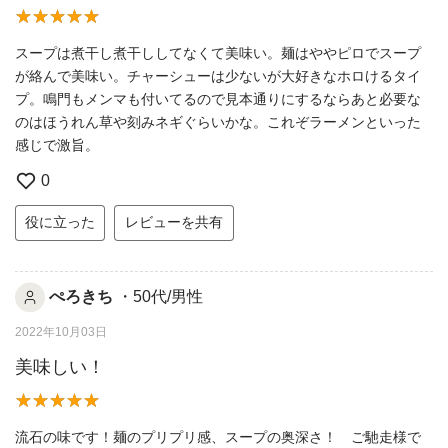
スープは煮干し煮干ししてなくて美味い。麺はややピロでスープ
が絡んで美味い。チャーシューは少ないが大好きなホロけるタイ
プ。鳴門もメンマも付いてるので見本通りにするならあと必要な
のはほうれん草や刻みネギぐらいかな。これぞラーメンといった
感じで激旨。
0
役に立った
レビューを共有
ぺろきち
・50代/男性
2022年10月03日
美味しい！
流石の味です！麺のプリプリ感、スープの奥深さ！ ご馳走様で