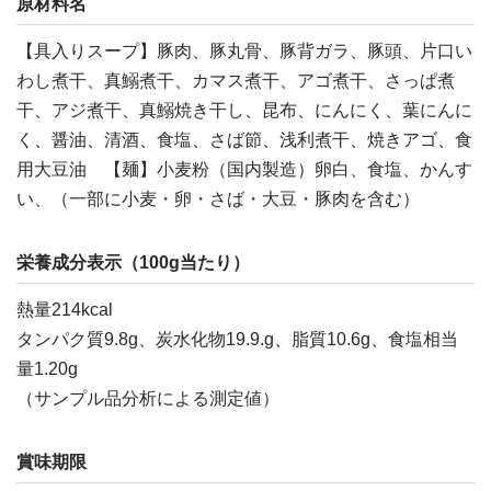
原材料名
【具入りスープ】豚肉、豚丸骨、豚背ガラ、豚頭、片口い
わし煮干、真鰯煮干、カマス煮干、アゴ煮干、さっぱ煮
干、アジ煮干、真鰯焼き干し、昆布、にんにく、葉にんに
く、醤油、清酒、食塩、さば節、浅利煮干、焼きアゴ、食
用大豆油 【麺】小麦粉（国内製造）卵白、食塩、かんす
い、（一部に小麦・卵・さば・大豆・豚肉を含む）
栄養成分表示（100g当たり）
熱量214kcal
タンパク質9.8g、炭水化物19.9.g、脂質10.6g、食塩相当
量1.20g
（サンプル品分析による測定値）
賞味期限