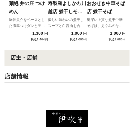
しか
麺処 井の庄 つけ
寿製麺よしかわ川
おおぜき中華そば
調理
めん
越店 煮干しそば
店 煮干そば
場！
白醤油
豚骨魚介をベースとし
優しい味わいの煮干し
奥深い上質な煮干中華
た濃厚つけダレとモチ
スープと白醤油を合わ
そばは、えぐみのない
モチ食感の中太麺
せた一杯
煮干の旨みだけを抽出
1,300
1,000
1,000
円
円
円
した超ハイレベルな逸
税込1,404円
税込1,080円
税込1,080円
品！
店主・店舗
店舗情報