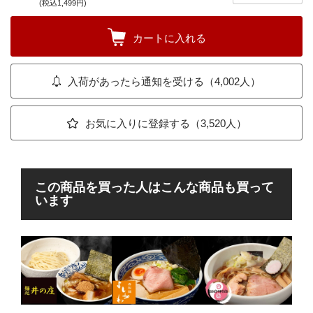
(税込1,499円)
カートに入れる
入荷があったら通知を受ける（4,002人）
お気に入りに登録する（3,520人）
この商品を買った人はこんな商品も買って
います
中
新
伊
唯一