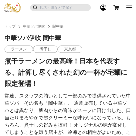
トップ
中華ソバ伊吹
闇中華
中華ソバ伊吹 闇中華
ラーメン
煮干し
東京都
煮干ラーメンの最高峰！日本を代表す
る、計算し尽くされた幻の一杯が宅麺に
限定登場！
常連、スタッフの賄いとして一部のみで提供されていた中
華ソバ、その名も「闇中華」。 通常販売している中華ソ
バとは異なり、豚肉からの旨味がスープに溶け出した、口
当たりまろやかで超クリーミーな味わいになっている。も
ちろん、煮干しの旨みも抜群！ オリジナルの味が変化し
てしまうことを嫌う店主が、冷凍との相性がよいため、こ