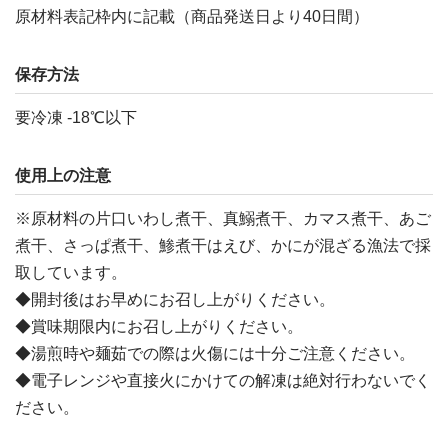
原材料表記枠内に記載（商品発送日より40日間）
保存方法
要冷凍 -18℃以下
使用上の注意
※原材料の片口いわし煮干、真鰯煮干、カマス煮干、あご
煮干、さっぱ煮干、鯵煮干はえび、かにが混ざる漁法で採
取しています。
◆開封後はお早めにお召し上がりください。
◆賞味期限内にお召し上がりください。
◆湯煎時や麺茹での際は火傷には十分ご注意ください。
◆電子レンジや直接火にかけての解凍は絶対行わないでく
ださい。