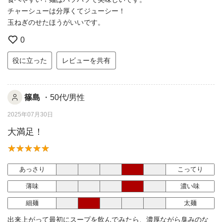
チャーシューは分厚くてジューシー！
玉ねぎのせたほうがいいです。
0
役に立った
レビューを共有
篠島
・50代/男性
2025年07月30日
大満足！
あっさり
こってり
薄味
濃い味
細麺
太麺
出来上がって最初にスープを飲んでみたら、濃厚ながら臭みのな