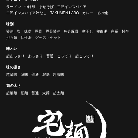
ラーメン
つけ麺
まぜそば
二郎インスパイア
二郎インスパイア汁なし
TAKUMEN LABO
カレー
その他
味別
醤油
塩
味噌
豚骨
豚骨醤油
魚介豚骨
煮干し
鶏白湯
家系
旨辛
担々麺
個性派
グッズ・セット
味わい
超あっさり
あっさり
普通
こってり
超こってり
味の濃さ
超薄味
薄味
普通
濃味
超濃味
麺の太さ
超細麺
細麺
普通
太麺
超太麺