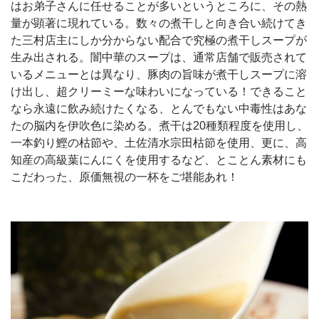
はお弟子さんに任せることが多いというところに、その熱
量が顕著に現れている。数々の煮干しと向き合い続けてき
た三村店主にしか分からない配合で究極の煮干しスープが
生み出される。闇中華のスープは、通常店舗で販売されて
いるメニューとは異なり、豚肉の旨味が煮干しスープに溶
け出し、超クリーミーな味わいになっている！できること
なら永遠に飲み続けたくなる、とんでもない中毒性はあな
たの脳内を伊吹色に染める。煮干は20種類程度を使用し、
一本釣り鰹の枯節や、土佐清水宗田枯節を使用、更に、高
知産の高級葉にんにくを使用するなど、とことん素材にも
こだわった、原価無視の一杯をご堪能あれ！