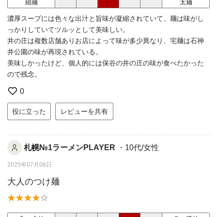
細麺
太麺
濃厚スープには色々な出汁と旨味が凝縮されていて、麺は味がし
っかりしていてツルッとして美味しい。
井の庄は複数店舗ありお店によって味が多少異なり、宅麺は石神
井公園の味が再現されている。
美味しかったけど、個人的には保谷の井の庄の味が食べたかった
ので残念。
0
役に立った
レビューを共有
札幌№1ラーメンPLAYER
・10代/女性
2025年07月06日
大人のつけ麺