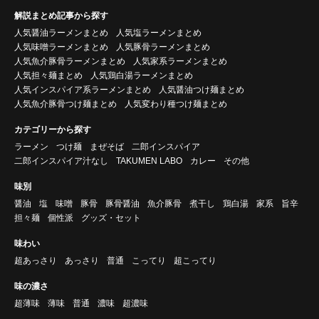
解説まとめ記事から探す
人気醤油ラーメンまとめ
人気塩ラーメンまとめ
人気味噌ラーメンまとめ
人気豚骨ラーメンまとめ
人気魚介豚骨ラーメンまとめ
人気家系ラーメンまとめ
人気担々麺まとめ
人気鶏白湯ラーメンまとめ
人気インスパイア系ラーメンまとめ
人気醤油つけ麺まとめ
人気魚介豚骨つけ麺まとめ
人気変わり種つけ麺まとめ
カテゴリーから探す
ラーメン
つけ麺
まぜそば
二郎インスパイア
二郎インスパイア汁なし
TAKUMEN LABO
カレー
その他
味別
醤油
塩
味噌
豚骨
豚骨醤油
魚介豚骨
煮干し
鶏白湯
家系
旨辛
担々麺
個性派
グッズ・セット
味わい
超あっさり
あっさり
普通
こってり
超こってり
味の濃さ
超薄味
薄味
普通
濃味
超濃味