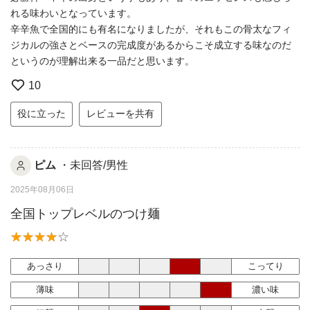
れる味わいとなっています。
辛辛魚で全国的にも有名になりましたが、それもこの骨太なフィ
ジカルの強さとベースの完成度があるからこそ成立する味なのだ
というのが理解出来る一品だと思います。
10
役に立った
レビューを共有
ピム
・未回答/男性
2025年08月06日
全国トップレベルのつけ麺
あっさり
こってり
薄味
濃い味