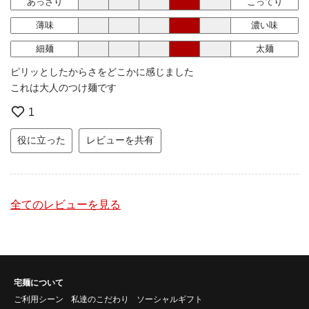
あっさり
こってり
薄味
濃い味
細麺
太麺
ピリッとしたからさをどこかに感じました
これは大人のつけ麺です
1
役に立った
レビューを共有
全てのレビューを見る
宅麺について
ご利用シーン
私達のこだわり
ソーシャルギフト