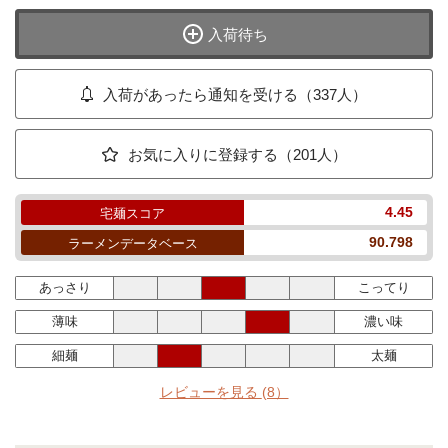
入荷待ち
入荷があったら通知を受ける（337人）
お気に入りに登録する（201人）
4.45
宅麺スコア
90.798
ラーメンデータベース
あっさり
こってり
薄味
濃い味
細麺
太麺
レビューを見る
(8）