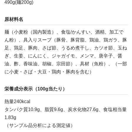
490g(麺200g)
原材料名
麺（小麦粉（国内製造）、食塩/かんすい、酒精、加工で
ん粉）、具入りスープ（豚骨、豚背脂、鶏油、鶏ガラ、豚
足、鶏足、豚肉、さば節、うるめ煮干し、カツオ節、玉ね
ぎ、生姜、にんにく、ジャガイモ、メンマ、唐辛子、醤
油、酢、香味油、胡椒、宗田節）、具材（魚粉）、（一部
に小麦・さば・大豆・鶏肉・豚肉を含む）
栄養成分表示（100g当たり）
熱量240kcal
タンパク質10.9g、脂質9.6g、炭水化物27.6g、食塩相当量
1.83g
（サンプル品分析による測定値）