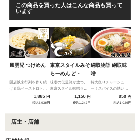
この商品を買った人はこんな商品も買って
います
な
め
マー
世界
風雲児 つけめん
東京スタイルみそ
綱取物語 綱取味
販初
らーめん ど・み
噌
そ 特みそこって
開店以来行列を作り続
味噌の伝道師が放つ、
特大炙りチャーシュ
ける鶏ベーストロトロ
東京スタイル味噌ラー
ー！スパイスの効いた
り
つけ麺
メン
札幌味噌
1,885
1,150
950
円
円
円
税込2,036円
税込1,242円
税込1,026円
店主・店舗