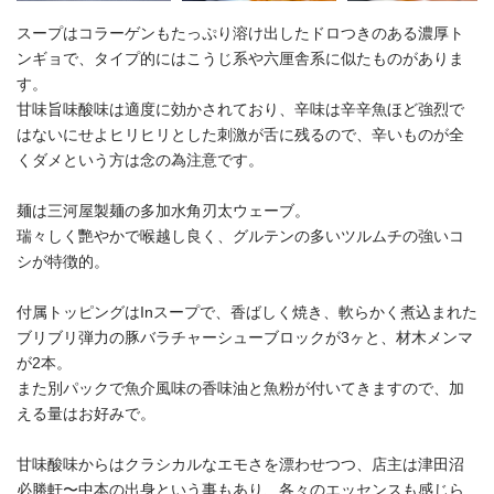
スープはコラーゲンもたっぷり溶け出したドロつきのある濃厚ト
ンギョで、タイプ的にはこうじ系や六厘舎系に似たものがありま
す。
甘味旨味酸味は適度に効かされており、辛味は辛辛魚ほど強烈で
はないにせよヒリヒリとした刺激が舌に残るので、辛いものが全
くダメという方は念の為注意です。
麺は三河屋製麺の多加水角刃太ウェーブ。
瑞々しく艷やかで喉越し良く、グルテンの多いツルムチの強いコ
シが特徴的。
付属トッピングはInスープで、香ばしく焼き、軟らかく煮込まれた
ブリブリ弾力の豚バラチャーシューブロックが3ヶと、材木メンマ
が2本。
また別パックで魚介風味の香味油と魚粉が付いてきますので、加
える量はお好みで。
甘味酸味からはクラシカルなエモさを漂わせつつ、店主は津田沼
必勝軒〜中本の出身という事もあり、各々のエッセンスも感じら