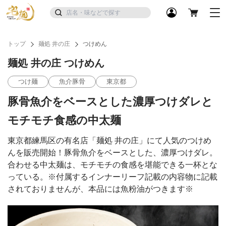
トップ
麺処 井の庄
つけめん
麺処 井の庄 つけめん
つけ麺
魚介豚骨
東京都
豚骨魚介をベースとした濃厚つけダレと
モチモチ食感の中太麺
東京都練馬区の有名店「麺処 井の庄」にて人気のつけめ
んを販売開始！豚骨魚介をベースとした、濃厚つけダレ。
合わせる中太麺は、モチモチの食感を堪能できる一杯とな
っている。※付属するインナーリーフ記載の内容物に記載
されておりませんが、本品には魚粉油がつきます※