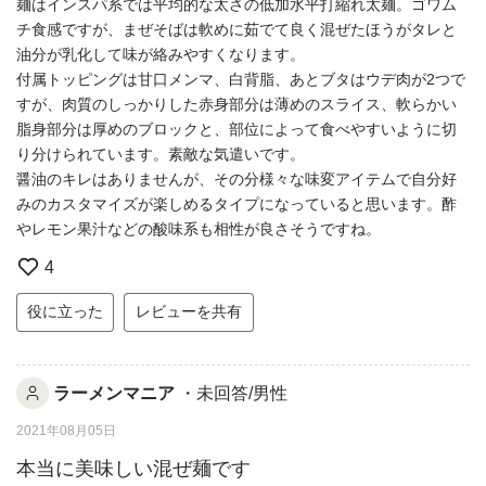
麺はインスパ系では平均的な太さの低加水平打縮れ太麺。ゴワム
チ食感ですが、まぜそばは軟めに茹でて良く混ぜたほうがタレと
油分が乳化して味が絡みやすくなります。
付属トッピングは甘口メンマ、白背脂、あとブタはウデ肉が2つで
すが、肉質のしっかりした赤身部分は薄めのスライス、軟らかい
脂身部分は厚めのブロックと、部位によって食べやすいように切
り分けられています。素敵な気遣いです。
醤油のキレはありませんが、その分様々な味変アイテムで自分好
みのカスタマイズが楽しめるタイプになっていると思います。酢
やレモン果汁などの酸味系も相性が良さそうですね。
4
役に立った
レビューを共有
ラーメンマニア
・未回答/男性
2021年08月05日
本当に美味しい混ぜ麺です