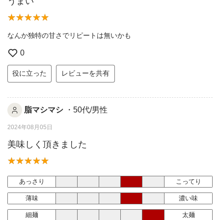
うまい
なんか独特の甘さでリピートは無いかも
0
役に立った
レビューを共有
脂マシマシ
・50代/男性
2024年08月05日
美味しく頂きました
あっさり
こってり
薄味
濃い味
細麺
太麺