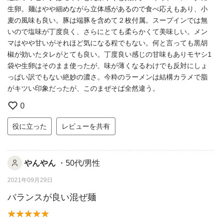
生卵。麺はやや細めながら立体感があるので食べ応えもあり、小
麦の風味も良い。豚は端豚を含めて２枚付属。スープインでは無
いので塩味が丁度良く、さらにとても柔らかくて美味しい。メン
マはやや甘いがそれほど気になる程でもない。何と言っても黒胡
椒が効いたタレがとても良い。丁度良い感じの甘味もありモヤシ1
袋や生卵はそのまま使ったが、味が薄くなるわけでも反対にしょ
っぱい訳でもない絶妙の濃さ。今粋のラーメンは結構カラメで脂
がキツい印象だったが、このまぜそば全然違う。
0
役に立った
レビューを共有
やんやん
・50代/男性
2021年09月29日
バランスが良い混ぜ麺