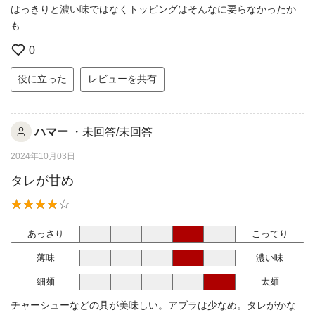
はっきりと濃い味ではなくトッピングはそんなに要らなかったか
も
0
役に立った
レビューを共有
ハマー
・未回答/未回答
2024年10月03日
タレが甘め
あっさり
こってり
薄味
濃い味
細麺
太麺
チャーシューなどの具が美味しい。アブラは少なめ。タレがかな