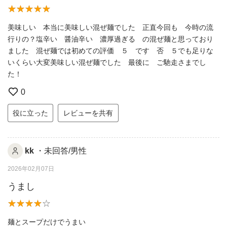
美味しい 本当に美味しい混ぜ麺でした 正直今回も 今時の流
行りの？塩辛い 醤油辛い 濃厚過ぎる の混ぜ麺と思っており
ました 混ぜ麺では初めての評価 ５ です 否 ５でも足りな
いくらい大変美味しい混ぜ麺でした 最後に ご馳走さまでし
た！
0
役に立った
レビューを共有
kk
・未回答/男性
2026年02月07日
うまし
麺とスープだけでうまい