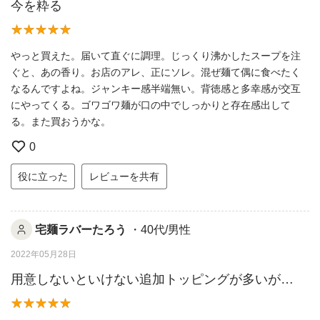
今を粋る
やっと買えた。届いて直ぐに調理。じっくり沸かしたスープを注
ぐと、あの香り。お店のアレ、正にソレ。混ぜ麺て偶に食べたく
なるんですよね。ジャンキー感半端無い。背徳感と多幸感が交互
にやってくる。ゴワゴワ麺が口の中でしっかりと存在感出して
る。また買おうかな。
0
役に立った
レビューを共有
宅麺ラバーたろう
・40代/男性
2022年05月28日
用意しないといけない追加トッピングが多いが…