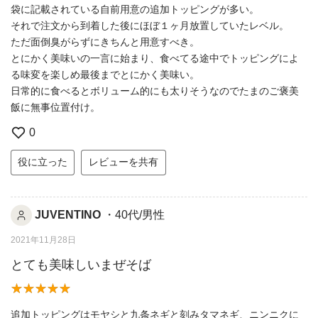
袋に記載されている自前用意の追加トッピングが多い。
それで注文から到着した後にほぼ１ヶ月放置していたレベル。
ただ面倒臭がらずにきちんと用意すべき。
とにかく美味いの一言に始まり、食べてる途中でトッピングによ
る味変を楽しめ最後までとにかく美味い。
日常的に食べるとボリューム的にも太りそうなのでたまのご褒美
飯に無事位置付け。
0
役に立った
レビューを共有
JUVENTINO
・40代/男性
2021年11月28日
とても美味しいまぜそば
追加トッピングはモヤシと九条ネギと刻みタマネギ、ニンニクに