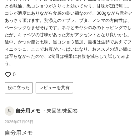
と香味油、黒コショウがきりっと効いており、甘味がほぼ無し。
コシが適度にありながら食感の良い麺なので、300gながら意外と
あっさり頂けます。別添えのアブラ、ブタ、メンマの方向性は、
ベーシックなまぜそばです。ネギとモヤシのみのトッピングでし
たが、キャベツの甘味があった方がアクセントとなり良いかも。
途中、かつお節と七味、黒コショウ追加、最後は生卵であえてフ
ィニッシュ。ここでお腹がいっぱいになり、おススメの追い飯に
は至らなかったので、2食目は極限にお腹を減らして試してみよ
う。
0
役に立った
レビューを共有
自分用メモ
・未回答/未回答
2026年07月06日
自分用メモ