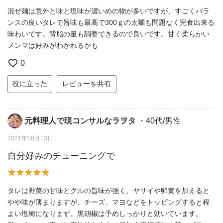
混ぜ麺は意外と味と塩味が濃いめの物が多いですが、すごくバラ
ンスの良いタレで旨味も最高で300ｇの太麺も問題なく完食出来る
味わいです。背脂の量も調整できるので良いです。甘く柔らかい
メンマは好みがわかれるかも
0
役に立った
レビューを共有
元料理人で現コンサルなラヲタ
・40代/男性
2021年08月13日
自分好みのチューニングで
タレは野菜の甘味とグルの旨味が強く、ヤサイや卵黄を加えると
やや味が薄まりますが、チーズ、マヨなどをトッピングすると程
よい塩梅になります。黒胡椒は予めしっかりと効いています。