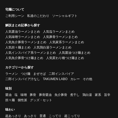
宅麺について
ご利用シーン
私達のこだわり
ソーシャルギフト
解説まとめ記事から探す
人気醤油ラーメンまとめ
人気塩ラーメンまとめ
人気味噌ラーメンまとめ
人気豚骨ラーメンまとめ
人気魚介豚骨ラーメンまとめ
人気家系ラーメンまとめ
人気担々麺まとめ
人気鶏白湯ラーメンまとめ
人気インスパイア系ラーメンまとめ
人気醤油つけ麺まとめ
人気魚介豚骨つけ麺まとめ
人気変わり種つけ麺まとめ
カテゴリーから探す
ラーメン
つけ麺
まぜそば
二郎インスパイア
二郎インスパイア汁なし
TAKUMEN LABO
カレー
その他
味別
醤油
塩
味噌
豚骨
豚骨醤油
魚介豚骨
煮干し
鶏白湯
家系
旨辛
担々麺
個性派
グッズ・セット
味わい
超あっさり
あっさり
普通
こってり
超こってり