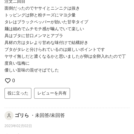
注文二回目
面倒だったのでヤサイとニンニクは抜き
トッピングは卵と粉チーズにマヨ少量
タレはブラックペッパーが効いた甘辛タイプ
麺は細めでムチモチ感が噛んでいて楽しい
具はブタに甘口メンマとアブラ
具材の方はタレより甘めな味付けで結構好き
ブタがタレと分けられているのは嬉しいポイントです
ヤサイ無しだと濃くなるかと思いましたが卵は全卵入れたので丁
度良い塩梅に
優しい旨味の混ぜそばでした
0
役に立った
レビューを共有
ゴリら
・未回答/未回答
2023年02月02日