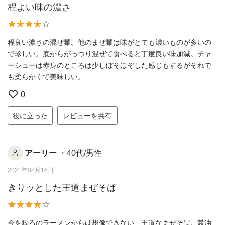
程よい味の濃さ
程良い濃さの混ぜ麺。他のまぜ麺は味がとても濃いものが多いの
で珍しい。底からがっつり混ぜて食べると丁度良い味加減。チャ
ーシューは赤身のところは少しぼそほぞした感じもするがそれで
も柔らかくて美味しい。
0
役に立った
レビューを共有
アーリー
・40代/男性
2021年08月16日
きりッとした王道まぜそば
今を粋ろのラーメンからは想像できない、王道なまぜそば。醤油