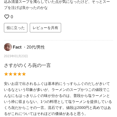
込み清湯スープを濁らしていた点が気になったけど、そっとスー
プを注げば良かったのかな
0
役に立った
レビューを共有
Fact
・20代/男性
2023年01月23日
さすがのくろ㐂の一言
安いお店で出されるふぐは基本的にうっすらふぐのだしがきいて
いるなという印象が多いが、ラーメンのスープかつこの値段でこ
んなにもはっきりふぐの味が分かるのは、普段から塩ラーメンと
いう枠に収まらない、1つの料理として塩ラーメンを提供している
くろ㐂だからこその一言。流石です。値段は2000円と高めではあ
るがこれについてはそれほどの価値があると思う。