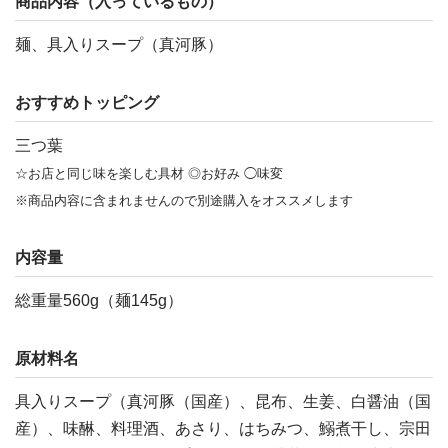
商品内容（入っているもの）
麺、具入りスープ（真河豚）
おすすめトッピング
三つ葉
☆お店と同じ味を楽しむ具材 ◎お好み ◯味変
※商品内容に含まれませんので別途購入をオススメします
内容量
総重量560g（麺145g）
原材料名
具入りスープ（真河豚（国産）、昆布、生姜、白醤油（国
産）、味醂、料理酒、あさり、はちみつ、鰯煮干し、宗田