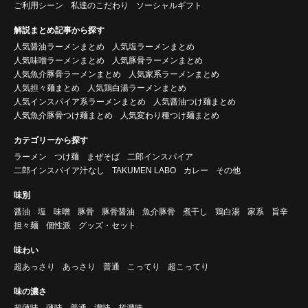
ご利用シーン
私達のこだわり
ソーシャルギフト
解説まとめ記事から探す
人気醤油ラーメンまとめ
人気塩ラーメンまとめ
人気味噌ラーメンまとめ
人気豚骨ラーメンまとめ
人気魚介豚骨ラーメンまとめ
人気家系ラーメンまとめ
人気担々麺まとめ
人気鶏白湯ラーメンまとめ
人気インスパイア系ラーメンまとめ
人気醤油つけ麺まとめ
人気魚介豚骨つけ麺まとめ
人気変わり種つけ麺まとめ
カテゴリーから探す
ラーメン
つけ麺
まぜそば
二郎インスパイア
二郎インスパイア汁なし
TAKUMEN LABO
カレー
その他
味別
醤油
塩
味噌
豚骨
豚骨醤油
魚介豚骨
煮干し
鶏白湯
家系
旨辛
担々麺
個性派
グッズ・セット
味わい
超あっさり
あっさり
普通
こってり
超こってり
味の濃さ
超薄味
薄味
普通
濃味
超濃味