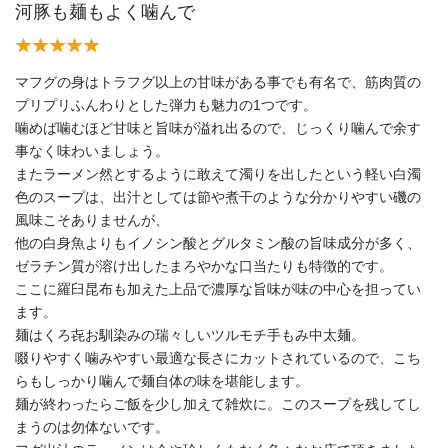
河豚も麺もよく噛んで
マフグの身はトラフグ以上の甘味がある事でも有名で、筋肉質の
プリプリふんわりとした弾力も魅力の1つです。
噛めば噛むほど甘味と旨味が溢れ出るので、じっくり噛んで余す
事なく味わいましょう。
またラーメン然とするように敢えて濁りを出したという軽い白濁
色のスープは、出汁としては節や煮干のような分かりやすい磯の
風味こそありませんが、
他の白身魚よりもイノシン酸とグルタミン酸の旨味成分が多く、
ゼラチン質が溶け出したまろやかな口当たりも特徴的です。
ここに羅臼昆布も加えた上品で濃厚な旨味が味の中心を担ってい
ます。
麺はくろ㐂お馴染みの瑞々しいツルモチ手もみ中太麺。
啜りやすく噛みやすい最適な長さにカットされているので、こち
らもしっかり噛んで麺自体の味を堪能します。
麺が終わったらご飯を少し加えて雑炊に。このスープを残してし
まうのは勿体ないです。