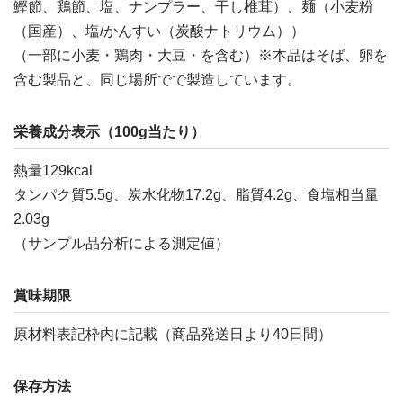
鰹節、鶏節、塩、ナンプラー、干し椎茸）、麺（小麦粉
（国産）、塩/かんすい（炭酸ナトリウム））
（一部に小麦・鶏肉・大豆・を含む）※本品はそば、卵を
含む製品と、同じ場所でで製造しています。
栄養成分表示（100g当たり）
熱量129kcal
タンパク質5.5g、炭水化物17.2g、脂質4.2g、食塩相当量
2.03g
（サンプル品分析による測定値）
賞味期限
原材料表記枠内に記載（商品発送日より40日間）
保存方法