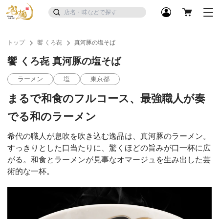
トップ
饗 くろ㐂
真河豚の塩そば
饗 くろ㐂 真河豚の塩そば
ラーメン
塩
東京都
まるで和食のフルコース、最強職人が奏
でる和のラーメン
希代の職人が息吹を吹き込む逸品は、真河豚のラーメン。
すっきりとした口当たりに、驚くほどの旨みが口一杯に広
がる。和食とラーメンが見事なオマージュを生み出した芸
術的な一杯。