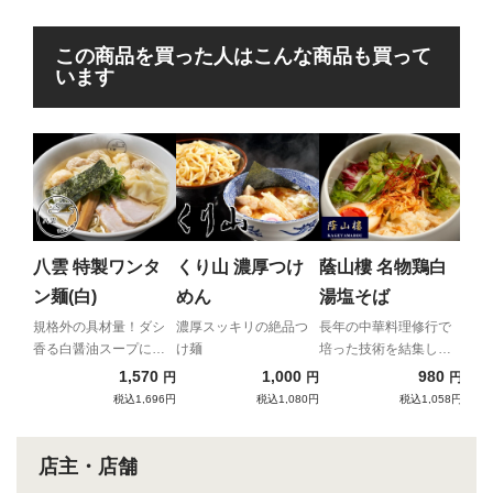
この商品を買った人はこんな商品も買って
います
中華そ
中
日本
ばが
八雲 特製ワンタ
くり山 濃厚つけ
蔭山樓 名物鶏白
メン
ン麺(白)
めん
湯塩そば
贈る
杯！
規格外の具材量！ダシ
濃厚スッキリの絶品つ
長年の中華料理修行で
香る白醤油スープに名
け麺
培った技術を結集した
物ワンタンが6個も入っ
究極の鶏白湯ラーメ
1,570
1,000
980
円
円
円
た贅沢ワンタン麺！
ン！
税込1,696円
税込1,080円
税込1,058円
店主・店舗