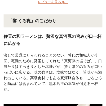
レビューを見る
(6）
「饗 くろ㐂」のこだわり
仰天の和ラーメンは、贅沢な真河豚の旨みが口一杯
に広がる
決して常識にとらわれることのない、希代の和職人が今
回、宅麺のために発案してくれた「真河豚の塩そば」。口
当たりはすっきりとした塩味だが、驚くほどの旨みが口い
っぱいに広がる。味の強さは、塩味ではなく、旨味から溢
れ出している。高級食材でもある真河豚自体も、ごろごろ
と商品には含まれていて、黒木店主の本気が伺える一杯
だ。