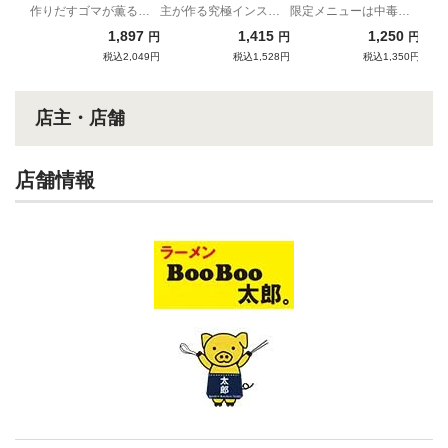
作りだすゴマが薫る辛
主が作る究極インスパ
限定メニューは中毒性
いそば
イア
抜群の一撃！！
1,897
1,415
1,250
円
円
円
税込2,049円
税込1,528円
税込1,350円
店主・店舗
店舗情報