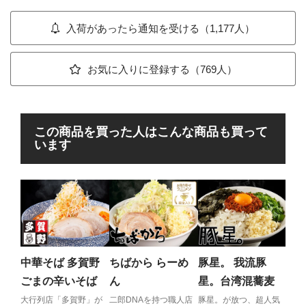
入荷があったら通知を受ける（1,177人）
お気に入りに登録する（769人）
この商品を買った人はこんな商品も買って
います
ら
ー
メグ
とし
中華そば 多賀野
ちばから らーめ
豚星。 我流豚
至高
ごまの辛いそば
ん
星。台湾混蕎麦
大行列店「多賀野」が
二郎DNAを持つ職人店
豚星。が放つ、超人気