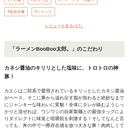
#低加水麺
#ジャンク
レビューを見る
(17）
「ラーメンBooBoo太郎。」のこだわり
カネシ醤油のキリリとした塩味に、トロトロの神
豚！
カエシは二郎系で愛用されているキリッとしたカネシ醤油
がベース。そこに豚から溢れ出す脂が加わると絶妙なまで
にジャンキーな味わいに変貌！全体にタレが絡むようしっ
かりと混ぜれば、ワシワシの自家製麺との最強タッグによ
りダイレクトに味覚と咀嚼筋を刺激する！そしてなんと言
っても、丼の中で一際存在感を放つ大きな豚！肉肉しくて