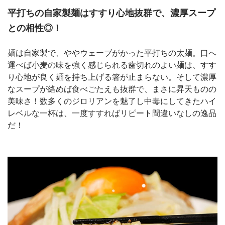
平打ちの自家製麺はすすり心地抜群で、濃厚スープ
との相性◎！
麺は自家製で、ややウェーブがかった平打ちの太麺。口へ
運べば小麦の味を強く感じられる歯切れのよい麺は、すす
り心地が良く麺を持ち上げる箸が止まらない。そして濃厚
なスープが絡めば食べごたえも抜群で、まさに昇天ものの
美味さ！数多くのジロリアンを魅了し中毒にしてきたハイ
レベルな一杯は、一度すすればリピート間違いなしの逸品
だ！