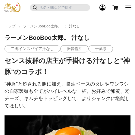
トップ
ラーメンBooBoo太郎。
汁なし
ラーメンBooBoo太郎。 汁なし
二郎インスパイア汁なし
豚骨醤油
千葉県
センス抜群の店主が手掛ける汁なしと"神
豚"のコラボ！
"神豚"と称される豚に加え、醤油ベースのタレやワシワシ
の自家製麺も全てがハイレベルな一杯。お好みで卵黄、粉
チーズ、キムチをトッピングして、よりジャンクに堪能し
てほしい。