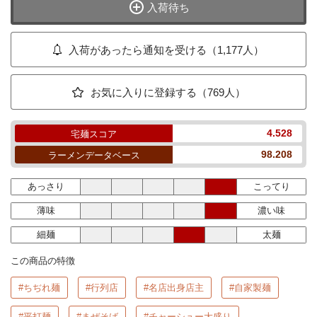
入荷待ち
入荷があったら通知を受ける（1,177人）
お気に入りに登録する（769人）
4.528
宅麺スコア
98.208
ラーメンデータベース
あっさり
こってり
薄味
濃い味
細麺
太麺
この商品の特徴
#ちぢれ麺
#行列店
#名店出身店主
#自家製麺
#平打麺
#まぜそば
#チャーシュー大盛り