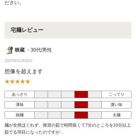
ださい。
宅麺レビュー
映蔵
・30代/男性
2025年01月03日
想像を超えます
あっさり
こってり
薄味
濃い味
細麺
太麺
麺が全然ほぐれず、推奨の茹で時間長くて7分のところを10分以上
茹でる羽目になったのですが…