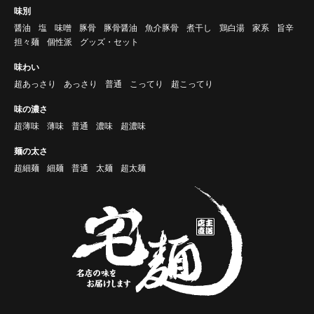
味別
醤油
塩
味噌
豚骨
豚骨醤油
魚介豚骨
煮干し
鶏白湯
家系
旨辛
担々麺
個性派
グッズ・セット
味わい
超あっさり
あっさり
普通
こってり
超こってり
味の濃さ
超薄味
薄味
普通
濃味
超濃味
麺の太さ
超細麺
細麺
普通
太麺
超太麺