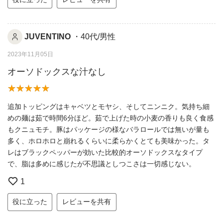
JUVENTINO
・40代/男性
2023年11月05日
オーソドックスな汁なし
追加トッピングはキャベツとモヤシ、そしてニンニク。気持ち細
めの麺は茹で時間6分ほど。茹で上げた時の小麦の香りも良く食感
もクニュモチ。豚はパッケージの様なバラロールでは無いが量も
多く、ホロホロと崩れるくらいに柔らかくとても美味かった。タ
レはブラックペッパーが効いた比較的オーソドックスなタイプ
で、脂は多めに感じたが不思議としつこさは一切感じない。
1
役に立った
レビューを共有