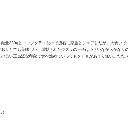
麺量350gとトップクラスなので流石に家族とシェアしたが、大食い
ておりとても美味しい。燻製されたウズラの玉子は小さいながらかなり
スの良い正当派な印象で食べ進めていってもクドさがあまり無い。ただ
し）