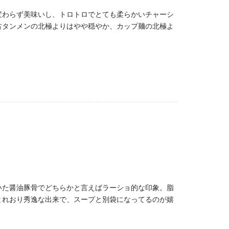
変わらず美味いし、トロトロでとても柔らかいチャーシ
古タンメンの北極よりはやや穏やか、カップ麺の北極よ
いた醤油豚骨でどちらかと言えばラーショ的な印象。脂
まれおり秀逸な出来で、スープと別袋になってるのが嬉