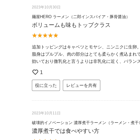
2023年10月30日
麺屋HERO ラーメン（二郎インスパイア・豚骨醤油）
ボリュームも味もトップクラス
追加トッピングはキャベツとモヤシ、ニンニクに生卵。
脂身はプルプル、肉の部分はとても柔らかく煮込まれ
効いており微乳化と言うよりは非乳化に近く、バラン
1
役に立った
レビューを共有
2023年10月11日
破壊的イノベーション 濃厚煮干ラーメン（ラーメン・煮干
濃厚煮干では食べやすい方