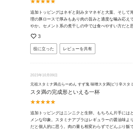
追加トッピングはネギと刻みタマネギと大葉、そして
理の豚ロースで厚みもあり肉の旨みと適度な噛み応え
やか。セメント系の煮干しの中では食べやすい方だと
3
役に立った
レビューを共有
2023年10月09日
元祖スタミナ満点らーめん すず鬼 味噌スタ満(ピリ辛スタ
スタ満の完成形といえる一杯
追加トッピングはニンニクと生卵。もちろん片手には
メンな印象。スタミナアブラはレギュラーの醤油味よ
だと個人的に思う。肉の量も相変わらずでどんぶり飯