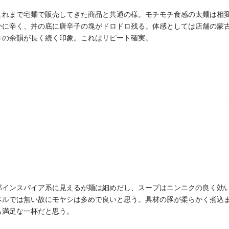
これまで宅麺で販売してきた商品と共通の様。モチモチ食感の太麺は相
かに辛く、丼の底に唐辛子の塊がドロドロ残る。体感としては店舗の蒙
さの余韻が長く続く印象。これはリピート確実。
郎インスパイア系に見えるが麺は細めだし、スープはニンニクの良く効
ベルでは無い故にモヤシは多めで良いと思う。具材の豚が柔らかく煮込
も満足な一杯だと思う。