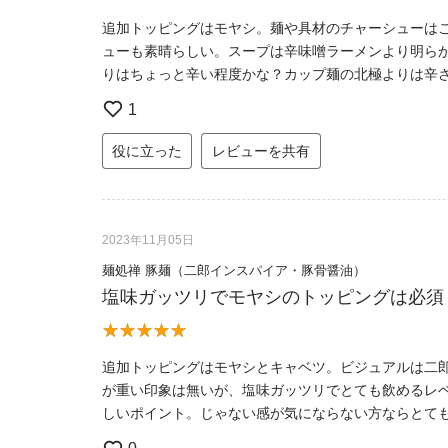
追加トッピングはモヤシ。麺や具材のチャーシューは
ューも素晴らしい。スープは辛味噌ラーメンより明ら
りはちょっと辛い程度かな？カップ麺の北極よりは辛
1
役に立った
レビューを共有
2023年11月05日
麺処禅 豚麺（二郎インスパイア・豚骨醤油）
塩味ガッツリでモヤシのトッピングは必須
追加トッピングはモヤシとキャベツ。ビジュアルは二
が重い印象は無いが、塩味ガッツリでとても飲めるレ
しいポイント。じゃない感が気にならない方ならとて