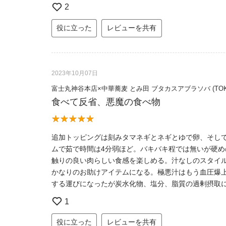
2
役に立った
レビューを共有
2023年10月07日
富士丸神谷本店×中華蕎麦 とみ田 ブタカスアブラソバ (T
食べて反省、悪魔の食べ物
追加トッピングは刻みタマネギとネギとゆで卵、そして
ムで茹で時間は4分弱ほど。バキバキ程では無いが硬
触りの良い肉らしい食感を楽しめる。汁なしのスタイ
かなりのお助けアイテムになる。極悪汁はもう血圧爆
する運びになったが炭水化物、塩分、脂質の過剰摂取
1
役に立った
レビューを共有