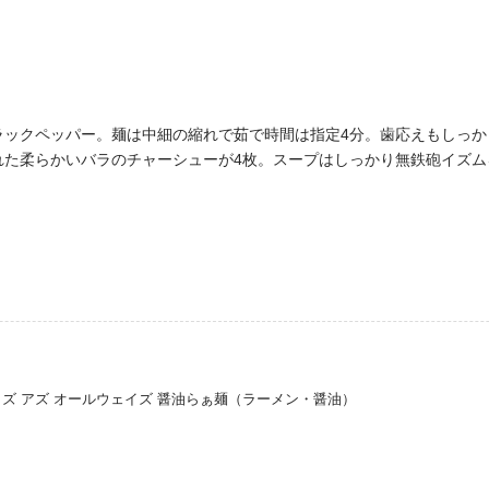
ラックペッパー。麺は中細の縮れで茹で時間は指定4分。歯応えもしっか
れた柔らかいバラのチャーシューが4枚。スープはしっかり無鉄砲イズム
オールウェイズ アズ オールウェイズ 醤油らぁ麺（ラーメン・醤油）