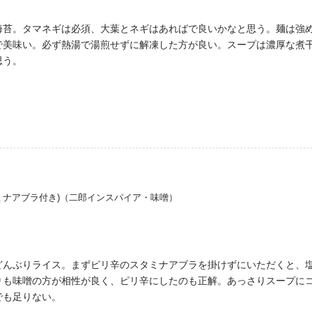
海苔。タマネギは必須、大葉とネギはあればで良いかなと思う。麺は強
で美味い。必ず熱湯で湯煎せずに解凍した方が良い。スープは濃厚な煮
思う。
ミナアブラ付き)（二郎インスパイア・味噌）
どんぶりライス。まずピリ辛のスタミナアブラを掛けずにいただくと、
りも味噌の方が相性が良く、ピリ辛にしたのも正解。あっさりスープにコ
でも足りない。