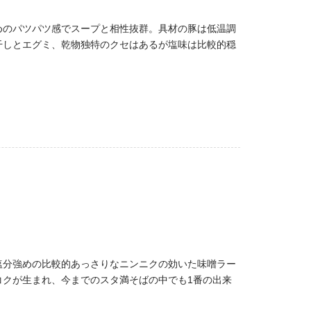
めのパツパツ感でスープと相性抜群。具材の豚は低温調
干しとエグミ、乾物独特のクセはあるが塩味は比較的穏
塩分強めの比較的あっさりなニンニクの効いた味噌ラー
クが生まれ、今までのスタ満そばの中でも1番の出来