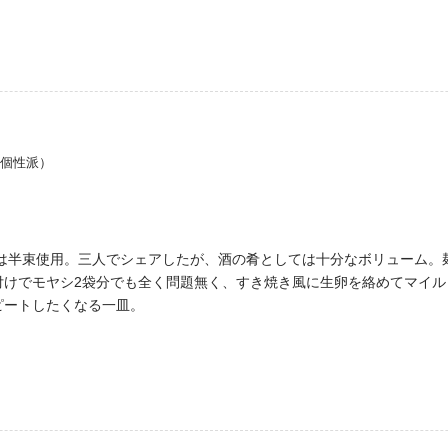
・個性派）
ラは半束使用。三人でシェアしたが、酒の肴としては十分なボリューム
付けでモヤシ2袋分でも全く問題無く、すき焼き風に生卵を絡めてマイル
ピートしたくなる一皿。