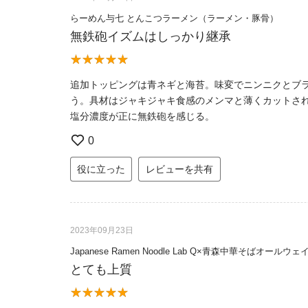
らーめん与七 とんこつラーメン（ラーメン・豚骨）
無鉄砲イズムはしっかり継承
追加トッピングは青ネギと海苔。味変でニンニクとブ
う。具材はジャキジャキ食感のメンマと薄くカットさ
塩分濃度が正に無鉄砲を感じる。
0
役に立った
レビューを共有
2023年09月23日
Japanese Ramen Noodle Lab Q×青森中華そば
とても上質