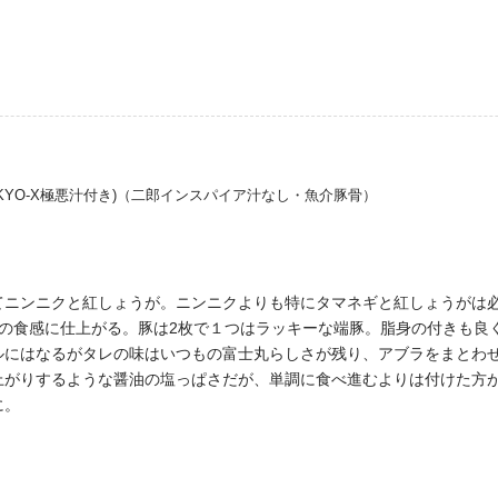
OKYO-X極悪汁付き)（二郎インスパイア汁なし・魚介豚骨）
ニンニクと紅しょうが。ニンニクよりも特にタマネギと紅しょうがは必
めの食感に仕上がる。豚は2枚で１つはラッキーな端豚。脂身の付きも良
ルにはなるがタレの味はいつもの富士丸らしさが残り、アブラをまとわ
上がりするような醤油の塩っぱさだが、単調に食べ進むよりは付けた方
に。