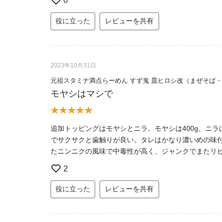
0
役に立った
レビューを共有
2023年10月31日
元祖スタミナ満点らーめん すず鬼 皿ヒロシ改（まぜそば
モヤシはマシで
追加トッピングはモヤシとニラ。モヤシは400g、ニ
でサクサクと歯触りが良い。タレはかなり濃いめの味
たニンニクの風味で中毒性が高く、ジャンクでまたリ
2
役に立った
レビューを共有