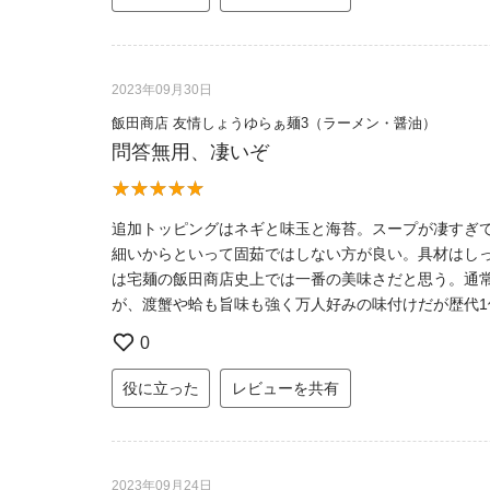
2023年09月30日
飯田商店 友情しょうゆらぁ麺3（ラーメン・醤油）
問答無用、凄いぞ
追加トッピングはネギと味玉と海苔。スープが凄すぎ
細いからといって固茹ではしない方が良い。具材はし
は宅麺の飯田商店史上では一番の美味さだと思う。通
が、渡蟹や蛤も旨味も強く万人好みの味付けだが歴代
0
役に立った
レビューを共有
2023年09月24日