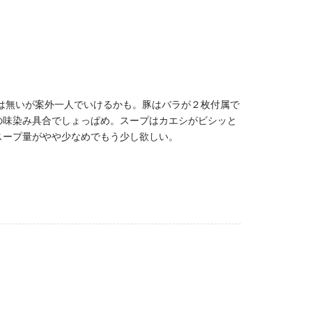
では無いが案外一人でいけるかも。豚はバラが２枚付属で
の味染み具合でしょっぱめ。スープはカエシがビシッと
スープ量がやや少なめでもう少し欲しい。