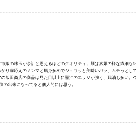
て市販の味玉が余計と思えるほどのクオリティ。麺は素麺の様な繊細な細
っかり歯応えのメンマと脂身多めでジュワッと美味いバラ、ムチっとし
常の飯田商店の商品は見た目以上に醤油のエッジが強く、鶏油も多い。
1位の出来になってると個人的には思う。