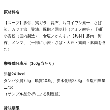
原材料名
【スープ】豚骨、鶏ガラ、昆布、片口イワシ煮干、さば
節、カツオ節、醤油、豚脂／調味料（アミノ酸等）【麺】
小麦粉（国内製造）、食塩／かんすい【具材】豚肉、海
苔、メンマ、（一部に小麦・さば・大豆・鶏肉・豚肉を含
む）
栄養成分表示（100g当たり）
熱量241kcal
タンパク質7.5g、脂質10.9g、炭水化物28.3g、食塩相当量
1.73g
（サンプル品分析による測定値）
賞味期限