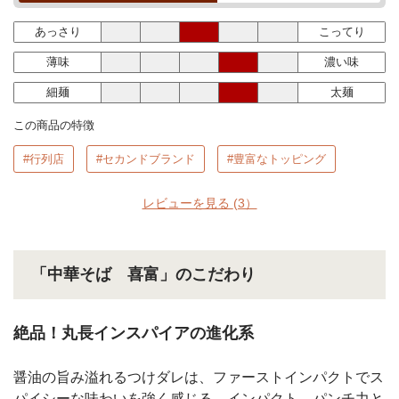
あっさり
こってり
薄味
濃い味
細麺
太麺
この商品の特徴
#行列店
#セカンドブランド
#豊富なトッピング
レビューを見る
(3）
「中華そば 喜富」のこだわり
絶品！丸長インスパイアの進化系
醤油の旨み溢れるつけダレは、ファーストインパクトでス
パイシーな味わいを強く感じる、インパクト、パンチ力と