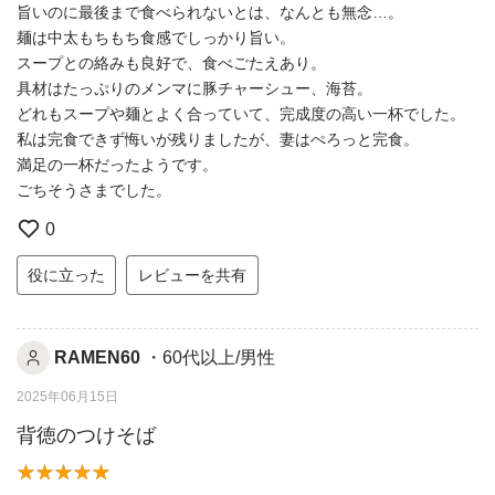
旨いのに最後まで食べられないとは、なんとも無念…。
麺は中太もちもち食感でしっかり旨い。
スープとの絡みも良好で、食べごたえあり。
具材はたっぷりのメンマに豚チャーシュー、海苔。
どれもスープや麺とよく合っていて、完成度の高い一杯でした。
私は完食できず悔いが残りましたが、妻はぺろっと完食。
満足の一杯だったようです。
ごちそうさまでした。
0
役に立った
レビューを共有
RAMEN60
・60代以上/男性
2025年06月15日
背徳のつけそば