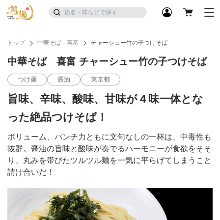
トップ
中華そば 喜富
チャーシュー竹の子つけそば
中華そば 喜富 チャーシュー竹の子つけそば
つけ麺
醤油
東京都
旨味、辛味、酸味、甘味が４味一体とな
った絶品つけそば！
ボリューム、パンチ力ともに文句なしの一杯は、中毒性も
抜群。醤油の旨味と酸味が奏でるハーモニーが食欲をそそ
り、丸みを帯びたツルツル麺を一気に平らげてしまうこと
請け合いだ！