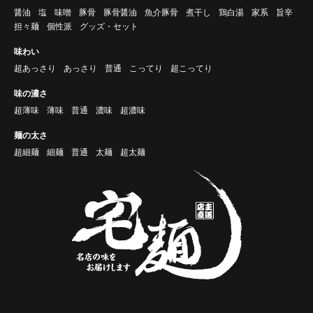
醤油
塩
味噌
豚骨
豚骨醤油
魚介豚骨
煮干し
鶏白湯
家系
旨辛
担々麺
個性派
グッズ・セット
味わい
超あっさり
あっさり
普通
こってり
超こってり
味の濃さ
超薄味
薄味
普通
濃味
超濃味
麺の太さ
超細麺
細麺
普通
太麺
超太麺