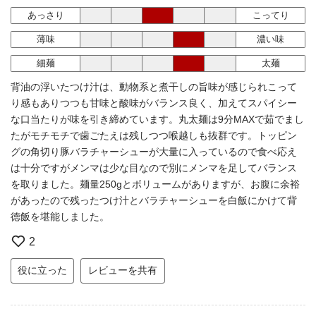
あっさり
こってり
薄味
濃い味
細麺
太麺
背油の浮いたつけ汁は、動物系と煮干しの旨味が感じられこって
り感もありつつも甘味と酸味がバランス良く、加えてスパイシー
な口当たりが味を引き締めています。丸太麺は9分MAXで茹でまし
たがモチモチで歯ごたえは残しつつ喉越しも抜群です。トッピン
グの角切り豚バラチャーシューが大量に入っているので食べ応え
は十分ですがメンマは少な目なので別にメンマを足してバランス
を取りました。麺量250gとボリュームがありますが、お腹に余裕
があったので残ったつけ汁とバラチャーシューを白飯にかけて背
徳飯を堪能しました。
2
役に立った
レビューを共有