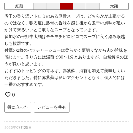
細麺
太麺
煮干の香り漂いトロミのある豚骨スープは、どちらかが主張する
のではなく、啜る度に豚骨の旨味を感じ後から煮干の風味が追い
かけて来るいいとこ取りなスープとなっています。
多加水の平打中太麺はモチモチピロピロでスープに良く絡み喉越
しも抜群です。
付属の2枚のバラチャーシューは柔らかく薄切りながら肉の旨味を
感じます。作り方には湯煎で30〜1分とありますが、自然解凍のほ
うが良いと思います。
おすすめトッピングの青ネギ、赤紫蘇、海苔を加えて美味しくい
ただきました。特に赤紫蘇は良いアクセントとなり、個人的には
一番のおすすめです。
0
役に立った
レビューを共有
2026年07月25日