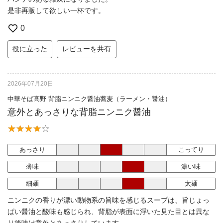
是非再販して欲しい一杯です。
0
役に立った
レビューを共有
2026年07月20日
中華そば髙野 背脂ニンニク醤油蕎麦（ラーメン・醤油）
意外とあっさりな背脂ニンニク醤油
あっさり
こってり
薄味
濃い味
細麺
太麺
ニンニクの香りが漂い動物系の旨味を感じるスープは、旨じょっ
ぱい醤油と酸味も感じられ、背脂が表面に浮いた見た目とは異な
り後味は意外とあっさりしています。