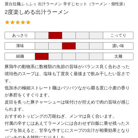
屋台拉麺ふぅふぅ 出汁ラーメン 辛すじセット（ラーメン・個性派）
2度楽しめる出汁ラーメン
あっさり
こってり
薄味
濃い味
細麺
太麺
豚鶏牛の動物系に数種類の魚節の旨味がバランス良く合わさった
琥珀色のスープは、塩味も丁度良く最後まで飲み干したい旨さで
す。
低加水の極細ストレート麺はパツパツながら啜る度に小麦の香り
が鼻腔をくすぐります。
皮目を炙った豚チャーシューは味付けが控えめで肉の旨味が感じ
られます。
おすすめトッピングの万能ねぎ、メンマは良く合います。
付属の辛すじはあえてラーメンには合わせず白飯に乗せ残ったス
ープを加えると、甘辛な牛すじにスープの出汁が相乗効果となり
パンチのある雑炊になりました。