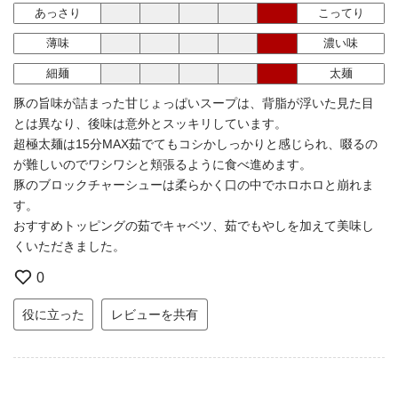
あっさり
こってり
薄味
濃い味
細麺
太麺
豚の旨味が詰まった甘じょっぱいスープは、背脂が浮いた見た目
とは異なり、後味は意外とスッキリしています。
超極太麺は15分MAX茹でてもコシかしっかりと感じられ、啜るの
が難しいのでワシワシと頬張るように食べ進めます。
豚のブロックチャーシューは柔らかく口の中でホロホロと崩れま
す。
おすすめトッピングの茹でキャベツ、茹でもやしを加えて美味し
くいただきました。
0
役に立った
レビューを共有