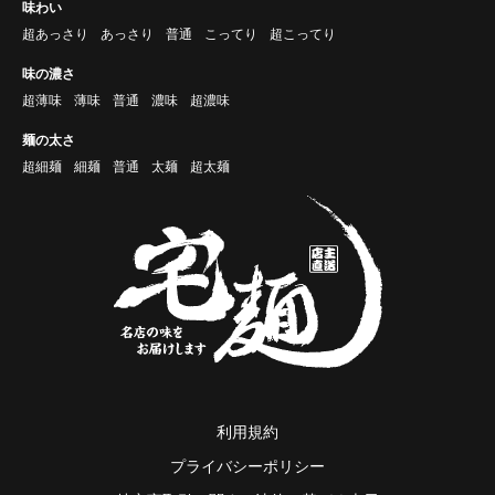
味わい
超あっさり
あっさり
普通
こってり
超こってり
味の濃さ
超薄味
薄味
普通
濃味
超濃味
麺の太さ
超細麺
細麺
普通
太麺
超太麺
利用規約
プライバシーポリシー