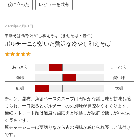
役に立った
レビューを共有
2026年08月01日
中華そば髙野 冷やし和えそば（まぜそば・醤油）
ポルチーニが効いた贅沢な冷やし和えそば
あっさり
こってり
薄味
濃い味
細麺
太麺
チキン、昆布、魚節ベースのスープは円やかな醤油味と甘味も感
じられ、一口啜るとポルチーニのの風味が鼻腔をくすぐります。
極細ストレート麺は適度な歯応えと喉越しが抜群で啜りがいのあ
る長さです。
豚チャーシューは薄切りながら肉の旨味が感じられ優しい味付け
です。