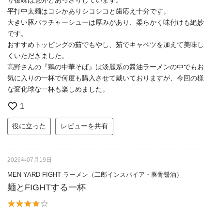
平打中太麺はコシかありシコシコと歯応え十分です。
大きい豚バラチャーシューは厚みがあり、柔らかく味付けも絶妙
です。
おすすめトッピングの茹でもやし、茹でキャベツを加えて美味し
くいただきました。
高野さんの『鶏の中華そば』は淡麗系の醤油ラーメンの中でもお
気に入りの一杯で何度も購入させて戴いておりますが、今回の様
な変化球な一杯も楽しめました。
1
役に立った
レビューを共有
2026年07月19日
MEN YARD FIGHT ラーメン（二郎インスパイア・豚骨醤油）
麺とFIGHTする一杯