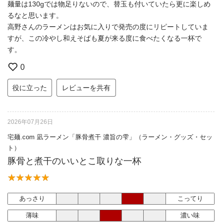
麺量は130gでは物足りないので、替玉も付いていたら更に楽しめ
るなと思います。
高野さんのラーメンはお気に入りで発売の度にリピートしていま
すが、この冷やし和えそばも夏が来る度に食べたくなる一杯で
す。
0
役に立った
レビューを共有
2026年07月26日
宅麺.com 凪ラーメン「豚骨煮干 濃旨の雫」（ラーメン・グッズ・セッ
ト）
豚骨と煮干のいいとこ取りな一杯
あっさり
こってり
薄味
濃い味