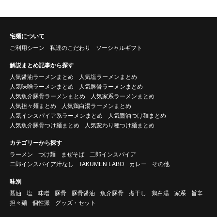
宅麺について
ご利用シーン
私達のこだわり
ソーシャルギフト
解説まとめ記事から探す
人気醤油ラーメンまとめ
人気塩ラーメンまとめ
人気味噌ラーメンまとめ
人気豚骨ラーメンまとめ
人気魚介豚骨ラーメンまとめ
人気家系ラーメンまとめ
人気担々麺まとめ
人気鶏白湯ラーメンまとめ
人気インスパイア系ラーメンまとめ
人気醤油つけ麺まとめ
人気魚介豚骨つけ麺まとめ
人気変わり種つけ麺まとめ
カテゴリーから探す
ラーメン
つけ麺
まぜそば
二郎インスパイア
二郎インスパイア汁なし
TAKUMEN LABO
カレー
その他
味別
醤油
塩
味噌
豚骨
豚骨醤油
魚介豚骨
煮干し
鶏白湯
家系
旨辛
担々麺
個性派
グッズ・セット