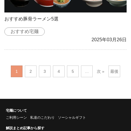
おすすめ豚骨ラーメン5選
おすすめ宅麺
2025年03月26日
1
2
3
4
5
…
次 »
最後
宅麺について
ご利用シーン
私達のこだわり
ソーシャルギフト
解説まとめ記事から探す