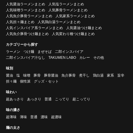
人気醤油ラーメンまとめ
人気塩ラーメンまとめ
人気味噌ラーメンまとめ
人気豚骨ラーメンまとめ
人気魚介豚骨ラーメンまとめ
人気家系ラーメンまとめ
人気担々麺まとめ
人気鶏白湯ラーメンまとめ
人気インスパイア系ラーメンまとめ
人気醤油つけ麺まとめ
人気魚介豚骨つけ麺まとめ
人気変わり種つけ麺まとめ
カテゴリーから探す
ラーメン
つけ麺
まぜそば
二郎インスパイア
二郎インスパイア汁なし
TAKUMEN LABO
カレー
その他
味別
醤油
塩
味噌
豚骨
豚骨醤油
魚介豚骨
煮干し
鶏白湯
家系
旨辛
担々麺
個性派
グッズ・セット
味わい
超あっさり
あっさり
普通
こってり
超こってり
味の濃さ
超薄味
薄味
普通
濃味
超濃味
麺の太さ