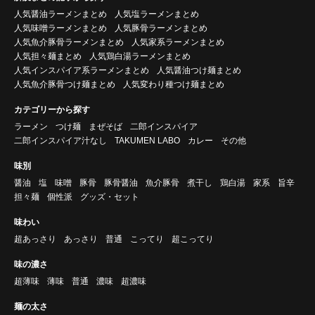
人気醤油ラーメンまとめ
人気塩ラーメンまとめ
人気味噌ラーメンまとめ
人気豚骨ラーメンまとめ
人気魚介豚骨ラーメンまとめ
人気家系ラーメンまとめ
人気担々麺まとめ
人気鶏白湯ラーメンまとめ
人気インスパイア系ラーメンまとめ
人気醤油つけ麺まとめ
人気魚介豚骨つけ麺まとめ
人気変わり種つけ麺まとめ
カテゴリーから探す
ラーメン
つけ麺
まぜそば
二郎インスパイア
二郎インスパイア汁なし
TAKUMEN LABO
カレー
その他
味別
醤油
塩
味噌
豚骨
豚骨醤油
魚介豚骨
煮干し
鶏白湯
家系
旨辛
担々麺
個性派
グッズ・セット
味わい
超あっさり
あっさり
普通
こってり
超こってり
味の濃さ
超薄味
薄味
普通
濃味
超濃味
麺の太さ