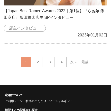
【Japan Best Ramen Awards 2022｜第1位】『らぁ麺 飯
田商店』飯田将太店主 SPインタビュー
店主インタビュー
2023年01月02日
1
2
3
4
次 »
最後
宅麺について
ご利用シーン
私達のこだわり
ソーシャルギフト
解説まとめ記事から探す