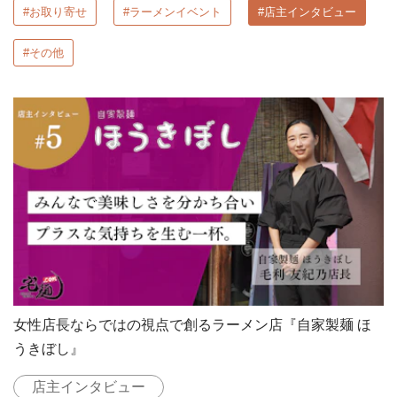
#お取り寄せ
#ラーメンイベント
#店主インタビュー
#その他
女性店長ならではの視点で創るラーメン店『自家製麺 ほ
うきぼし』
店主インタビュー