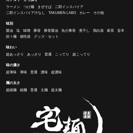
ラーメン
つけ麺
まぜそば
二郎インスパイア
二郎インスパイア汁なし
TAKUMEN LABO
カレー
その他
味別
醤油
塩
味噌
豚骨
豚骨醤油
魚介豚骨
煮干し
鶏白湯
家系
旨辛
担々麺
個性派
グッズ・セット
味わい
超あっさり
あっさり
普通
こってり
超こってり
味の濃さ
超薄味
薄味
普通
濃味
超濃味
麺の太さ
超細麺
細麺
普通
太麺
超太麺