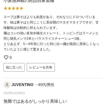
小麦感満載の絶品自家製麺
スープは豚そばよりも粘度があり、それなりにドロついていま
す。味は豚そばと同じこうじ系全開のマタオマタイプですが、甘
味酸味は比較的に抑えられています。
麺はコシの強い多加水極太ストレート、トッピングはラーメンと
同じ穂先メンマ2本とバラスライスチャーシュー1枚。
とりあえず、5～6年前に行った時に比べ麺が格段に美味しくなっ
ていたように感じて驚きました。
0
役に立った
レビューを共有
JUVENTINO
・40代/男性
2020年12月08日
無難ではあるがしっかり美味しい