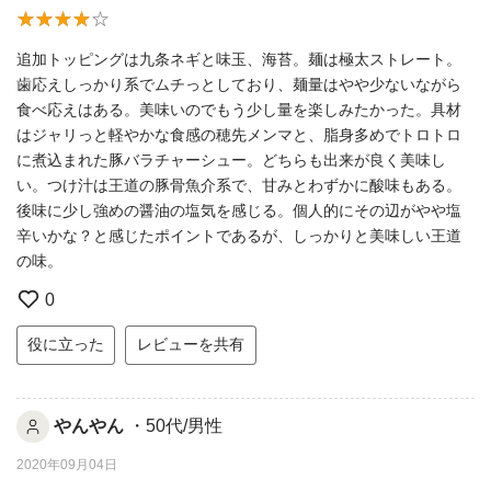
追加トッピングは九条ネギと味玉、海苔。麺は極太ストレート。
歯応えしっかり系でムチっとしており、麺量はやや少ないながら
食べ応えはある。美味いのでもう少し量を楽しみたかった。具材
はジャリっと軽やかな食感の穂先メンマと、脂身多めでトロトロ
に煮込まれた豚バラチャーシュー。どちらも出来が良く美味し
い。つけ汁は王道の豚骨魚介系で、甘みとわずかに酸味もある。
後味に少し強めの醤油の塩気を感じる。個人的にその辺がやや塩
辛いかな？と感じたポイントであるが、しっかりと美味しい王道
の味。
0
役に立った
レビューを共有
やんやん
・50代/男性
2020年09月04日