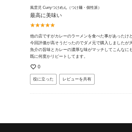
風雲児 Curryつけめん（つけ麺・個性派）
最高に美味い
他の店ですがカレーのラーメンを食べた事があったけ
今回評価が高そうだったのでダメ元で購入しましたが
魚介の旨味とカレーの濃厚な味がマッチしてこんなに
既に何度かリピートしてます。
0
役に立った
レビューを共有