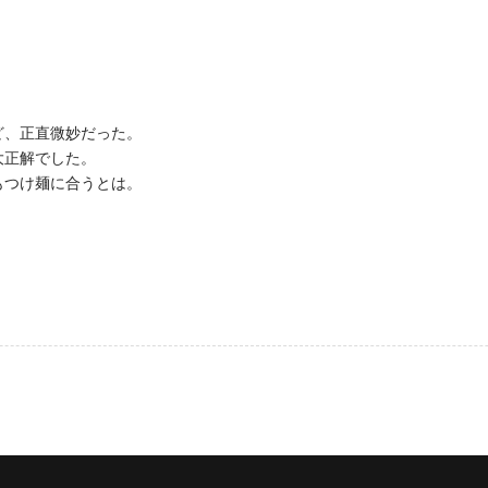
ど、正直微妙だった。
大正解でした。
もつけ麺に合うとは。