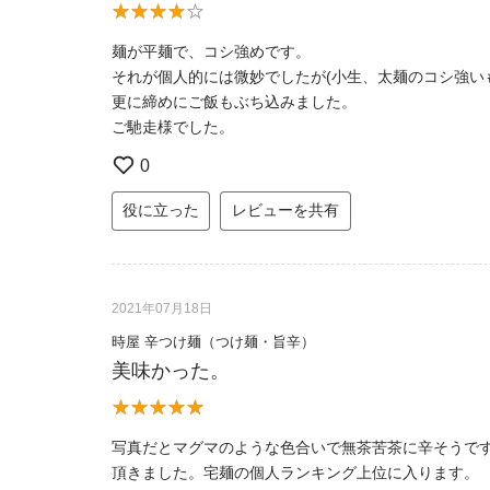
麺が平麺で、コシ強めです。
それが個人的には微妙でしたが(小生、太麺のコシ強い
更に締めにご飯もぶち込みました。
ご馳走様でした。
0
役に立った
レビューを共有
2021年07月18日
時屋 辛つけ麺（つけ麺・旨辛）
美味かった。
写真だとマグマのような色合いで無茶苦茶に辛そうです
頂きました。宅麺の個人ランキング上位に入ります。