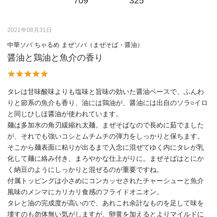
709
325
2021年08月31日
中華ソバ ちゃるめ まぜソバ（まぜそば・醤油）
醤油と鶏油と魚介の香り
タレは甘味酸味よりも塩味と旨味の効いた醤油ベースで、ふんわ
りと節系の魚介も香り、油には鶏油が、醤油には出自のソラ○イロ
と同じひしほ醤油が使われています。
麺は多加水の角刃緩縮れ太麺。まぜそばなので長めに茹でました
が、それでも強いコシとムチムチの弾力をしっかりと保ちます。
そこから麺表面に粘りが出るまで入念に混ぜてゆく内にタレが乳
化して麺に絡み付き、まろやかな仕上がりに。まぜそばはとにか
く納豆のようにしっかりと混ぜるのが重要ですね。
付属トッピングは小さめにコンカッセされたチャーシューと魚介
風味のメンマにカリカリ食感のフライドオニオン。
タレと油の完成度が高いので、あれこれ余計なものを足して味を
壊すのも勿体無い気がしますが、卵黄を加えるとよりマイルドに