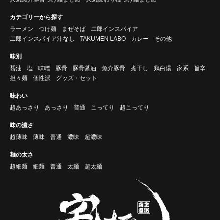
カテゴリーから探す
ラーメン
つけ麺
まぜそば
二郎インスパイア
二郎インスパイア汁なし
TAKUMEN LABO
カレー
その他
味別
醤油
塩
味噌
豚骨
豚骨醤油
魚介豚骨
煮干し
鶏白湯
家系
旨辛
担々麺
個性派
グッズ・セット
味わい
超あっさり
あっさり
普通
こってり
超こってり
味の濃さ
超薄味
薄味
普通
濃味
超濃味
麺の太さ
超細麺
細麺
普通
太麺
超太麺