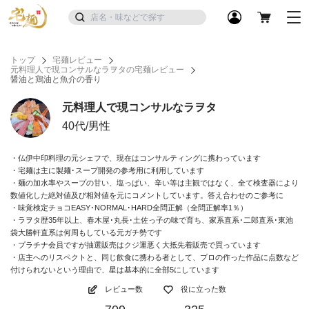
トップ
宅麺レビュー
元料理人で現コンサルなラヲタの宅麺レビュー
醤油と鶏油と魚介の香り
元料理人で現コンサルなラヲタ
40代/男性
・仏伊中印料理の元シェフで、現在はコンサルティングに携わっています
・宅麺は主に製麺･スープ開発の参考用に利用しています
・麺の加水率やスープの甘い、塩っぱい、辛い等は主観ではなく、全て検査器により
数値化した絶対値及び相対値を元にコメントしています。答え合わせのご参考に
・味覚検定チョコEASY･NORMAL･HARD全問正解（全問正解率1％）
・ラヲタ歴35年以上、春木屋･丸長･土佐っ子の味で育ち、家系直系･二郎直系･東池
袋大勝軒直系は何周もしている元ガチ勢です
・プラチナ会員ですが抽選販売はクジ運悪く大抵先着販売で買っています
・店主へのリスペクトと、同じ飲食に携わる者として、プロの作った作品に点数など
付けられないという理由で、星は基本的に全部5にしています
レビュー数
役に立った数