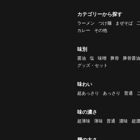
カテゴリーから探す
ラーメン
つけ麺
まぜそば
カレー
その他
味別
醤油
塩
味噌
豚骨
豚骨醤
グッズ・セット
味わい
超あっさり
あっさり
普通
味の濃さ
超薄味
薄味
普通
濃味
超
麺の太さ