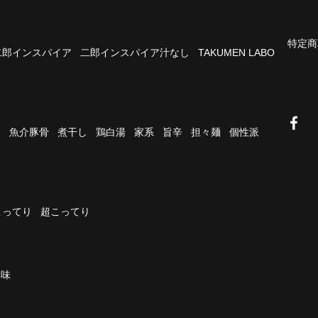
特定商
二郎インスパイア
二郎インスパイア汁なし
TAKUMEN LABO
油
魚介豚骨
煮干し
鶏白湯
家系
旨辛
担々麺
個性派
こってり
超こってり
濃味