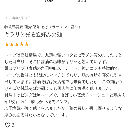
709
325
2022年02月07日
特級鶏蕎麦 龍介 醤油そば（ラーメン・醤油）
キラリと光る通好みの麺
スープは醤油清湯で、丸鶏の強いコクとゼラチン質のまったりと
した口当り、そこに醤油の塩味がキリッと効いています。
麺はプリプリ食感の角刃中細ストレート。強いコシも特徴的で、
スープの旨味とも絶妙にマッチしており、鶏の長所を存分に引き
出しています。醤油そばは実店舗でも未食でしたが、この麺はつ
けそばや純鶏そばの麺よりも個人的に印象深く残りました。
付属トッピングはInスープで、香ばしい窯焼チャーシューと鶏胸肉
が1枚ずつに、軟らかい穂先メンマ。
若干塩気が強く感じられましたが、鶏の旨味が押し寄せるような
厚みのある味わいとなっています。
3