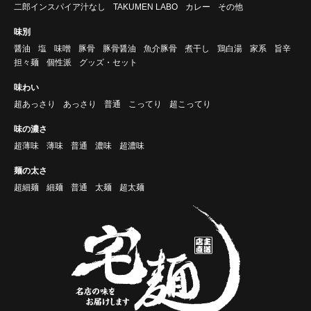
二郎インスパイア汁なし
TAKUMEN LABO
カレー
その他
味別
醤油
塩
味噌
豚骨
豚骨醤油
魚介豚骨
煮干し
鶏白湯
家系
旨辛
担々麺
個性派
グッズ・セット
味わい
超あっさり
あっさり
普通
こってり
超こってり
味の濃さ
超薄味
薄味
普通
濃味
超濃味
麺の太さ
超細麺
細麺
普通
太麺
超太麺