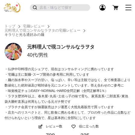
トップ
宅麺レビュー
元料理人で現コンサルなラヲタの宅麺レビュー
キラリと光る通好みの麺
元料理人で現コンサルなラヲタ
40代/男性
・仏伊中印料理の元シェフで、現在はコンサルティングに携わっています
・宅麺は主に製麺･スープ開発の参考用に利用しています
・麺の加水率やスープの甘い、塩っぱい、辛い等は主観ではなく、全て検査器により
数値化した絶対値及び相対値を元にコメントしています。答え合わせのご参考に
・味覚検定チョコEASY･NORMAL･HARD全問正解（全問正解率1％）
・ラヲタ歴35年以上、春木屋･丸長･土佐っ子の味で育ち、家系直系･二郎直系･東池
袋大勝軒直系は何周もしている元ガチ勢です
・プラチナ会員ですが抽選販売はクジ運悪く大抵先着販売で買っています
・店主へのリスペクトと、同じ飲食に携わる者として、プロの作った作品に点数など
付けられないという理由で、星は基本的に全部5にしています
レビュー数
役に立った数