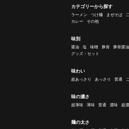
カテゴリーから探す
ラーメン
つけ麺
まぜそば
カレー
その他
味別
醤油
塩
味噌
豚骨
豚骨醤
グッズ・セット
味わい
超あっさり
あっさり
普通
味の濃さ
超薄味
薄味
普通
濃味
超
麺の太さ