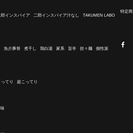
特定商
二郎インスパイア
二郎インスパイア汁なし
TAKUMEN LABO
油
魚介豚骨
煮干し
鶏白湯
家系
旨辛
担々麺
個性派
こってり
超こってり
濃味