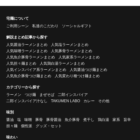
宅麺について
ご利用シーン
私達のこだわり
ソーシャルギフト
解説まとめ記事から探す
人気醤油ラーメンまとめ
人気塩ラーメンまとめ
人気味噌ラーメンまとめ
人気豚骨ラーメンまとめ
人気魚介豚骨ラーメンまとめ
人気家系ラーメンまとめ
人気担々麺まとめ
人気鶏白湯ラーメンまとめ
人気インスパイア系ラーメンまとめ
人気醤油つけ麺まとめ
人気魚介豚骨つけ麺まとめ
人気変わり種つけ麺まとめ
カテゴリーから探す
ラーメン
つけ麺
まぜそば
二郎インスパイア
二郎インスパイア汁なし
TAKUMEN LABO
カレー
その他
味別
醤油
塩
味噌
豚骨
豚骨醤油
魚介豚骨
煮干し
鶏白湯
家系
旨辛
担々麺
個性派
グッズ・セット
味わい