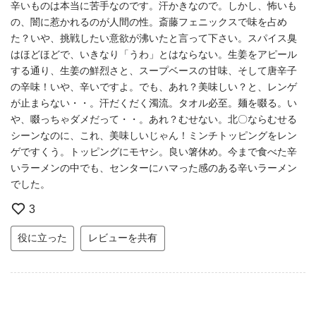
辛いものは本当に苦手なのです。汗かきなので。しかし、怖いも
の、闇に惹かれるのが人間の性。斎藤フェニックスで味を占め
た？いや、挑戦したい意欲が沸いたと言って下さい。スパイス臭
はほどほどで、いきなり「うわ」とはならない。生姜をアピール
する通り、生姜の鮮烈さと、スープベースの甘味、そして唐辛子
の辛味！いや、辛いですよ。でも、あれ？美味しい？と、レンゲ
が止まらない・・。汗だくだく濁流。タオル必至。麺を啜る。い
や、啜っちゃダメだって・・。あれ？むせない。北〇ならむせる
シーンなのに、これ、美味しいじゃん！ミンチトッピングをレン
ゲですくう。トッピングにモヤシ。良い箸休め。今まで食べた辛
いラーメンの中でも、センターにハマった感のある辛いラーメン
でした。
3
役に立った
レビューを共有