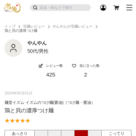
トップ
宅麺レビュー
やんやんの宅麺レビュー
鶏と貝の濃厚つけ麺
やんやん
50代/男性
レビュー数
役に立った数
425
2
2024年05月01日
麺堂イズム イズムのつけ麺(醤油)（つけ麺・醤油）
鶏と貝の濃厚つけ麺
あっさり
こってり