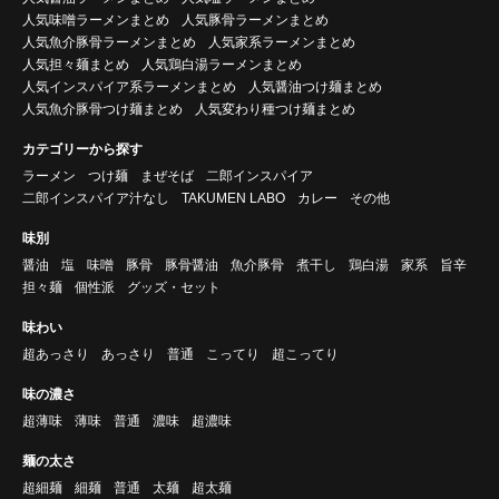
人気味噌ラーメンまとめ
人気豚骨ラーメンまとめ
人気魚介豚骨ラーメンまとめ
人気家系ラーメンまとめ
人気担々麺まとめ
人気鶏白湯ラーメンまとめ
人気インスパイア系ラーメンまとめ
人気醤油つけ麺まとめ
人気魚介豚骨つけ麺まとめ
人気変わり種つけ麺まとめ
カテゴリーから探す
ラーメン
つけ麺
まぜそば
二郎インスパイア
二郎インスパイア汁なし
TAKUMEN LABO
カレー
その他
味別
醤油
塩
味噌
豚骨
豚骨醤油
魚介豚骨
煮干し
鶏白湯
家系
旨辛
担々麺
個性派
グッズ・セット
味わい
超あっさり
あっさり
普通
こってり
超こってり
味の濃さ
超薄味
薄味
普通
濃味
超濃味
麺の太さ
超細麺
細麺
普通
太麺
超太麺