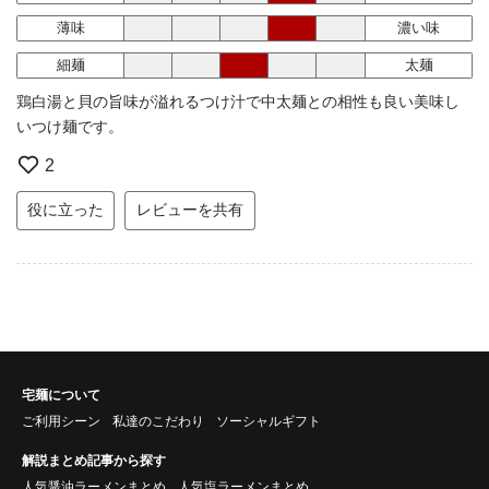
薄味
濃い味
細麺
太麺
鶏白湯と貝の旨味が溢れるつけ汁で中太麺との相性も良い美味し
いつけ麺です。
2
役に立った
レビューを共有
宅麺について
ご利用シーン
私達のこだわり
ソーシャルギフト
解説まとめ記事から探す
人気醤油ラーメンまとめ
人気塩ラーメンまとめ