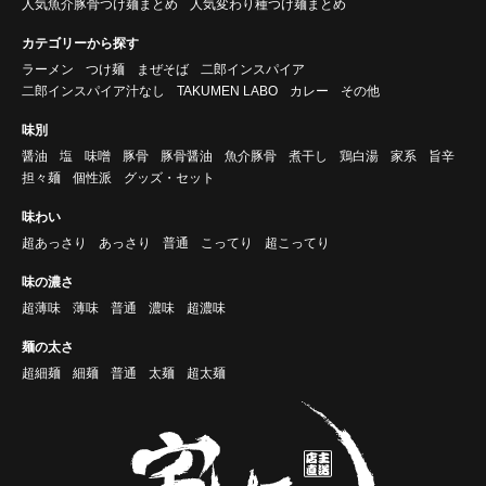
人気魚介豚骨つけ麺まとめ
人気変わり種つけ麺まとめ
カテゴリーから探す
ラーメン
つけ麺
まぜそば
二郎インスパイア
二郎インスパイア汁なし
TAKUMEN LABO
カレー
その他
味別
醤油
塩
味噌
豚骨
豚骨醤油
魚介豚骨
煮干し
鶏白湯
家系
旨辛
担々麺
個性派
グッズ・セット
味わい
超あっさり
あっさり
普通
こってり
超こってり
味の濃さ
超薄味
薄味
普通
濃味
超濃味
麺の太さ
超細麺
細麺
普通
太麺
超太麺