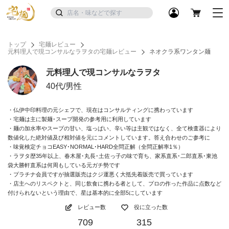
トップ
宅麺レビュー
元料理人で現コンサルなラヲタの宅麺レビュー
ネオクラ系ワンタン麺
元料理人で現コンサルなラヲタ
40代/男性
・仏伊中印料理の元シェフで、現在はコンサルティングに携わっています
・宅麺は主に製麺･スープ開発の参考用に利用しています
・麺の加水率やスープの甘い、塩っぱい、辛い等は主観ではなく、全て検査器により
数値化した絶対値及び相対値を元にコメントしています。答え合わせのご参考に
・味覚検定チョコEASY･NORMAL･HARD全問正解（全問正解率1％）
・ラヲタ歴35年以上、春木屋･丸長･土佐っ子の味で育ち、家系直系･二郎直系･東池
袋大勝軒直系は何周もしている元ガチ勢です
・プラチナ会員ですが抽選販売はクジ運悪く大抵先着販売で買っています
・店主へのリスペクトと、同じ飲食に携わる者として、プロの作った作品に点数など
付けられないという理由で、星は基本的に全部5にしています
レビュー数
役に立った数
709
315