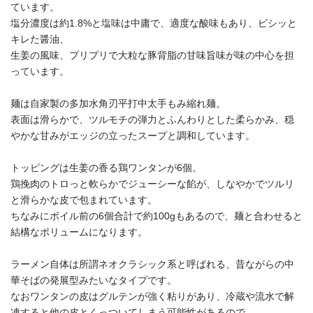
ています。
塩分濃度は約1.8%と塩味は中庸で、適度な酸味もあり、ビシッと
キレた醤油、
生姜の風味、プリプリで大粒な豚背脂の甘味旨味が味の中心を担
っています。
麺は自家製の多加水角刃平打中太手もみ縮れ麺。
表面は滑らかで、ツルモチの弾力とふんわりとした柔らかみ、穏
やかな甘みがエッジの立ったスープと調和しています。
トッピングは生姜の香る鶏ワンタンが6個。
鶏挽肉のトロっと軟らかでジューシーな餡が、しなやかでツルリ
と滑らかな皮で包まれています。
ちなみにボイル前の6個合計で約100gもあるので、麺と合わせると
結構なボリュームになります。
ラーメン自体は所謂ネオクラシック系と呼ばれる、昔ながらの中
華そばの発展型みたいなタイプです。
なおワンタンの皮はグルテンが強く粘りがあり、冷蔵や流水で解
凍すると他の皮とくっついてしまう可能性があるので、