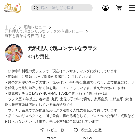
トップ
宅麺レビュー
元料理人で現コンサルなラヲタの宅麺レビュー
海苔と青菜は各自で用意
元料理人で現コンサルなラヲタ
40代/男性
・仏伊中印料理の元シェフで、現在はコンサルティングに携わっています
・宅麺は主に製麺･スープ開発の参考用に利用しています
・麺の加水率やスープの甘い、塩っぱい、辛い等は主観ではなく、全て検査器により
数値化した絶対値及び相対値を元にコメントしています。答え合わせのご参考に
・味覚検定チョコEASY･NORMAL･HARD全問正解（全問正解率1％）
・ラヲタ歴35年以上、春木屋･丸長･土佐っ子の味で育ち、家系直系･二郎直系･東池
袋大勝軒直系は何周もしている元ガチ勢です
・プラチナ会員ですが抽選販売はクジ運悪く大抵先着販売で買っています
・店主へのリスペクトと、同じ飲食に携わる者として、プロの作った作品に点数など
付けられないという理由で、星は基本的に全部5にしています
レビュー数
役に立った数