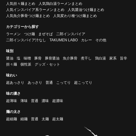
人気担々麺まとめ
人気鶏白湯ラーメンまとめ
人気インスパイア系ラーメンまとめ
人気醤油つけ麺まとめ
人気魚介豚骨つけ麺まとめ
人気変わり種つけ麺まとめ
カテゴリーから探す
ラーメン
つけ麺
まぜそば
二郎インスパイア
二郎インスパイア汁なし
TAKUMEN LABO
カレー
その他
味別
醤油
塩
味噌
豚骨
豚骨醤油
魚介豚骨
煮干し
鶏白湯
家系
旨辛
担々麺
個性派
グッズ・セット
味わい
超あっさり
あっさり
普通
こってり
超こってり
味の濃さ
超薄味
薄味
普通
濃味
超濃味
麺の太さ
超細麺
細麺
普通
太麺
超太麺