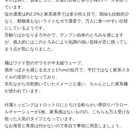
キレは弱く、旨味とコク、野菜の甘味と香りが味のベースを担っ
ています。
塩分濃度は約2.2%と家系基準では多少控え目で、鶏油も比較的少
なく、動物臭もないライトなガラ濃度で、万人に食べやすい仕様
にしているようです。
舌触りはかなりまろやかで、デンプン由来のとろみを感じます
が、個人的にはこのとろみにより化調の強い旨味が舌に残ってし
まう点が気になりました。
麺はワイド型のザラモチ中太緩ウェーブ。
酒井っぽさを感じる太さと17cmの短尺で、平打ではなく家系スタ
イルの逆切りとなっており、
失礼ながら当初抱いていたイメージと違い、ちゃんとした家系麺
が使われています。
付属トッピングはトロットロにとろける軟らかい厚切りバラロー
ルチャーシューが1枚。家系感はないものの、こちらも万人受けを
狙った人気のタイプとなっています。
なお海苔と青菜は付かないので各自で事前に用意しましょう。