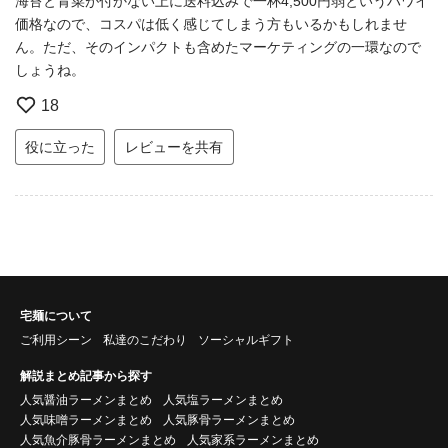
海苔と青菜が付かない上に送料込みで一杯4,500円弱というハワイ
価格なので、コスパは低く感じてしまう方もいるかもしれませ
ん。ただ、そのインパクトも含めたマーケティングの一環なので
しょうね。
18
役に立った
レビューを共有
宅麺について
ご利用シーン
私達のこだわり
ソーシャルギフト
解説まとめ記事から探す
人気醤油ラーメンまとめ
人気塩ラーメンまとめ
人気味噌ラーメンまとめ
人気豚骨ラーメンまとめ
人気魚介豚骨ラーメンまとめ
人気家系ラーメンまとめ