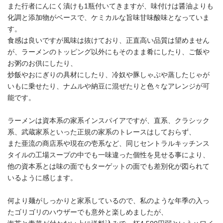
また行者にんにく漬けも1瓶付いてきますが、味付けは醤油よりも
化調と添加物がベースで、ケミカルな旨味甘味酸味となっていま
す。
食感は良いですが風味は抜けており、正直高い品質は望めません
が、ラーメンのトッピング以外にもそのまま肴にしたり、ご飯や
お粥のお供にしたり、
炒飯やおにぎりの具材にしたり、冷奴や豚しゃぶや蒸したじゃが
いもに乗せたり、ナムルや納豆に混ぜたりと色々なアレンジが可
能です。
ラーメンは資本系の家系インスパイアですが、直系、クラシック
系、武蔵家系といった正規の家系のトレースはしておらず、
また亜流の商店系や現在の壱系など、同じセントラルキッチンス
タイルの工場スープの中でも一味違った個性を見せる事により、
他の資本系とは味の面でもターゲットの面でも差別化が図られて
いるように感じます。
何より麺がしっかりと家系しているので、私のような年季の入っ
たゴリゴリのハウザーでも意外と楽しめましたが、