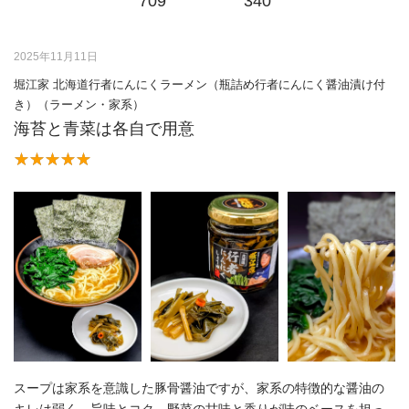
709
340
2025年11月11日
堀江家 北海道行者にんにくラーメン（瓶詰め行者にんにく醤油漬け付
き）（ラーメン・家系）
海苔と青菜は各自で用意
スープは家系を意識した豚骨醤油ですが、家系の特徴的な醤油の