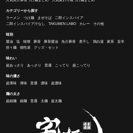
カテゴリーから探す
ラーメン
つけ麺
まぜそば
二郎インスパイア
二郎インスパイア汁なし
TAKUMEN LABO
カレー
その他
味別
醤油
塩
味噌
豚骨
豚骨醤油
魚介豚骨
煮干し
鶏白湯
家系
旨辛
担々麺
個性派
グッズ・セット
味わい
超あっさり
あっさり
普通
こってり
超こってり
味の濃さ
超薄味
薄味
普通
濃味
超濃味
麺の太さ
超細麺
細麺
普通
太麺
超太麺