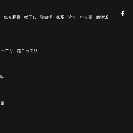
油
魚介豚骨
煮干し
鶏白湯
家系
旨辛
担々麺
個性派
こってり
超こってり
濃味
太麺