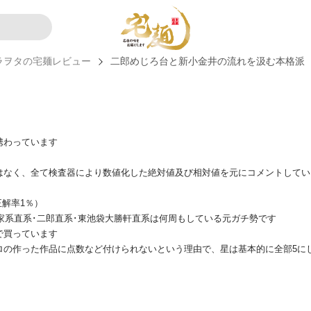
ラヲタの宅麺レビュー
二郎めじろ台と新小金井の流れを汲む本格派
携わっています
はなく、全て検査器により数値化した絶対値及び相対値を元にコメントしてい
正解率1％）
、家系直系･二郎直系･東池袋大勝軒直系は何周もしている元ガチ勢です
で買っています
ロの作った作品に点数など付けられないという理由で、星は基本的に全部5に