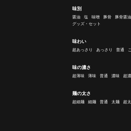
味別
醤油
塩
味噌
豚骨
豚骨醤
グッズ・セット
味わい
超あっさり
あっさり
普通
味の濃さ
超薄味
薄味
普通
濃味
超
麺の太さ
超細麺
細麺
普通
太麺
超