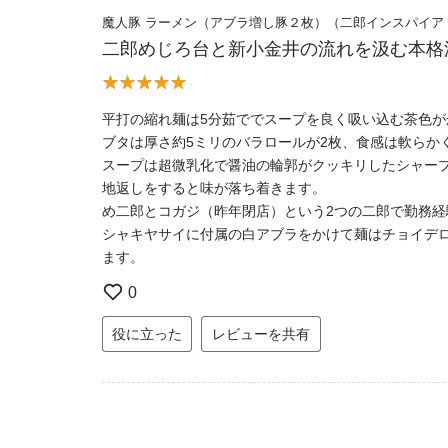
魔人豚 ラーメン（アブラ増し豚２枚）（二郎インスパイア
二郎めじろ台と新小金井の流れを汲む本格
平打の縮れ麺は5分茹ででスープを良く吸い込む茶色が
ブタは厚さ約5ミリのバラロールが2枚、食感は軟らか
スープは超微乳化で醤油の輪郭がクッキリしたシャー
地返しをすると味が落ち着きます。
め二郎とコガジ（昨年閉店）という2つの二郎で勤務
シャキヤサイに付属の白アブラをかけて麺はチョイデ
ます。
0
役に立った
レビューを共有