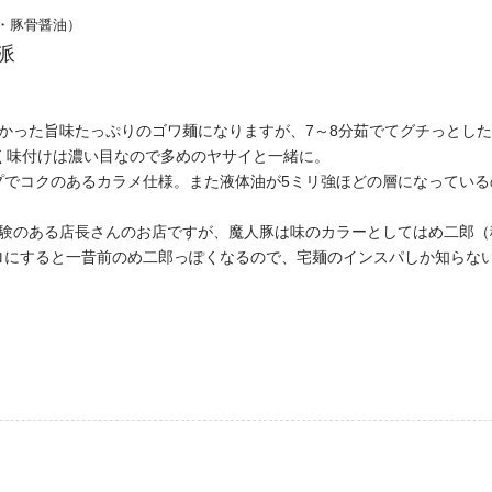
・豚骨醤油）
派
かった旨味たっぷりのゴワ麺になりますが、7～8分茹でてグチっとし
く味付けは濃い目なので多めのヤサイと一緒に。
プでコクのあるカラメ仕様。また液体油が5ミリ強ほどの層になっている
経験のある店長さんのお店ですが、魔人豚は味のカラーとしてはめ二郎（
ロにすると一昔前のめ二郎っぽくなるので、宅麺のインスパしか知らな