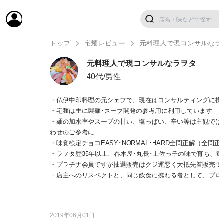
トップ
宅麺レビュー
元料理人で現コンサルな
元料理人で現コンサルなラヲタ
40代/男性
・仏伊中印料理の元シェフで、現在はコンサルティングに
・宅麺は主に製麺･スープ開発の参考用に利用しています
・麺の加水率やスープの甘い、塩っぱい、辛い等は主観で
わせのご参考に
・味覚検定チョコEASY･NORMAL･HARD全問正解（全問
・ラヲタ歴35年以上、春木屋･丸長･土佐っ子の味で育ち
・プラチナ会員ですが抽選販売はクジ運悪く大抵先着販売
・店主へのリスペクトと、同じ飲食に携わる者として、プ
2019年06月01日