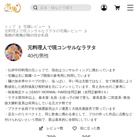
トップ
宅麺レビュー
元料理人で現コンサルなラヲタの宅麺レビュー
魚粉の有無が味の分かれ目
元料理人で現コンサルなラヲタ
40代/男性
・仏伊中印料理の元シェフで、現在はコンサルティングに携わっています
・宅麺は主に製麺･スープ開発の参考用に利用しています
・麺の加水率やスープの甘い、塩っぱい、辛い等は主観ではなく、全て検査器により
数値化した絶対値及び相対値を元にコメントしています。答え合わせのご参考に
・味覚検定チョコEASY･NORMAL･HARD全問正解（全問正解率1％）
・ラヲタ歴35年以上、春木屋･丸長･土佐っ子の味で育ち、家系直系･二郎直系･東池
袋大勝軒直系は何周もしている元ガチ勢です
・プラチナ会員ですが抽選販売はクジ運悪く大抵先着販売で買っています
・店主へのリスペクトと、同じ飲食に携わる者として、プロの作った作品に点数など
付けられないという理由で、星は基本的に全部5にしています
レビュー数
役に立った数