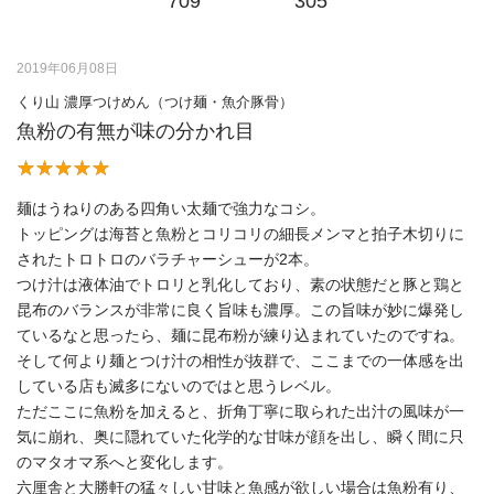
709
305
2019年06月08日
くり山 濃厚つけめん（つけ麺・魚介豚骨）
魚粉の有無が味の分かれ目
麺はうねりのある四角い太麺で強力なコシ。
トッピングは海苔と魚粉とコリコリの細長メンマと拍子木切りに
されたトロトロのバラチャーシューが2本。
つけ汁は液体油でトロリと乳化しており、素の状態だと豚と鶏と
昆布のバランスが非常に良く旨味も濃厚。この旨味が妙に爆発し
ているなと思ったら、麺に昆布粉が練り込まれていたのですね。
そして何より麺とつけ汁の相性が抜群で、ここまでの一体感を出
している店も滅多にないのではと思うレベル。
ただここに魚粉を加えると、折角丁寧に取られた出汁の風味が一
気に崩れ、奥に隠れていた化学的な甘味が顔を出し、瞬く間に只
のマタオマ系へと変化します。
六厘舎と大勝軒の猛々しい甘味と魚感が欲しい場合は魚粉有り、