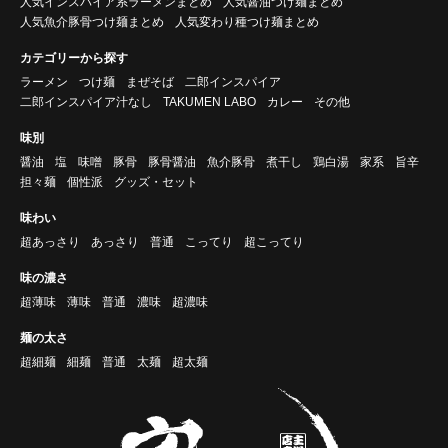
人気インスパイア系ラーメンまとめ
人気醤油つけ麺まとめ
人気魚介豚骨つけ麺まとめ
人気変わり種つけ麺まとめ
カテゴリーから探す
ラーメン
つけ麺
まぜそば
二郎インスパイア
二郎インスパイア汁なし
TAKUMEN LABO
カレー
その他
味別
醤油
塩
味噌
豚骨
豚骨醤油
魚介豚骨
煮干し
鶏白湯
家系
旨辛
担々麺
個性派
グッズ・セット
味わい
超あっさり
あっさり
普通
こってり
超こってり
味の濃さ
超薄味
薄味
普通
濃味
超濃味
麺の太さ
超細麺
細麺
普通
太麺
超太麺