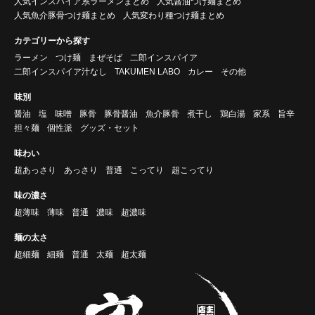
人気インスパイア系ラーメンまとめ
人気醤油つけ麺まとめ
人気魚介豚骨つけ麺まとめ
人気変わり種つけ麺まとめ
カテゴリーから探す
ラーメン
つけ麺
まぜそば
二郎インスパイア
二郎インスパイア汁なし
TAKUMEN LABO
カレー
その他
味別
醤油
塩
味噌
豚骨
豚骨醤油
魚介豚骨
煮干し
鶏白湯
家系
旨辛
担々麺
個性派
グッズ・セット
味わい
超あっさり
あっさり
普通
こってり
超こってり
味の濃さ
超薄味
薄味
普通
濃味
超濃味
麺の太さ
超細麺
細麺
普通
太麺
超太麺