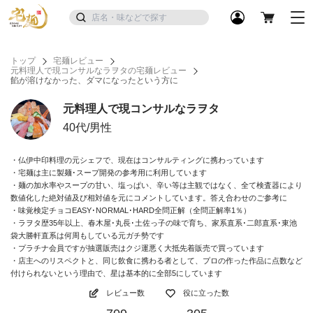
トップ
宅麺レビュー
元料理人で現コンサルなラヲタの宅麺レビュー
餡が溶けなかった、ダマになったという方に
元料理人で現コンサルなラヲタ
40代/男性
・仏伊中印料理の元シェフで、現在はコンサルティングに携わっています
・宅麺は主に製麺･スープ開発の参考用に利用しています
・麺の加水率やスープの甘い、塩っぱい、辛い等は主観ではなく、全て検査器により
数値化した絶対値及び相対値を元にコメントしています。答え合わせのご参考に
・味覚検定チョコEASY･NORMAL･HARD全問正解（全問正解率1％）
・ラヲタ歴35年以上、春木屋･丸長･土佐っ子の味で育ち、家系直系･二郎直系･東池
袋大勝軒直系は何周もしている元ガチ勢です
・プラチナ会員ですが抽選販売はクジ運悪く大抵先着販売で買っています
・店主へのリスペクトと、同じ飲食に携わる者として、プロの作った作品に点数など
付けられないという理由で、星は基本的に全部5にしています
レビュー数
役に立った数