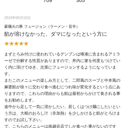
709
305
2019年06月15日
蒙麺火の豚 フュージョン（ラーメン・旨辛）
餡が溶けなかった、ダマになったという方に
まずとろみ付けに使われているデンプンは唾液に含まれるアミラ
ーゼで分解する性質がありますので、丼内に箸を何度もつけてい
く内に溶けてゆき、次第にフュージョンするようになっていま
す。
またこのメニューの楽しみ方として、二郎風のスープと中本風の
麻婆餡が徐々に交わり食べ進むにつれ味が変化するという点にあ
りますので、これらの理由からも餡は最初からかけて食される事
をお勧めします。
途中から足して一気に溶かしたい、若しくはつけ麺にしたいとい
う方は、大根のおろし汁（非加熱）を少しかけると餡がとろけま
すのでお試し下さい。
で、こちらのメニューは南越谷店でしか食べた事がないのです