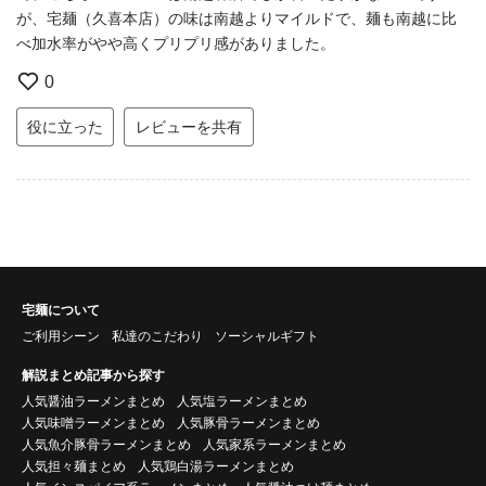
が、宅麺（久喜本店）の味は南越よりマイルドで、麺も南越に比
べ加水率がやや高くプリプリ感がありました。
0
役に立った
レビューを共有
宅麺について
ご利用シーン
私達のこだわり
ソーシャルギフト
解説まとめ記事から探す
人気醤油ラーメンまとめ
人気塩ラーメンまとめ
人気味噌ラーメンまとめ
人気豚骨ラーメンまとめ
人気魚介豚骨ラーメンまとめ
人気家系ラーメンまとめ
人気担々麺まとめ
人気鶏白湯ラーメンまとめ