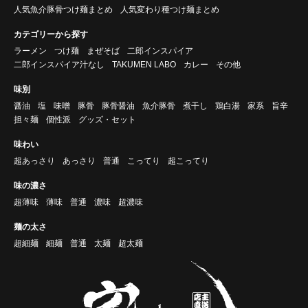
人気魚介豚骨つけ麺まとめ
人気変わり種つけ麺まとめ
カテゴリーから探す
ラーメン
つけ麺
まぜそば
二郎インスパイア
二郎インスパイア汁なし
TAKUMEN LABO
カレー
その他
味別
醤油
塩
味噌
豚骨
豚骨醤油
魚介豚骨
煮干し
鶏白湯
家系
旨辛
担々麺
個性派
グッズ・セット
味わい
超あっさり
あっさり
普通
こってり
超こってり
味の濃さ
超薄味
薄味
普通
濃味
超濃味
麺の太さ
超細麺
細麺
普通
太麺
超太麺