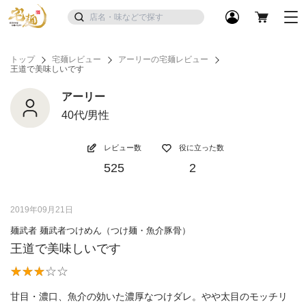
トップ
宅麺レビュー
アーリーの宅麺レビュー
王道で美味しいです
アーリー
40代/男性
レビュー数
役に立った数
525
2
2019年09月21日
麺武者 麺武者つけめん（つけ麺・魚介豚骨）
王道で美味しいです
甘目・濃口、魚介の効いた濃厚なつけダレ。やや太目のモッチリ