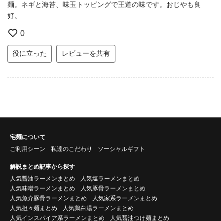
麺。ネギと海苔、味玉トッピングで王道の味です。おじやも良
好。
0
役に立った
レビューを共有
宅麺について
ご利用シーン
私達のこだわり
ソーシャルギフト
解説まとめ記事から探す
人気醤油ラーメンまとめ
人気塩ラーメンまとめ
人気味噌ラーメンまとめ
人気豚骨ラーメンまとめ
人気魚介豚骨ラーメンまとめ
人気家系ラーメンまとめ
人気担々麺まとめ
人気鶏白湯ラーメンまとめ
人気インスパイア系ラーメンまとめ
人気醤油つけ麺まとめ