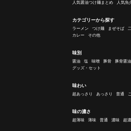
人気醤油つけ麺まとめ
人気魚
カテゴリーから探す
ラーメン
つけ麺
まぜそば
カレー
その他
味別
醤油
塩
味噌
豚骨
豚骨醤
グッズ・セット
味わい
超あっさり
あっさり
普通
味の濃さ
超薄味
薄味
普通
濃味
超