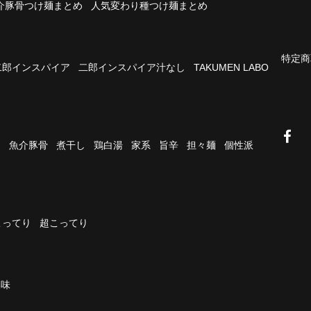
介豚骨つけ麺まとめ
人気変わり種つけ麺まとめ
特定商
二郎インスパイア
二郎インスパイア汁なし
TAKUMEN LABO
油
魚介豚骨
煮干し
鶏白湯
家系
旨辛
担々麺
個性派
こってり
超こってり
濃味