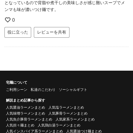
となっているので背脂や煮干しの美味しさが感じ難いスープでメ
ンマも味が濃いつけ麺です。
0
役に立った
レビューを共有
宅麺について
ご利用シーン
私達のこだわり
ソーシャルギフト
解説まとめ記事から探す
人気醤油ラーメンまとめ
人気塩ラーメンまとめ
人気味噌ラーメンまとめ
人気豚骨ラーメンまとめ
人気魚介豚骨ラーメンまとめ
人気家系ラーメンまとめ
人気担々麺まとめ
人気鶏白湯ラーメンまとめ
人気インスパイア系ラーメンまとめ
人気醤油つけ麺まとめ