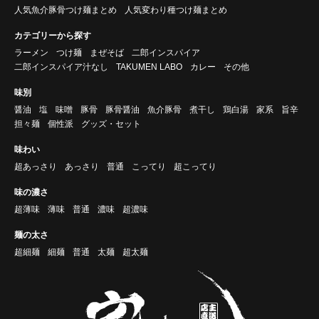
人気魚介豚骨つけ麺まとめ
人気変わり種つけ麺まとめ
カテゴリーから探す
ラーメン
つけ麺
まぜそば
二郎インスパイア
二郎インスパイア汁なし
TAKUMEN LABO
カレー
その他
味別
醤油
塩
味噌
豚骨
豚骨醤油
魚介豚骨
煮干し
鶏白湯
家系
旨辛
担々麺
個性派
グッズ・セット
味わい
超あっさり
あっさり
普通
こってり
超こってり
味の濃さ
超薄味
薄味
普通
濃味
超濃味
麺の太さ
超細麺
細麺
普通
太麺
超太麺