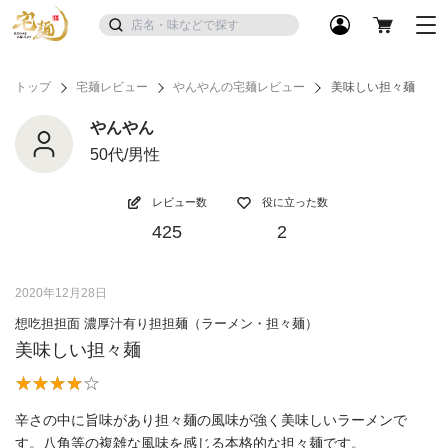
トップ
宅麺レビュー
やんやんの宅麺レビュー
美味しい担々麺
やんやん
50代/男性
レビュー数
役に立った数
425
2
2020年12月28日
想吃担担面 濃厚汁有り担担麺（ラーメン・担々麺）
美味しい担々麺
辛さの中に旨味があり担々麺の風味が強く美味しいラーメンで
す。八角等の複雑な風味を感じる本格的な担々麺です。