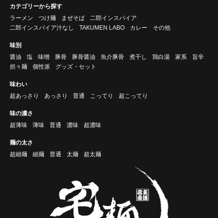
カテゴリーから探す
ラーメン
つけ麺
まぜそば
二郎インスパイア
二郎インスパイア汁なし
TAKUMEN LABO
カレー
その他
味別
醤油
塩
味噌
豚骨
豚骨醤油
魚介豚骨
煮干し
鶏白湯
家系
旨辛
担々麺
個性派
グッズ・セット
味わい
超あっさり
あっさり
普通
こってり
超こってり
味の濃さ
超薄味
薄味
普通
濃味
超濃味
麺の太さ
超細麺
細麺
普通
太麺
超太麺