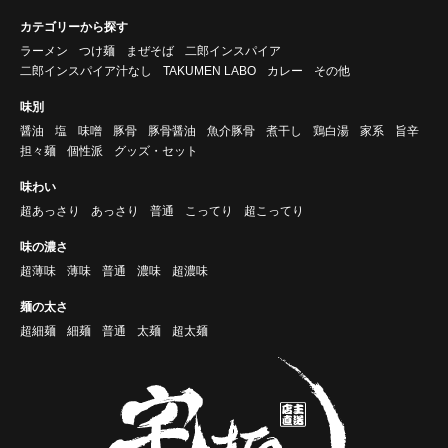
カテゴリーから探す
ラーメン
つけ麺
まぜそば
二郎インスパイア
二郎インスパイア汁なし
TAKUMEN LABO
カレー
その他
味別
醤油
塩
味噌
豚骨
豚骨醤油
魚介豚骨
煮干し
鶏白湯
家系
旨辛
担々麺
個性派
グッズ・セット
味わい
超あっさり
あっさり
普通
こってり
超こってり
味の濃さ
超薄味
薄味
普通
濃味
超濃味
麺の太さ
超細麺
細麺
普通
太麺
超太麺