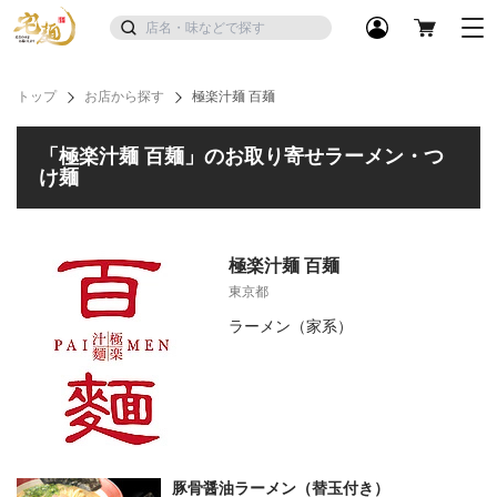
トップ
お店から探す
極楽汁麺 百麺
「極楽汁麺 百麺」のお取り寄せラーメン・つ
け麺
極楽汁麺 百麺
東京都
ラーメン（家系）
豚骨醤油ラーメン（替玉付き）