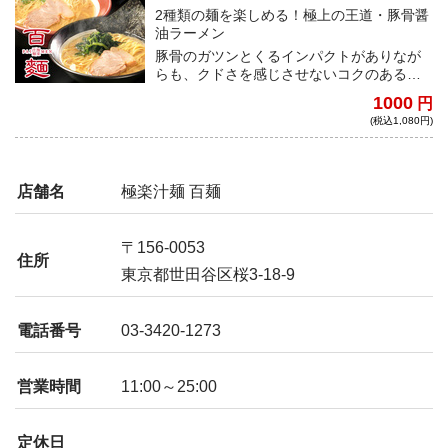
2種類の麺を楽しめる！極上の王道・豚骨醤
油ラーメン
豚骨のガツンとくるインパクトがありなが
らも、クドさを感じさせないコクのある濃
厚な豚骨醤油スープは、大量の鶏と豚のガ
1000
円
ラを17時間以上煮込んで作る極上のスー
(税込1,080円)
プ。また、太麺と細麺の2種類を同封してい
るため、一杯で2度楽しめます。
店舗名
極楽汁麺 百麺
〒156-0053
住所
東京都世田谷区桜3-18-9
電話番号
03-3420-1273
営業時間
11:00～25:00
定休日