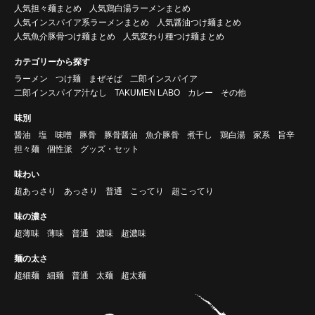
人気担々麺まとめ
人気鶏白湯ラーメンまとめ
人気インスパイア系ラーメンまとめ
人気醤油つけ麺まとめ
人気魚介豚骨つけ麺まとめ
人気変わり種つけ麺まとめ
カテゴリーから探す
ラーメン
つけ麺
まぜそば
二郎インスパイア
二郎インスパイア汁なし
TAKUMEN LABO
カレー
その他
味別
醤油
塩
味噌
豚骨
豚骨醤油
魚介豚骨
煮干し
鶏白湯
家系
旨辛
担々麺
個性派
グッズ・セット
味わい
超あっさり
あっさり
普通
こってり
超こってり
味の濃さ
超薄味
薄味
普通
濃味
超濃味
麺の太さ
超細麺
細麺
普通
太麺
超太麺