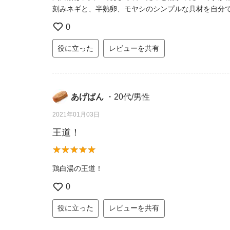
刻みネギと、半熟卵、モヤシのシンプルな具材を自分で
0
役に立った
レビューを共有
あげぱん
・20代/男性
2021年01月03日
王道！
鶏白湯の王道！
0
役に立った
レビューを共有