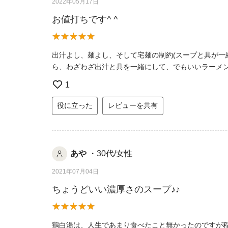
2022年05月17日
お値打ちです^ ^
出汁よし、麺よし、そして宅麺の制約(スープと具が一
ら、わざわざ出汁と具を一緒にして、でもいいラーメン
1
役に立った
レビューを共有
あや
・30代/女性
2021年07月04日
ちょうどいい濃厚さのスープ♪♪
鶏白湯は、人生であまり食べたこと無かったのですが