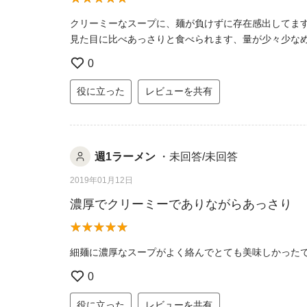
クリーミーなスープに、麺が負けずに存在感出してま
見た目に比べあっさりと食べられます、量が少々少な
0
役に立った
レビューを共有
週1ラーメン
・未回答/未回答
2019年01月12日
濃厚でクリーミーでありながらあっさり
細麺に濃厚なスープがよく絡んでとても美味しかった
0
役に立った
レビューを共有