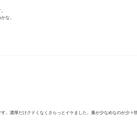
す。
めかな。
です。濃厚だけクドくなくさらっとイケました。量が少なめなのが少々