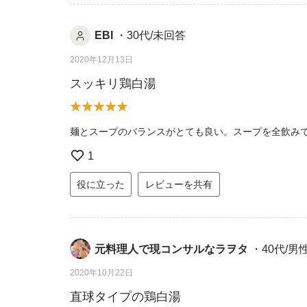
EBI
・30代/未回答
2020年12月13日
スッキリ鶏白湯
麺とスープのバランスがとても良い。スープを全飲み
1
役に立った
レビューを共有
元料理人で現コンサルなラヲタ
・40代/男
2020年10月22日
直球タイプの鶏白湯