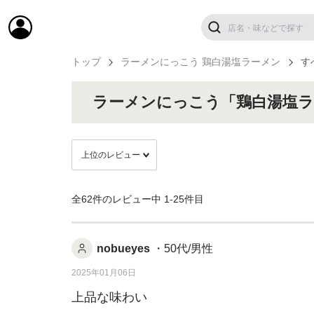
トップ
ラーメンにっこう 鶏白湯塩ラーメン
す
ラーメンにっこう「鶏白湯塩
全62件のレビュー中
1-25件目
nobueyes
・50代/男性
2025年01月06日
上品な味わい