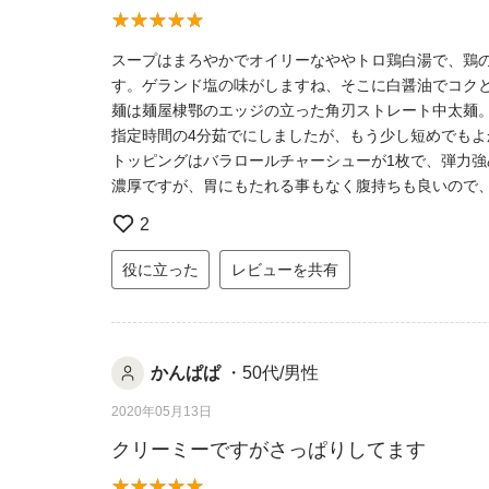
スープはまろやかでオイリーなややトロ鶏白湯で、鶏
す。ゲランド塩の味がしますね、そこに白醤油でコク
麺は麺屋棣鄂のエッジの立った角刃ストレート中太麺
指定時間の4分茹でにしましたが、もう少し短めでもよ
トッピングはバラロールチャーシューが1枚で、弾力
濃厚ですが、胃にもたれる事もなく腹持ちも良いので
2
役に立った
レビューを共有
かんぱぱ
・50代/男性
2020年05月13日
クリーミーですがさっぱりしてます