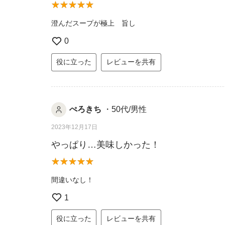
澄んだスープが極上 旨し
0
役に立った
レビューを共有
ぺろきち
・50代/男性
2023年12月17日
やっぱり…美味しかった！
間違いなし！
1
役に立った
レビューを共有