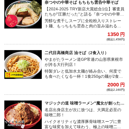
奈つやの中華そば もちもち雲呑中華そば
【2024-2025 TRY新店大賞総合1位】審査員
たちが"圧勝だった"と語る『奈つやの中華そ
ば』
芳醇な煮干しスープに全粒粉入りストレー
ト麺、もっちもち雲呑と肉の旨み溢れるチ
ャーシュー。 一切隙のない、身も心も温ま
1350
円
る極上の一杯を是非ご自宅で。
(税込1,458円)
二代目高橋商店 油そば（2食入り）
やまがたラーメン道GP常連の山形県東根市
が誇る大行列店！
特製ダレと低加水太麺が絡み合い、何度で
も食べたくなる一杯！1食250gの麺が2食入
ったボリューム満点の太麺を喰らい尽く
2000
円
せ！※麺2食は同じ袋に入っておりますが、
(税込2,160円)
1食ずつお召し上がりいただく事も可能で
す。
マジックの道 味噌ラーメン"魔女が創った
nyan nyan味噌"
名店出身店主が次に放つは、大満足必至の
味噌二郎！
ハイクオリティな濃厚豚骨味噌スープに豊
富な味変を加えて味わう、極上の味噌二郎