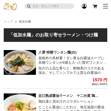
トップ
低加水麺
「低加水麺」のお取り寄せラーメン・つけ麺
八雲 特製ワンタン麺(白)
規格外の具材量！ダシ香る白醤油スープに
名物ワンタンが6個も入った贅沢ワンタン
麺！
魚介の上品な香りと、動物系のコクのある
深み、そしてシンプルで上質な白醤油の味
わいは、ラーメン通にもファン多数。麺は
1570
円
若干硬めがお薦め。絶品のぷりぷり海老＆
(税込1,696円)
ジュｰシｰ肉のワンタンが合計6個も入ったな
んとも贅沢なボリュームの一杯だ。
近江熟成醤油ラーメン 十二分屋 鶏
KOHAKU（鶏ガラ・昆布・貝出汁）
鶏白湯と貝出汁のコラボレーション
とことん醤油にこだわり、地元滋賀の醤油