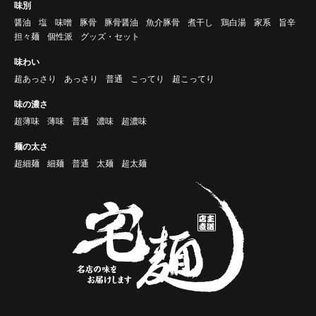
味別
醤油
塩
味噌
豚骨
豚骨醤油
魚介豚骨
煮干し
鶏白湯
家系
旨辛
担々麺
個性派
グッズ・セット
味わい
超あっさり
あっさり
普通
こってり
超こってり
味の濃さ
超薄味
薄味
普通
濃味
超濃味
麺の太さ
超細麺
細麺
普通
太麺
超太麺