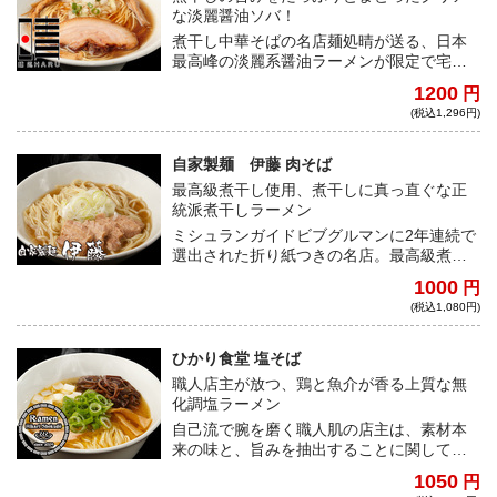
な淡麗醤油ソバ！
煮干し中華そばの名店麺処晴が送る、日本
最高峰の淡麗系醤油ラーメンが限定で宅麺
に初登場！スッキリクリアなスープは、老
1200
円
若男女問わず好まれる、完成度抜群の逸品
(税込1,296円)
だ。
自家製麺 伊藤 肉そば
最高級煮干し使用、煮干しに真っ直ぐな正
統派煮干しラーメン
ミシュランガイドビブグルマンに2年連続で
選出された折り紙つきの名店。最高級煮干
しをふんだんに使用したパンチのあるスー
1000
円
プと、自家製低加水ストレート麺が見事に
(税込1,080円)
融合！！
ひかり食堂 塩そば
職人店主が放つ、鶏と魚介が香る上質な無
化調塩ラーメン
自己流で腕を磨く職人肌の店主は、素材本
来の味と、旨みを抽出することに関しては
天才的。化学調味料に頼ることなく、あら
1050
円
ゆる素材を活かし、香り、味わいを上品に