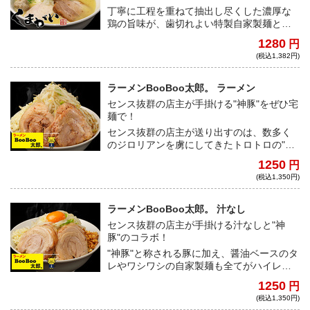
丁寧に工程を重ねて抽出し尽くした濃厚な
鶏の旨味が、歯切れよい特製自家製麺と絡
み合う。まろやかでキレのいい魅惑のポタ
1280
円
ージュスープを一度口にすれば、完飲せず
(税込1,382円)
にはいられない。
ラーメンBooBoo太郎。 ラーメン
センス抜群の店主が手掛ける"神豚"をぜひ宅
麺で！
センス抜群の店主が送り出すのは、数多く
のジロリアンを虜にしてきたトロトロの"神
豚"とワシワシの自家製麺！すべてがハイレ
1250
円
ベルな一杯を、ご自宅で是非堪能してほし
(税込1,350円)
い
ラーメンBooBoo太郎。 汁なし
センス抜群の店主が手掛ける汁なしと"神
豚"のコラボ！
"神豚"と称される豚に加え、醤油ベースのタ
レやワシワシの自家製麺も全てがハイレベ
ルな一杯。お好みで卵黄、粉チーズ、キム
1250
円
チをトッピングして、よりジャンクに堪能
(税込1,350円)
してほしい。