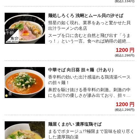
(税込1,134円)
表現している。
麺処しろくろ 浅蜊とムール貝の汐そば
彗星の如く現れ、業界をあっと驚かせた貝
出汁ラーメンの名店
スープを口に含むと自然と飛び出す「うま
っ！」という一言。食べれば納得の超絶旨
味爆発の淡麗系塩ラーメン。東京都杉並区
1200
円
のベールに包まれた名店から、看板商品が
(税込1,296円)
いざ、降臨！
中華そば 向日葵 担々麺（汁あり）
香辛料の効いた出汁感溢れる鶏清湯ベース
の担々麺！
鼻腔を駆け抜ける香辛料の刺激。刺激の中
にも出汁の優しさが滲み出ており、担々麺
ながらマイルドな味わいだ。出汁感が溢れ
1200
円
出る、未だかつて味わったことのない担々
(税込1,296円)
麺の誕生！
麺屋くまがい 濃厚塩鶏そば
まるでポタージュ!?極限まで旨味を絞り尽く
した濃厚鶏白湯