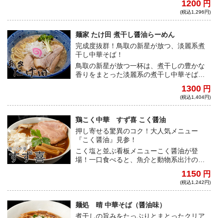
1200
円
30年から受け継がれる、唯一無二のラーメ
(税込1,296円)
ン。
麺家 たけ田 煮干し醤油らーめん
完成度抜群！鳥取の新星が放つ、淡麗系煮
干し中華そば！
鳥取の新星が放つ一杯は、煮干しの豊かな
香りをまとった淡麗系の煮干し中華そば。
円やかな醤油の味わいと、すっきりした鶏
1300
円
ベースのスープが自慢の超ハイクオリティ
(税込1,404円)
な逸品だ。
鶏こく中華 すず喜 こく醤油
押し寄せる驚異のコク！大人気メニュー
『こく醤油』見参！
こく塩と並ぶ看板メニューこく醤油が登
場！一口食べると、魚介と動物系出汁の絶
妙な配合から生まれるとんでもないコクが
1150
円
口いっぱいに広がり、その旨さは脳に刻み
(税込1,242円)
込まれ離れない。
麺処 晴 中華そば（醤油味）
煮干しの旨みをたっぷりとまとったクリア