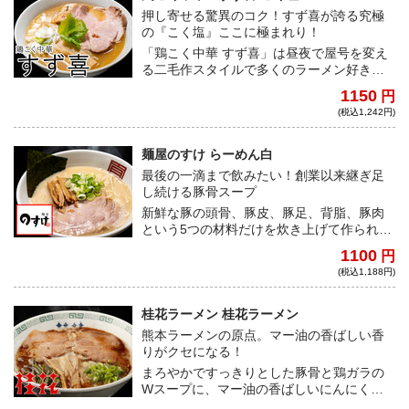
とも相性抜群な極上の味わい！全てが大満
押し寄せる驚異のコク！すず喜が誇る究極
足の一杯となっていることは言うまでもな
の『こく塩』ここに極まれり！
い！
「鶏こく中華 すず喜」は昼夜で屋号を変え
る二毛作スタイルで多くのラーメン好きか
ら圧倒的な人気を誇っている有名店だ。今
1150
円
回は、看板メニューである”こく塩”が満を持
(税込1,242円)
して登場。塩スープは、麺に絡まるとマイ
ルドな味わいに変化するよう計算された仕
上がりになっている。一口食べると、魚介
麺屋のすけ らーめん白
と動物系出汁の絶妙な配合から生まれると
最後の一滴まで飲みたい！創業以来継ぎ足
んでもないコクが口いっぱいに広がり、そ
し続ける豚骨スープ
の旨さは脳に刻み込まれ離れない。何度食
新鮮な豚の頭骨、豚皮、豚足、背脂、豚肉
べても「旨い」すず喜の誇る究極の一杯を
という5つの材料だけを炊き上げて作られた
宅麺で味わうことができる。ラーメン界を
豚骨スープは、旨味が凝縮されながらも後
代表する一杯は老若男女問わずどんな方に
1100
円
味があっさり！！ぐいっと飲み干せる一杯
もご堪能いただきたい！
(税込1,188円)
だ。
桂花ラーメン 桂花ラーメン
熊本ラーメンの原点。マー油の香ばしい香
りがクセになる！
まろやかですっきりとした豚骨と鶏ガラの
Wスープに、マー油の香ばしいにんにくの
香りが効いた、これぞ熊本ラーメン！昭和