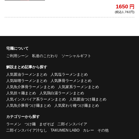
系！かつてマジシャンを志した店主がラー
1650
円
メンであなたを魔法にかける！
(税込1,782円)
宅麺について
ご利用シーン
私達のこだわり
ソーシャルギフト
解説まとめ記事から探す
人気醤油ラーメンまとめ
人気塩ラーメンまとめ
人気味噌ラーメンまとめ
人気豚骨ラーメンまとめ
人気魚介豚骨ラーメンまとめ
人気家系ラーメンまとめ
人気担々麺まとめ
人気鶏白湯ラーメンまとめ
人気インスパイア系ラーメンまとめ
人気醤油つけ麺まとめ
人気魚介豚骨つけ麺まとめ
人気変わり種つけ麺まとめ
カテゴリーから探す
ラーメン
つけ麺
まぜそば
二郎インスパイア
二郎インスパイア汁なし
TAKUMEN LABO
カレー
その他