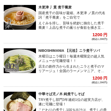
木更津 丿貫 煮干蕎麦
国産煮干の旨味が凝縮。木更津 ノ貫の代名
詞「煮干蕎麦」をご自宅で
えぐみを排し、旨味を絶妙に抽出した煮干
蕎麦！上品な煮干の薫りが食欲を掻き立
て、口中に広がる旨味が心地よい余韻を奏
1200
円
でる。幾重にも襲い来る極上な煮干の波、
(税込1,296円)
ご堪能あれ！
NIBOSHIMANIA 【元祖】ニラ煮干ソバ
木曜日はニラ曜日！毎週木曜限定の超人気
メニューが宅麺登場！！
店主の創作力から生まれたニラと煮干のマ
リアージュ！全国のラーメンマニア、そし
てコアな煮干ファンをも魅了する至極の一
1200
円
杯をご堪能あれ！
(税込1,296円)
中華そば児ノ木 純煮干しそば
TRY煮干し部門3年連続1位の超実力店が、
遂に宅麺に登場！
こだわりの煮干し100％出汁は、煮干しの香