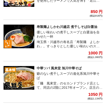
を使用したラーメンで人気を博す「近江熟
成醤油ラーメン 十二分屋」。濃厚鶏白湯
とハマグリスープを合わせた、鶏白湯貝出
850
円
汁スープは、濃厚ながら貝の旨味が詰まっ
(税込918円)
たスープに仕上がっている。
寿製麺よしかわ川越店 煮干しそば白醤油
優しい味わいの煮干しスープと白醤油を合
わせた一杯
埼玉県・川越市の有名店「寿製麺 よしか
わ」。すっきりとした優しい味わいのスー
プと白醤油を合わせた、幅広い年齢の方に
1000
円
愛される「煮干しそば 白醤油」。パツパ
(税込1,080円)
ツと歯切れのよい自家製麺と、風味豊かな
煮干しスープが合わさる事で優しいながら
も、何度も食べたくなる味わいの一杯へと
中華ソバ 風来堂 旭川中華そば
なる。
癖のない煮干しスープの進化系旭川中華そ
ば
「麺 風來堂」のセカンドブランド店とし
て、同店の2階に2017年オープン。店主の修
行先である旭川の銘店「山頭火」会長から
1050
円
頂いた創業当時から変わらない「中華そ
(税込1,134円)
ば」と、魚節感を強めた中毒性の高い「旭
煮干し」の2種類から選べる。