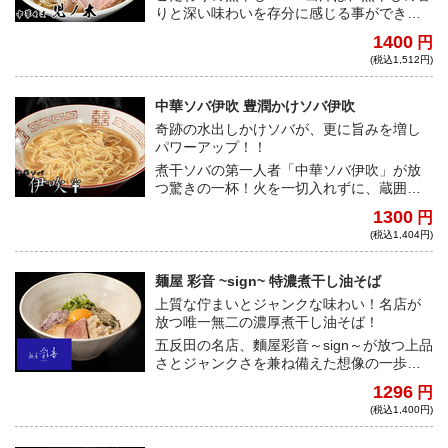
りと深い味わいを存分に感じる事ができ
る、純という言葉がぴったりなスープ。こ
1400
円
れぞ純煮干しそば。
(税込1,512円)
中華ソバ伊吹 豊潤かけソバ伊吹
奇跡の水出しかけソバが、更に旨みを増し
パワーアップ！！
煮干ソバの第一人者「中華ソバ伊吹」が放
つ驚きの一杯！火を一切入れずに、蔵囲天
然利尻昆布一等2年物を使用した「昆布水」
1300
円
から、煮干の表層の旨味だけを丁寧に抽出
(税込1,404円)
したかけソバ。淡麗かけソバ伊吹から、旨
みを更に昇華させた奇跡の味わい！
麺屋 彩音 ~sign~ 特濃煮干し油そば
上質な佇まいとジャンクな味わい！名店が
放つ唯一無二の濃厚煮干し油そば！
五反田の名店、麵屋彩音～sign～が放つ上品
さとジャンクさを兼ね備えた想像の一歩先
を行く絶品油そば！一度食べたら止まらな
1296
円
い、中毒性抜群の一杯をお届け！！
(税込1,400円)