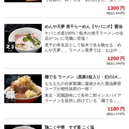
表層の旨味だけを丁寧に抽出したかけソバ
1300
円
は、これまでの常識を覆す旨味に溢れた一
(税込1,404円)
杯だ！素材に更にこだわり、完全無化調で
旨みは更にくっきりクリアに！！また、水
の代わりの煮干し水を使用し、濃度も格段
めんや天夢 煮干らーめん【ヤバニボ】醤油
にアップ！
ヤバニボ度100%！栃木の煮干ラーメンの名
店がついに宅麺に登場！
煮干の有名店として栃木で名を馳せる「め
んや天夢」。ラーメン業界では、もはやト
レンドになりつつある「ドロ系煮干ラーメ
1200
円
ン」の有名店として数多くのファンから支
(税込1,296円)
持されている。今回登場するのは煮干らー
めん【ヤバニボ】醤油。キャッチーな名前
と衝撃度MAXのビジュアル、つい癖になっ
麺でる ラーメン（黒豚2枚入り・幻の14連
てしまう濃厚な煮干の味は、人気爆発する
麺入り）
もちもちの自家製麺に凝縮された醤油豚骨
こと間違いなし！待望のヤバニボをぜひ自
スープが相性抜群の一杯！
宅で楽しんでいただきたい！
東京・田園調布にて長年二郎インスパイア
ラーメンを提供し続けている「麺でる」。
もちもちの自家製極太麺と、旨みが凝縮さ
1180
円
れた醤油豚骨スープが相性抜群な一杯！さ
(税込1,274円)
らに宅麺のために、麺が横に14本連なっ
た、幻の14連麺を宅麺のためにと特別にご
用意いただいた！もちもちの食感でスープ
鶏こく中華 すず喜 こく塩