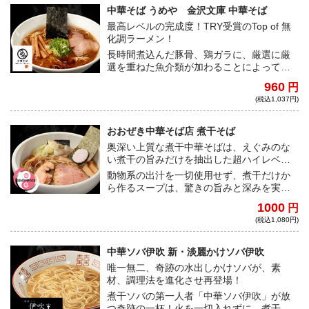
中華そば うめや 金沢文庫 中華そば
最高レベルの完成度！TRY受賞のTop of 無
化調ラーメン！
長時間煮込んだ豚骨、鶏ガラに、厳選に厳
選を重ねた魚介類が加わることによって三
位一体の究極のラーメンが完成する。中太
960
円
ストレート麺は時間の経過とともに味が変
(税込1,037円)
化し、最後まで美味しさが止まらない。さ
あ、無化調ながらもパンチが効いて旨味が
凝縮された究極のラーメンを御賞味あれ！
おおぜき中華そば店 煮干そば
奥深い上質な煮干中華そばは、えぐみのな
い煮干の旨みだけを抽出した超ハイレベル
な逸品！
動物系の出汁を一切使用せず、煮干だけか
ら作るスープは、驚きの旨みと深みを実
現。パツンと歯切れの良い低加水麺は、上
1000
円
質な煮干の香りを見事にすくい上げてくれ
(税込1,080円)
る。 その時期、その時期の良質な煮干を数
種類ブレンドしており、えぐみを感じな
い、すっきりとした、奥深い味わいを表現
中華ソバ伊吹 新・淡麗かけソバ伊吹
している。
唯一無二、奇跡の水出しかけソバが、素
材、調理法を進化させ再登場！
煮干ソバの第一人者「中華ソバ伊吹」が放
つ奇跡の一杯！火を一切入れずに、煮干の