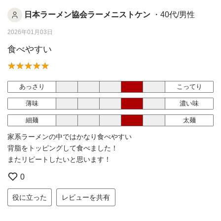
日本ラーメン協会ラーメニストケン
・40代/男性
2026年01月03日
食べやすい
あっさり
こってり
薄味
濃い味
細麺
太麺
家系ラーメンの中ではかなり食べやすい
背脂をトッピングして食べました！
またリピートしたいと思います！
0
役に立った
レビューを共有