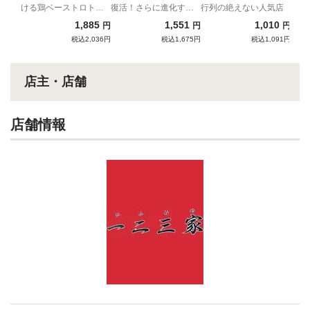
ける鶏ベーストロトロ
復活！さらに進化する
行列の絶えない人気店
つけ麺
作田家！
1,885
1,551
1,010
円
円
円
税込2,036円
税込1,675円
税込1,091円
店主・店舗
店舗情報