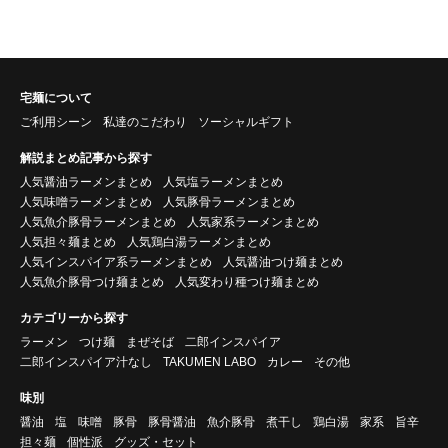
宅麺について
ご利用シーン
私達のこだわり
ソーシャルギフト
解説まとめ記事から探す
人気醤油ラーメンまとめ
人気塩ラーメンまとめ
人気味噌ラーメンまとめ
人気豚骨ラーメンまとめ
人気魚介豚骨ラーメンまとめ
人気家系ラーメンまとめ
人気担々麺まとめ
人気鶏白湯ラーメンまとめ
人気インスパイア系ラーメンまとめ
人気醤油つけ麺まとめ
人気魚介豚骨つけ麺まとめ
人気変わり種つけ麺まとめ
カテゴリーから探す
ラーメン
つけ麺
まぜそば
二郎インスパイア
二郎インスパイア汁なし
TAKUMEN LABO
カレー
その他
味別
醤油
塩
味噌
豚骨
豚骨醤油
魚介豚骨
煮干し
鶏白湯
家系
旨辛
担々麺
個性派
グッズ・セット