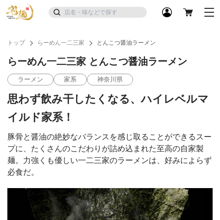
トップ
らーめん一二三家
とんこつ醤油ラーメン
らーめん一二三家 とんこつ醤油ラーメン
ラーメン
家系
神奈川県
思わず飲み干したくなる、ハイレベルマ
イルド家系！
豚骨と醤油の絶妙なバランスを感じ取ることができるスー
プに、たくさんのこだわりが詰め込まれた至高の自家製
麺。力強くも優しい一二三家のラーメンは、好みによらず
必食だ。