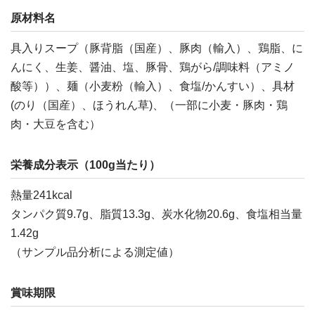
原材料名
具入りスープ（豚背脂（国産）、豚肉（輸入）、鶏脂、に
んにく、生姜、醤油、塩、豚骨、鶏がら/調味料（アミノ
酸等））、麺（小麦粉（輸入）、食塩/かんすい）、具材
(のり（国産）、ほうれん草)、（一部に小麦・豚肉・鶏
肉・大豆を含む）
栄養成分表示（100g当たり）
熱量241kcal
タンパク質9.7g、脂質13.3g、炭水化物20.6g、食塩相当量
1.42g
（サンプル品分析による測定値）
賞味期限