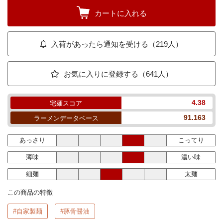
カートに入れる
入荷があったら通知を受ける（219人）
お気に入りに登録する（641人）
4.38
宅麺スコア
91.163
ラーメンデータベース
あっさり
こってり
薄味
濃い味
細麺
太麺
この商品の特徴
#自家製麺
#豚骨醤油