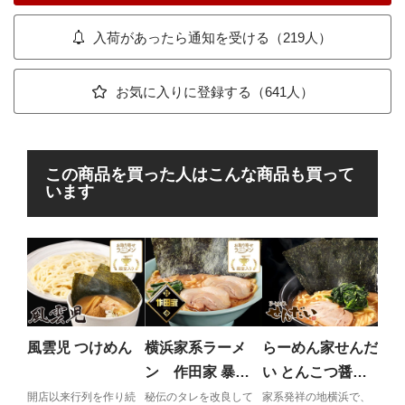
入荷があったら通知を受ける（219人）
お気に入りに登録する（641人）
この商品を買った人はこんな商品も買って
います
ら
い
子
常連
の唐
風雲児 つけめん
横浜家系ラーメ
らーめん家せんだ
ン 作田家 暴君
い とんこつ醤油
RA-MEN
ラーメン
開店以来行列を作り続
秘伝のタレを改良して
家系発祥の地横浜で、