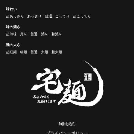
味わい
超あっさり
あっさり
普通
こってり
超こってり
味の濃さ
超薄味
薄味
普通
濃味
超濃味
麺の太さ
超細麺
細麺
普通
太麺
超太麺
利用規約
プライバシーポリシー