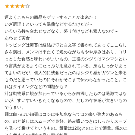
運よくこちらの商品をゲットすることが出来た！
いざ調理！といっても湯煎などするだけだが～
いろいろ持ち合わせなどなく、盛り付けなども素人なので～
あわせて実食！
トッピングは海苔は縁結び♡と白文字で書かれてあってここらし
さを演出。メンマは平たくて短めながらもやや厚みはあり、コリ
っとした食感と味わいがよいもの。主役のシジミはマシマシとい
う言葉があるようにたっぷり用意されている。身もしっかりあっ
てよいのだが、個人的に残念だったのはシジミ感がガツンと来る
ものだと思っていたのにそれがそこまで伝わらなかったこと。こ
れはタイミングなどの問題かも？
汁は動物系に蜆が加わっているからか白濁したものは過激ではな
いが、すいすいいきたくなるもので、だしの存在感が大きいもの
でうまい。
麺は白っぽい細麺はコシは多加水ならではの良い弾力のあるも
の。のど越しはスムーズで良好。絡み吸いつきはしっかりスープ
を吸って乗せてというもの。麺量は120gとのことで適量。蜆のこ
とを考えての相性の良い麺で納得。