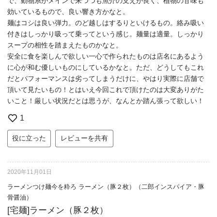
で、動物系がメインで来つつも魚介の支えが良く、植物の甘味も
効いているもので、良い響き方かなと。
麺はコシは良い弾力。のど越しはするりといけるもの。絡み吸い
付きはしっかり吸って乗ってという感じ。麺量は適量。しっかり
スープの相性を踏まえたものかなと。
安全に食を楽しんで欲しい一心で作られたものは店名にあるよう
に心が和む優しいものにしているかなと。ただ、どうしてもこれ
だとパフォーマンスは劣ってしまうだけに、やはり実際に店舗で
頂いて見たいもの！とはいえ今回これで頂けたのは大変ありがた
いこと！厳しい状況だとは思うが、なんとか踏ん張って欲しい！
1
役に立った
レビューを共有
2020年11月01日
ラーメンつけ麺今を粋ろ ラーメン（豚２枚）（二郎インスパイア・豚
骨醤油）
[宅麺]ラーメン（豚２枚）