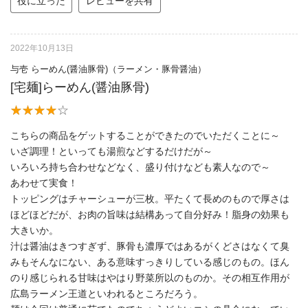
役に立った
レビューを共有
2022年10月13日
与壱 らーめん(醤油豚骨)（ラーメン・豚骨醤油）
[宅麺]らーめん(醤油豚骨)
こちらの商品をゲットすることができたのでいただくことに～
いざ調理！といっても湯煎などするだけだが～
いろいろ持ち合わせなどなく、盛り付けなども素人なので～
あわせて実食！
トッピングはチャーシューが三枚。平たくて長めのもので厚さは
ほどほどだが、お肉の旨味は結構あって自分好み！脂身の効果も
大きいか。
汁は醤油はきつすぎず、豚骨も濃厚ではあるがくどさはなくて臭
みもそんなにない、ある意味すっきりしている感じのもの。ほん
のり感じられる甘味はやはり野菜所以のものか。その相互作用が
広島ラーメン王道といわれるところだろう。