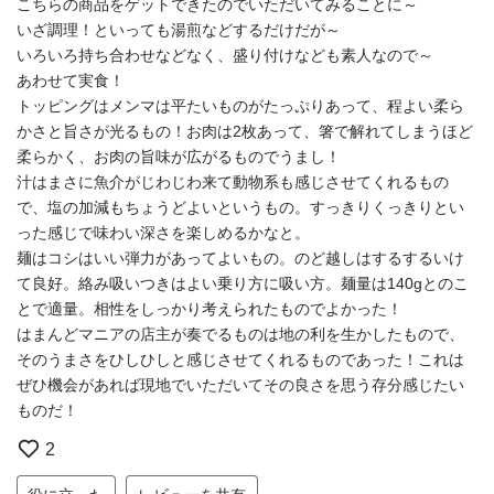
こちらの商品をゲットできたのでいただいてみることに～
いざ調理！といっても湯煎などするだけだが～
いろいろ持ち合わせなどなく、盛り付けなども素人なので～
あわせて実食！
トッピングはメンマは平たいものがたっぷりあって、程よい柔ら
かさと旨さが光るもの！お肉は2枚あって、箸で解れてしまうほど
柔らかく、お肉の旨味が広がるものでうまし！
汁はまさに魚介がじわじわ来て動物系も感じさせてくれるもの
で、塩の加減もちょうどよいというもの。すっきりくっきりとい
った感じで味わい深さを楽しめるかなと。
麺はコシはいい弾力があってよいもの。のど越しはするするいけ
て良好。絡み吸いつきはよい乗り方に吸い方。麺量は140gとのこ
とで適量。相性をしっかり考えられたものでよかった！
はまんどマニアの店主が奏でるものは地の利を生かしたもので、
そのうまさをひしひしと感じさせてくれるものであった！これは
ぜひ機会があれば現地でいただいてその良さを思う存分感じたい
ものだ！
2