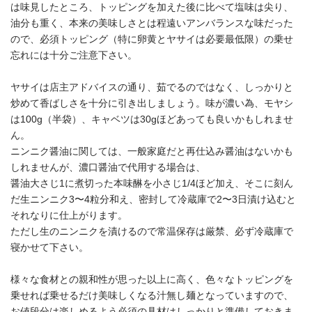
は味見したところ、トッピングを加えた後に比べて塩味は尖り、
油分も重く、本来の美味しさとは程遠いアンバランスな味だった
ので、必須トッピング（特に卵黄とヤサイは必要最低限）の乗せ
忘れには十分ご注意下さい。
ヤサイは店主アドバイスの通り、茹でるのではなく、しっかりと
炒めて香ばしさを十分に引き出しましょう。味が濃い為、モヤシ
は100g（半袋）、キャベツは30gほどあっても良いかもしれませ
ん。
ニンニク醤油に関しては、一般家庭だと再仕込み醤油はないかも
しれませんが、濃口醤油で代用する場合は、
醤油大さじ1に煮切った本味醂を小さじ1/4ほど加え、そこに刻ん
だ生ニンニク3〜4粒分和え、密封して冷蔵庫で2〜3日漬け込むと
それなりに仕上がります。
ただし生のニンニクを漬けるので常温保存は厳禁、必ず冷蔵庫で
寝かせて下さい。
様々な食材との親和性が思った以上に高く、色々なトッピングを
乗せれば乗せるだけ美味しくなる汁無し麺となっていますので、
お値段分は楽しめるよう必須の具材はしっかりと準備しておきま