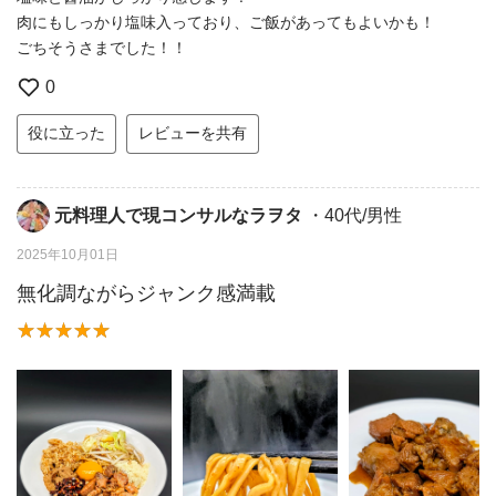
肉にもしっかり塩味入っており、ご飯があってもよいかも！
ごちそうさまでした！！
0
役に立った
レビューを共有
元料理人で現コンサルなラヲタ
・40代/男性
2025年10月01日
無化調ながらジャンク感満載