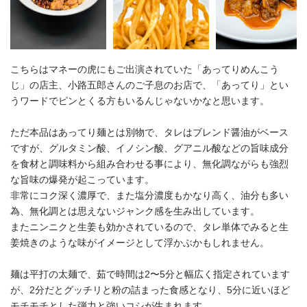
こちらはマネーの虎にもご出演されていた「あってりめんこう
じ」の店主、小路五郎さんのご子息のお店で、「あってり」とい
うワードでピンとくる方もいるんじゃないかなと思います。
ただ本品はあってり麺とは別物で、タレはブレンド醤油がベース
ですが、グルタミン酸、イノシン酸、グアニル酸などの旨味成分
を食材と調味料から組み合わせる事により、無化調ながらも強烈
な旨味の爆発が起こっています。
非常にコク深く濃厚で、また塩分濃度もかなり高く、油分も多い
為、無化調とは思えないジャンク感を生み出しています。
またニンニクと生姜も効かされているので、タレ単体でみると生
姜焼きのような味がイメージとして浮かぶかもしれません。
麺は平打の太麺で、茹で時間は2〜5分と幅広く指定されています
が、2分だとグッチリと粉の詰まった食感となり、5分に近いほど
モチモチとした弾力と強いコシが生まれます。