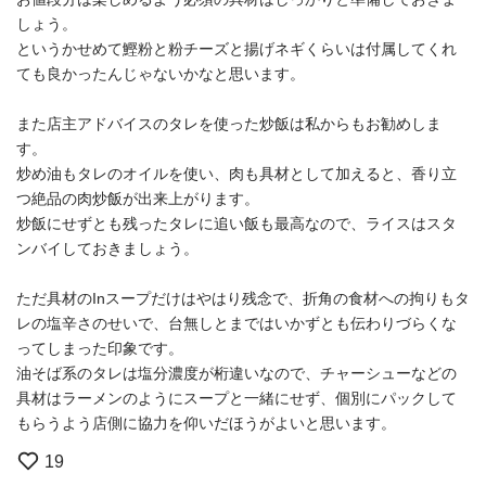
しょう。
というかせめて鰹粉と粉チーズと揚げネギくらいは付属してくれ
ても良かったんじゃないかなと思います。
また店主アドバイスのタレを使った炒飯は私からもお勧めしま
す。
炒め油もタレのオイルを使い、肉も具材として加えると、香り立
つ絶品の肉炒飯が出来上がります。
炒飯にせずとも残ったタレに追い飯も最高なので、ライスはスタ
ンバイしておきましょう。
ただ具材のInスープだけはやはり残念で、折角の食材への拘りもタ
レの塩辛さのせいで、台無しとまではいかずとも伝わりづらくな
ってしまった印象です。
油そば系のタレは塩分濃度が桁違いなので、チャーシューなどの
具材はラーメンのようにスープと一緒にせず、個別にパックして
もらうよう店側に協力を仰いだほうがよいと思います。
19