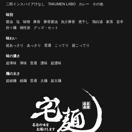
二郎インスパイア汁なし
TAKUMEN LABO
カレー
その他
味別
醤油
塩
味噌
豚骨
豚骨醤油
魚介豚骨
煮干し
鶏白湯
家系
旨辛
担々麺
個性派
グッズ・セット
味わい
超あっさり
あっさり
普通
こってり
超こってり
味の濃さ
超薄味
薄味
普通
濃味
超濃味
麺の太さ
超細麺
細麺
普通
太麺
超太麺