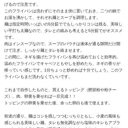
げるので注意です。
このフライパンは洗わずにそのまま傍に置いておき、二つの鍋で
お湯を沸かして、それぞれ麺とスープを調理します。
麺は指定時間いっぱいの5分茹ででもしっかりコシは残る、美味し
い平打ち太麺なので、タレとの絡みも考えると5分茹でがオススメ
です。
肉はインスープなので、スープのパウチは液体が通る隙間だけ開
けて注ぎ、しっかり麺とタレを絡ませます。
この間に、ネギを揚げたフライパンを再び温めておくと効率的。
温めたフライパンでキャベツともやしを炒めたら、ネギの香りが
移っていい感じです。1分ちょっと炒めれば十分でしょう。このフ
ライパンもまだ洗わなくていいです。
これまで自作したものと、買えるトッピング（鰹節粉や粉チー
ズ）、肉、卵黄を乗せれば一旦完成！！
トッピングの卵黄を乗せた後、余った卵白も後で使えます。
前述の通り、麺はコシを残しつつむっちりともし、小麦の風味も
感じられる美味しい麺。タレも無化調ながら塩味のキレもアブラ