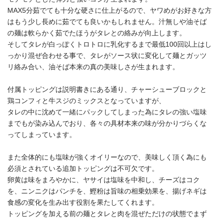
MAX5分茹でても十分な硬さに仕上がるので、ヤワめがお好きな方
はもう少し長めに茹でても良いかもしれません。汁無しや油そば
の麺は軟らかく茹でたほうがタレとの絡みが向上します。
そしてタレが白っぽくトロトロに乳化するまで最低100回以上はし
っかり混ぜ合わせる事で、タレがソース状に変化して麺とガッツ
リ絡み合い、油そば本来の真の美味しさが生まれます。
付属トッピングは説明書きにある通り、チャーシューブロックと
鶏コンフィと牛スジのミックスとなっていますが、
タレの中に沈めて一緒にパックしてしまった為にタレの強い塩味
までもが染み込んでおり、各々の具材本来の味が分かりづらくな
ってしまっています。
また全体的にも塩味が強くオイリーなので、美味しく頂く為にも
必須とされている追加トッピングは不可欠です。
卵黄は味をまろやかに、ヤサイは塩味を中和し、チーズはコク
を、ニンニクはパンチを、鰹粉は旨味の相乗効果を、揚げネギは
食感の変化を生み出す役割を果たしてくれます。
トッピングを加える前の麺とタレと肉を混ぜただけの状態でまず