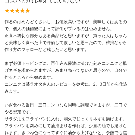
コスパとかは考えてはいけない
作るのはめんどくさいし、お値段高いですが、美味しくはあるの
で、個人の価値観によって評価がブレるのは否めません。
正直不親切な部分もある商品だと思いますが、買った人はちゃん
と美味しく食べた上で評価して欲しいと思ったので、稚拙ながら
作り方のフォローなど残したいと思います。
まず必須トッピングに、再仕込み醤油に漬けた刻みニンニクと揚
げネギを求められますが、あまり売ってないと思うので、自分で
作るところから始めます。
ニンニクは某ラオタさんのレビューを参考に、2、3日前から仕込
みます。
いざ食べる当日、三口コンロなら同時に調理できますが、二口で
やる想定です。
サラダ油をフライパンに入れ、弱火でじっくりネギを揚げます。
フライパンを斜めにして油溜まりを作れば、少量の油でも揚げら
れます。きつね色になってすぐに油から上げないと、余熱でも焦