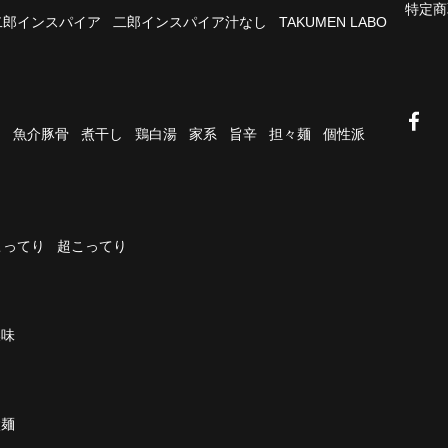
特定商
二郎インスパイア
二郎インスパイア汁なし
TAKUMEN LABO
油
魚介豚骨
煮干し
鶏白湯
家系
旨辛
担々麺
個性派
こってり
超こってり
濃味
太麺