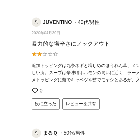
JUVENTINO
・40代/男性
2020年04月30日
暴力的な塩辛さにノックアウト
追加トッピングは九条ネギと増しめのほうれん草、メ
しい所。スープは辛味噌ホルモンの匂いに近く、ラー
メトッピングに茹でキャベツや茹でモヤシとあるが、
0
役に立った
レビューを共有
まるＱ
・50代/男性