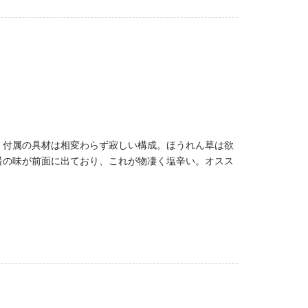
。付属の具材は相変わらず寂しい構成。ほうれん草は欲
醤の味が前面に出ており、これが物凄く塩辛い。オスス
。