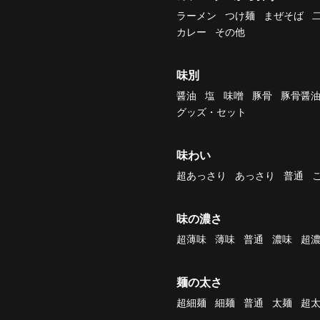
ラーメン
つけ麺
まぜそば
カレー
その他
味別
醤油
塩
味噌
豚骨
豚骨醤
グッズ・セット
味わい
超あっさり
あっさり
普通
味の濃さ
超薄味
薄味
普通
濃味
超
麺の太さ
超細麺
細麺
普通
太麺
超