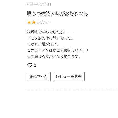
2020年03月21日
豚もつ煮込み味がお好きなら
味噌味で辛めでしたが・・・
『モツ煮の汁に麵』でした。
しかも、麺が短い。
このラーメンはすごく美味しい！！！
って感じる方がいたら驚きます。
0
役に立った
レビューを共有