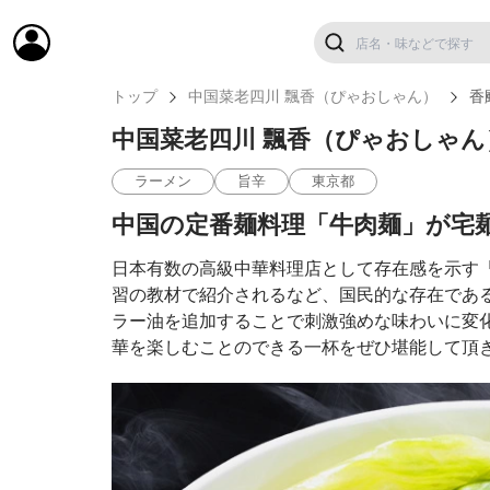
トップ
中国菜老四川 飄香（ぴゃおしゃん）
香
中国菜老四川 飄香（ぴゃおしゃん
ラーメン
旨辛
東京都
中国の定番麺料理「牛肉麺」が宅
日本有数の高級中華料理店として存在感を示す「
習の教材で紹介されるなど、国民的な存在であ
ラー油を追加することで刺激強めな味わいに変
華を楽しむことのできる一杯をぜひ堪能して頂