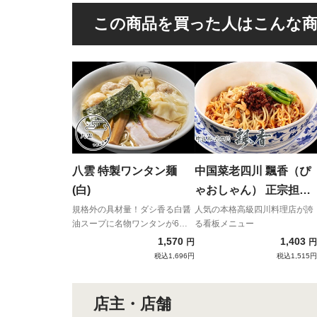
この商品を買った人はこんな
八雲 特製ワンタン麺
中国菜老四川 飄香（ぴ
(白)
ゃおしゃん） 正宗担担
麺（成都タンタン麺）
規格外の具材量！ダシ香る白醤
人気の本格高級四川料理店が誇
油スープに名物ワンタンが6個
る看板メニュー
も入った贅沢ワンタン麺！
1,570
1,403
円
円
税込1,696円
税込1,515円
店主・店舗