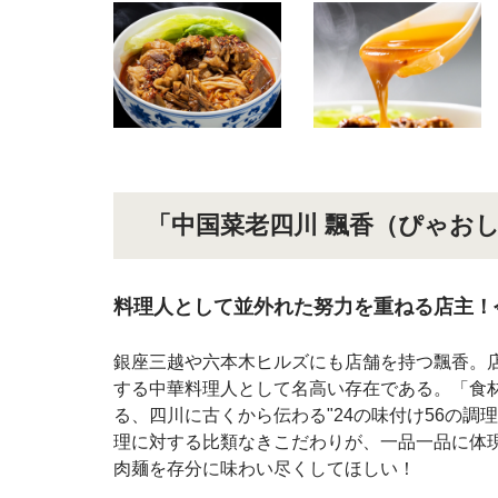
「中国菜老四川 飄香（ぴゃお
料理人として並外れた努力を重ねる店主！
銀座三越や六本木ヒルズにも店舗を持つ飄香。
する中華料理人として名高い存在である。「食
る、四川に古くから伝わる"24の味付け56の調
理に対する比類なきこだわりが、一品一品に体
肉麺を存分に味わい尽くしてほしい！