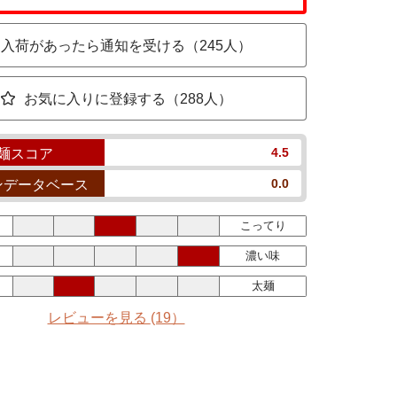
入荷があったら通知を受ける（245人）
お気に入りに登録する（288人）
4.5
麺スコア
0.0
ンデータベース
こってり
濃い味
太麺
レビューを見る
(19）