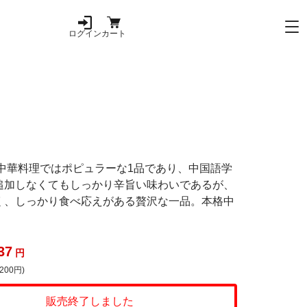
ログイン
カート
！
！中華料理ではポピュラーな1品であり、中国語学
追加しなくてもしっかり辛旨い味わいであるが、
く、しっかり食べ応えがある贅沢な一品。本格中
37
円
200円)
販売終了しました