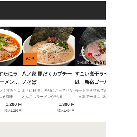
麺処
ベジ
麺と
成度
るこ
すたにラ
八ノ家 豚だくカプチー
すごい煮干ラーメン
ノそば
凪 新宿ゴールデン街
り・チャー
店本館 すごい煮干ラー
ーメン！甘みとコ
まさに極濃！強烈にこってりな
煮干を突き詰めて辿り着いた
みそ風味
とんこつラーメンが登場！
「日本で一番ニボいラーメ
メン
ン」！煮干が嫌いな方はご遠慮
1,200
1,300
1,180
円
円
円
ください！
税込1,296円
税込1,404円
税込1,274円