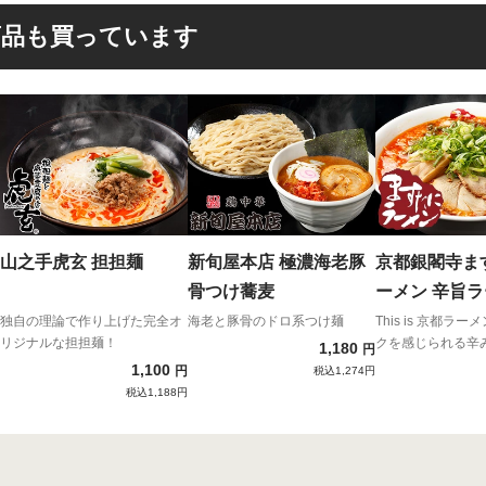
商品も買っています
山之手虎玄 担担麺
新旬屋本店 極濃海老豚
京都銀閣寺ま
骨つけ蕎麦
ーメン 辛旨ラーメンみ
そ風味 (大盛
独自の理論で作り上げた完全オ
海老と豚骨のドロ系つけ麺
This is 京都ラ
リジナルな担担麺！
クを感じられる辛
1,180
シュー5枚)
円
1,100
円
税込1,274円
税込1,188円