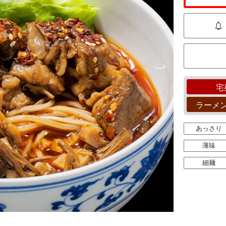
宅
ラーメ
あっさり
薄味
細麺