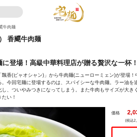
飃牛肉麺
） 香飃牛肉麺
麺に登場！高級中華料理店が贈る贅沢な一杯
飄香(ピャオシャン)」から牛肉麺(ニューローミェン)が登場
る。今回宅麺に登場するのは、スパイシーな牛肉麺。ラー油を
化し、ついやみつきになってしまう。また牛肉もサイズが大き
きたい！
2,0
価格
(税込2,